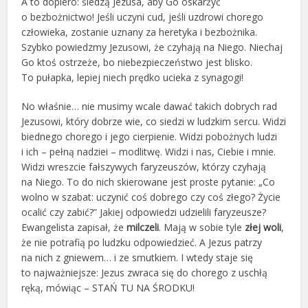
A to dopiero: śledzą Jezusa, aby Go oskarżyć
o bezbożnictwo! Jeśli uczyni cud, jeśli uzdrowi chorego
człowieka, zostanie uznany za heretyka i bezbożnika.
Szybko powiedzmy Jezusowi, że czyhają na Niego. Niechaj
Go ktoś ostrzeże, bo niebezpieczeństwo jest blisko.
To pułapka, lepiej niech prędko ucieka z synagogi!
No właśnie… nie musimy wcale dawać takich dobrych rad
Jezusowi, który dobrze wie, co siedzi w ludzkim sercu. Widzi
biednego chorego i jego cierpienie. Widzi pobożnych ludzi
i ich – pełną nadziei – modlitwę. Widzi i nas, Ciebie i mnie.
Widzi wreszcie fałszywych faryzeuszów, którzy czyhają
na Niego. To do nich skierowane jest proste pytanie: „Co
wolno w szabat: uczynić coś dobrego czy coś złego? Życie
ocalić czy zabić?” Jakiej odpowiedzi udzielili faryzeusze?
Ewangelista zapisał, że
milczeli
. Mają w sobie tyle
złej woli
,
że nie potrafią po ludzku odpowiedzieć. A Jezus patrzy
na nich z gniewem… i ze smutkiem. I wtedy staje się
to najważniejsze: Jezus zwraca się do chorego z uschłą
ręką, mówiąc – STAŃ TU NA ŚRODKU!