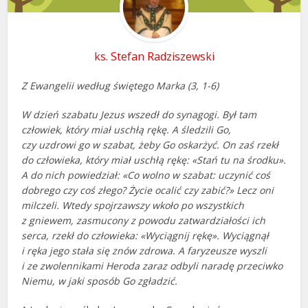
ks. Stefan Radziszewski
Z Ewangelii według świętego Marka (3, 1-6)
W dzień szabatu Jezus wszedł do synagogi. Był tam
człowiek, który miał uschłą rękę. A śledzili Go,
czy uzdrowi go w szabat, żeby Go oskarżyć. On zaś rzekł
do człowieka, który miał uschłą rękę: «Stań tu na środku».
A do nich powiedział: «Co wolno w szabat: uczynić coś
dobrego czy coś złego? Życie ocalić czy zabić?» Lecz oni
milczeli. Wtedy spojrzawszy wkoło po wszystkich
z gniewem, zasmucony z powodu zatwardziałości ich
serca, rzekł do człowieka: «Wyciągnij rękę». Wyciągnął
i ręka jego stała się znów zdrowa. A faryzeusze wyszli
i ze zwolennikami Heroda zaraz odbyli naradę przeciwko
Niemu, w jaki sposób Go zgładzić.