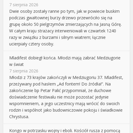
7 sierpnia 2026
Dwie osoby zostały ranne po tym, jak w powiecie buskim
podczas gwałtownej burzy drzewo przewróciło się na
grupę około 50 pielgrzymów zmierzających na Jasną Górę.
W całym kraju strażacy interweniowali w czwartek 1240
razy w związku z burzami i silnym wiatrem; łącznie
ucierpiały cztery osoby.
Mladifest dobiegł końca. Młodzi mają zabrać Medziugorie
w świat
7 sierpnia 2026
Młodzi z 73 krajów zakończyli w Medziugoriu 37. Mladifest,
przeżywany pod hasłem „Ad fontem! Do źródła!”. Na
zakończenie bp Petar Palić przypomniał, że duchowe
doświadczenie festiwalu nie może pozostać jedynie
wspomnieniem, a jego uczestnicy mają wrócić do swoich
rodzin i wspólnot jako budowniczowie pokoju i świadkowie
Chrystusa.
Kongo w potrzasku wojny i eboli. Kościół rusza z pomocą