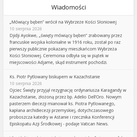
Wiadomości
„Mówiący bęben” wrócił na Wybrzeże Kości Słoniowej
10 sierpnia 2026
Djidji Ayokwe, „święty mówiący bęben” zrabowany przez
francuskie wojska kolonialne w 1916 roku, został po raz
pierwszy publicznie pokazany mieszkańcom Wybrzeża
Kości Słoniowej. Ceremonia odbyła się w piątek w
miejscowości Adjame, skąd instrument pochodzi.
Ks. Piotr Pytlowany biskupem w Kazachstanie
10 sierpnia 2026
Ojciec Święty przyjął rezygnację ordynariusza Karagandy w
Kazachstanie, złożoną przez bp. Adelio Dell’Oro. Nowym
pasterzem diecezji mianował ks. Piotra Pytlowanego,
kapłana archidiecezji przemyskiej, dotychczasowego
proboszcza katedry w Astanie i rzecznika Konferencji
Episkopatu Azji Środkowej - podaje Vatican News.