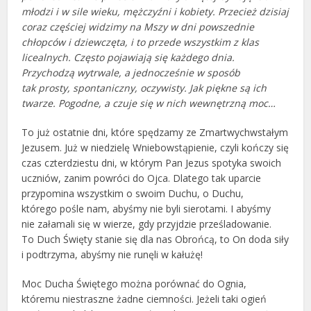
młodzi i w sile wieku, mężczyźni i kobiety. Przecież dzisiaj
coraz częściej widzimy na Mszy w dni powszednie
chłopców i dziewczęta, i to przede wszystkim z klas
licealnych. Często pojawiają się każdego dnia.
Przychodzą wytrwale, a jednocześnie w sposób
tak prosty, spontaniczny, oczywisty. Jak piękne są ich
twarze. Pogodne, a czuje się w nich wewnętrzną moc…
To już ostatnie dni, które spędzamy ze Zmartwychwstałym
Jezusem. Już w niedzielę Wniebowstąpienie, czyli kończy się
czas czterdziestu dni, w którym Pan Jezus spotyka swoich
uczniów, zanim powróci do Ojca. Dlatego tak uparcie
przypomina wszystkim o swoim Duchu, o Duchu,
którego pośle nam, abyśmy nie byli sierotami. I abyśmy
nie załamali się w wierze, gdy przyjdzie prześladowanie.
To Duch Święty stanie się dla nas Obrońcą, to On doda siły
i podtrzyma, abyśmy nie runęli w kałużę!
Moc Ducha Świętego można porównać do Ognia,
któremu niestraszne żadne ciemności. Jeżeli taki ogień