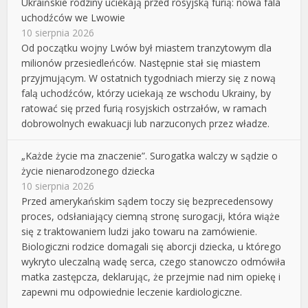
Ukraińskie rodziny uciekają przed rosyjską furią: nowa fala
uchodźców we Lwowie
10 sierpnia 2026
Od początku wojny Lwów był miastem tranzytowym dla
milionów przesiedleńców. Następnie stał się miastem
przyjmującym. W ostatnich tygodniach mierzy się z nową
falą uchodźców, którzy uciekają ze wschodu Ukrainy, by
ratować się przed furią rosyjskich ostrzałów, w ramach
dobrowolnych ewakuacji lub narzuconych przez władze.
„Każde życie ma znaczenie”. Surogatka walczy w sądzie o
życie nienarodzonego dziecka
10 sierpnia 2026
Przed amerykańskim sądem toczy się bezprecedensowy
proces, odsłaniający ciemną stronę surogacji, która wiąże
się z traktowaniem ludzi jako towaru na zamówienie.
Biologiczni rodzice domagali się aborcji dziecka, u którego
wykryto uleczalną wadę serca, czego stanowczo odmówiła
matka zastępcza, deklarując, że przejmie nad nim opiekę i
zapewni mu odpowiednie leczenie kardiologiczne.