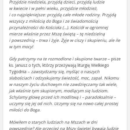
Przyjdzie niedziela, przyjdą dzieci, przyjdą ludzie
w kwiecie i w pełni wieku, przyjdzie młodzież,
i co najpiękniejsze: przyjdą całe młode rodziny. Przyjdą
wszyscy z miłością do Boga i ze świadomością
przynależności do Kościoła (…). Kościół w ogromnej
mierze właśnie przez Mszę świętą – tę niedzielną
i powszednią – trwa i żyje. Żyje w ciszy i skupieniu, ale ile
w tym mocy!
Gdy patrzymy na te rozmodlone i skupione twarze
– pisze
ks. Janusz o tych, którzy przeżywają liturgię Wielkiego
Tygodnia –
zawstydzamy się, myśląc o naszych
słabościach i odzyskujemy świeżość, moc, zapał. Nikomu
w naszym życiu duchowym nie zawdzięczamy tak wiele,
jak właśnie tym skupionym, modlącym się ludziom.
Schylamy głowę przed ich modlitwą i – paradoksalnie –
uczymy się jej od nich. Uczymy się na nowo całej prostej
miłości do Boga.
Mówiłem o starych ludziach na Mszach w dni
powszednie? Ale przecież na Mszy świętej bywają ludzie