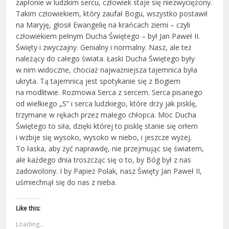
zapłonie w ludzkim sercu, człowiek staje się niezwyciężony.
Takim człowiekiem, który zaufał Bogu, wszystko postawił
na Maryję, głosił Ewangelię na krańcach ziemi – czyli
człowiekiem pełnym Ducha Świętego – był Jan Paweł II.
Święty i zwyczajny. Genialny i normalny. Nasz, ale też
należący do całego świata. Łaski Ducha Świętego były
w nim widoczne, chociaż najważniejsza tajemnica była
ukryta. Tą tajemnicą jest spotykanie się z Bogiem
na modlitwie. Rozmowa Serca z sercem. Serca pisanego
od wielkiego „S” i serca ludzkiego, które drży jak pisklę,
trzymane w rękach przez małego chłopca. Moc Ducha
Świętego to siła, dzięki której to pisklę stanie się orłem
i wzbije się wysoko, wysoko w niebo, i jeszcze wyżej.
To łaska, aby żyć naprawdę, nie przejmując się światem,
ale każdego dnia troszcząc się o to, by Bóg był z nas
zadowolony. I by Papież Polak, nasz Święty Jan Paweł II,
uśmiechnął się do nas z nieba.
Like this:
Loading...