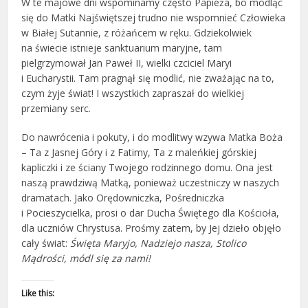
W te majowe dni wspominamy często Papieża, bo modląc
się do Matki Najświętszej trudno nie wspomnieć Człowieka
w Białej Sutannie, z różańcem w ręku. Gdziekolwiek
na świecie istnieje sanktuarium maryjne, tam
pielgrzymował Jan Paweł II, wielki czciciel Maryi
i Eucharystii. Tam pragnął się modlić, nie zważając na to,
czym żyje świat! I wszystkich zapraszał do wielkiej
przemiany serc.
Do nawrócenia i pokuty, i do modlitwy wzywa Matka Boża
– Ta z Jasnej Góry i z Fatimy, Ta z maleńkiej górskiej
kapliczki i ze ściany Twojego rodzinnego domu. Ona jest
naszą prawdziwą Matką, ponieważ uczestniczy w naszych
dramatach. Jako Orędowniczka, Pośredniczka
i Pocieszycielka, prosi o dar Ducha Świętego dla Kościoła,
dla uczniów Chrystusa. Prośmy zatem, by Jej dzieło objęło
cały świat:
Święta Maryjo, Nadziejo nasza, Stolico
Mądrości, módl się za nami!
Like this: