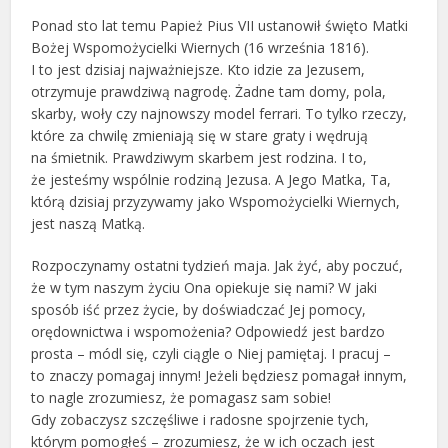
Ponad sto lat temu Papież Pius VII ustanowił święto Matki
Bożej Wspomożycielki Wiernych (16 września 1816).
I to jest dzisiaj najważniejsze. Kto idzie za Jezusem,
otrzymuje prawdziwą nagrodę. Żadne tam domy, pola,
skarby, woły czy najnowszy model ferrari. To tylko rzeczy,
które za chwilę zmieniają się w stare graty i wędrują
na śmietnik. Prawdziwym skarbem jest rodzina. I to,
że jesteśmy wspólnie rodziną Jezusa. A Jego Matka, Ta,
którą dzisiaj przyzywamy jako Wspomożycielki Wiernych,
jest naszą Matką.
Rozpoczynamy ostatni tydzień maja. Jak żyć, aby poczuć,
że w tym naszym życiu Ona opiekuje się nami? W jaki
sposób iść przez życie, by doświadczać Jej pomocy,
orędownictwa i wspomożenia? Odpowiedź jest bardzo
prosta – módl się, czyli ciągle o Niej pamiętaj. I pracuj –
to znaczy pomagaj innym! Jeżeli będziesz pomagał innym,
to nagle zrozumiesz, że pomagasz sam sobie!
Gdy zobaczysz szczęśliwe i radosne spojrzenie tych,
którym pomogłeś – zrozumiesz, że w ich oczach jest