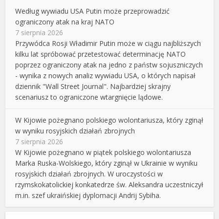
Według wywiadu USA Putin może przeprowadzić
ograniczony atak na kraj NATO
7 sierpnia 2026
Przywódca Rosji Władimir Putin może w ciągu najbliższych
kilku lat spróbować przetestować determinację NATO
poprzez ograniczony atak na jedno z państw sojuszniczych
- wynika z nowych analiz wywiadu USA, o których napisał
dziennik "Wall Street Journal". Najbardziej skrajny
scenariusz to ograniczone wtargnięcie lądowe.
W Kijowie pożegnano polskiego wolontariusza, który zginął
w wyniku rosyjskich działań zbrojnych
7 sierpnia 2026
W Kijowie pożegnano w piątek polskiego wolontariusza
Marka Ruska-Wolskiego, który zginął w Ukrainie w wyniku
rosyjskich działań zbrojnych. W uroczystości w
rzymskokatolickiej konkatedrze św. Aleksandra uczestniczył
m.in. szef ukraińskiej dyplomacji Andrij Sybiha.