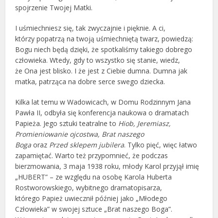
spojrzenie Twojej Matki.
I uśmiechniesz się, tak zwyczajnie i pięknie. A ci,
którzy popatrzą na twoją uśmiechniętą twarz, powiedzą:
Bogu niech będą dzięki, że spotkaliśmy takiego dobrego
człowieka. Wtedy, gdy to wszystko się stanie, wiedz,
że Ona jest blisko. I że jest z Ciebie dumna. Dumna jak
matka, patrząca na dobre serce swego dziecka.
Kilka lat temu w Wadowicach, w Domu Rodzinnym Jana
Pawła II, odbyła się konferencja naukowa o dramatach
Papieża. Jego sztuki teatralne to
Hiob, Jeremiasz,
Promieniowanie ojcostwa, Brat naszego
Boga
oraz
Przed sklepem jubilera
. Tylko pięć, więc łatwo
zapamiętać. Warto też przypomnieć, że podczas
bierzmowania, 3 maja 1938 roku, młody Karol przyjął imię
„HUBERT” – ze względu na osobę Karola Huberta
Rostworowskiego, wybitnego dramatopisarza,
którego Papież uwiecznił później jako „Młodego
Człowieka” w swojej sztuce „Brat naszego Boga”.