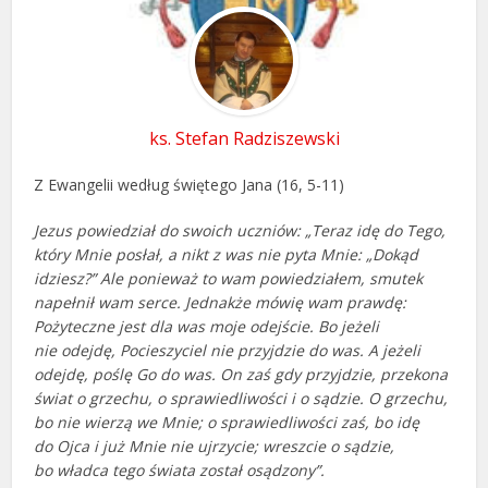
ks. Stefan Radziszewski
Z Ewangelii według świętego Jana (16, 5-11)
Jezus powiedział do swoich uczniów: „Teraz idę do Tego,
który Mnie posłał, a nikt z was nie pyta Mnie: „Dokąd
idziesz?” Ale ponieważ to wam powiedziałem, smutek
napełnił wam serce. Jednakże mówię wam prawdę:
Pożyteczne jest dla was moje odejście. Bo jeżeli
nie odejdę, Pocieszyciel nie przyjdzie do was. A jeżeli
odejdę, poślę Go do was. On zaś gdy przyjdzie, przekona
świat o grzechu, o sprawiedliwości i o sądzie. O grzechu,
bo nie wierzą we Mnie; o sprawiedliwości zaś, bo idę
do Ojca i już Mnie nie ujrzycie; wreszcie o sądzie,
bo władca tego świata został osądzony”.