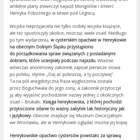
ambitne plany zniweczył najazd Mongołów i śmierć
Henryka Pobożnego w bitwie pod Legnicą.
Wojska nieprzyjaciela nie tylko rozbiły wojska książęce,
ale też spustoszyły okolice, niszcząc wiele osad. Niedługo
po tym wydarzeniu,
w cysterskim opactwie w Henrykowie
na obecnym Dolnym Śląsku przystąpiono
do porządkowania spraw związanych z posiadanymi
dobrami, które ucierpiały podczas najazdu.
Właśnie
wówczas anonimowy zakonnik zapisał pierwsze słowa
po polsku, słynne „Daj ać pobruszę, a ty poczywaj”.
Ta na pół anegdotyczna fraza wygłoszona została
przez Boguchwała do jego żony, a zakonnik przytoczył
ją aby wyjaśnić pochodzenie nazwy jednej z okolicznych
osad – Brukalic.
Księga henrykowska, z której pochodzi
przytoczone zdanie to ważny zabytek tak historyczny jak
i językowy.
Obecnie znajduje się Muzeum Diecezjalnym
we Wrocławiu, ale w Henrykowie oglądać można jej kopię.
Henrykowskie opactwo cystersów powstało za sprawą