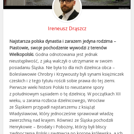
Ireneusz Drąszcz
Najstarsza polska dynastia i zarazem jedyna rodzima –
Piastowie, swoje pochodzenie wywodzi z terenów
Wielkopolski.
Godna odnotowania jest jednak
nieustępliwość, z jaką walczyli o utrzymanie w swoim
posiadaniu Śląska. Nie była to dla nich dzielnica obca –
Bolesławowie Chrobry i Krzywousty byli synami księżniczek
czeskich i z tego tytułu rościli sobie prawa do tej ziemi.
Pierwsze wieki historii Polski to nieustanne spory
z południowym sąsiadem o tę dzielnicę. W początkach XII
wieku, u zarania rozbicia dzielnicowego, Wrocław
ze Śląskiem przypadł najstarszemu z książąt
Władysławowi, który jednocześnie sprawował władzę
zwierzchnią nad krajem. Również ze Śląska pochodzili
Henrykowie – Brodaty i Pobożny, którzy byli bliscy
zjednoczenia Polski i sięgnięcia po koronę królewską, a ich