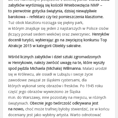
zabytków wyróżniają się kościół Wniebowzięcia NMP –
to pierwotnie gotycka świątynia, dzisiaj niewątpliwie
barokowa – refektarz czy też pomieszczenia klasztorne.
Tuż obok klasztoru rozciąga się piękny park,
w którym znajduje się jeden z najstarszych w Polsce cisów
(liczący ponad siedem wieków) oraz zwierzyniec.
Henryków
docenili turyści, wybierając go na zwycięzcę konkursu Top
Atrakcje 2015 w kategorii Obiekty sakralne.
Wśród licznych zabytków i dzieł sztuki zgromadzonych
w Henrykowie, należy zwrócić uwagę na te, które wyszły
spod pędzla Michaela (Michała) Willmanna.
Malarz urodził
się w Królewcu, ale osiadł w Lubiążu i swoje życie
zawodowe związał ze śląskimi cystersami, dla
których wykonał serię obrazów i fresków. Po 1945 roku
część jego obrazów wywieziono ze Śląska
m.in. do Warszawy, inne pozostały na miejscu, w różnych
świątyniach.
Obecnie jego twórczość odkrywana jest
na nowo,
choć może trafniej byłoby stwierdzić, że w końcu
doceniany jest jako wybitny artysta. Warto odnotować