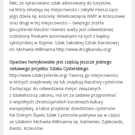
fakt, że opracowano szlak adresowany do turystów,
na który składają się miejscowości i zabytki mieszczące
jego dzieła np. kościoły: Wniebowzięcia NMP w Krzeszowie
oraz drugi w tej miejscowości – świętego Józefa
(pocysterski klasztor również warty jest odwiedzenia)
ozdobiony freskami wzorowanymi na tych z kaplicy
sykstyńskiej w Rzymie. Szlak Sakralnej Sztuki Barokowej
im. Michaela Willmanna http://www.drogibaroku.org/
Opactwo henrykowskie jest częścią jeszcze jednego
ciekawego projektu: Szlaku Cysterskiego
.
http://www.szlakcysterski.org/ Tworzą go miejscowości,
w których znajdowały się lub znajdują klasztory cystersów.
Zachęcając do odwiedzania miejsc związanych
z działalnością zakonu, ma on za zadanie przypominać
o wspólnych chrześcijańskich korzeniach kultury
europejskiej, a także przybliżać dziedzictwo cystersów.
Na Dolnym Śląsku Szlak Cystersów pokrywa się w części
ze szlakiem Michaela Willmanna np. Kamieniec Ząbkowski,
Bardo, Krzeszów.