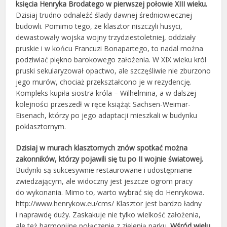
księcia Henryka Brodatego w pierwszej połowie XIII wieku.
Dzisiaj trudno odnaleźć ślady dawnej średniowiecznej
budowli. Pomimo tego, że klasztor niszczyli husyci,
dewastowały wojska wojny trzydziestoletniej, oddziały
pruskie i w końcu Francuzi Bonapartego, to nadal można
podziwiać piękno barokowego założenia. W XIX wieku król
pruski sekularyzował opactwo, ale szczęśliwie nie zburzono
jego murów, chociaż przekształcono je w rezydencję.
Kompleks kupiła siostra króla – Wilhelmina, a w dalszej
kolejności przeszedł w ręce książąt Sachsen-Weimar-
Eisenach, którzy po jego adaptacji mieszkali w budynku
poklasztornym.
Dzisiaj w murach klasztornych znów spotkać można
zakonników, którzy pojawili się tu po II wojnie światowej.
Budynki są sukcesywnie restaurowane i udostępniane
zwiedzającym, ale widoczny jest jeszcze ogrom pracy
do wykonania. Mimo to, warto wybrać się do Henrykowa.
http://www.henrykow.eu/cms/ Klasztor jest bardzo ładny
i naprawdę duży. Zaskakuje nie tylko wielkość założenia,
ale też harmonijne połączenie z zielenią parku.
Wśród wielu