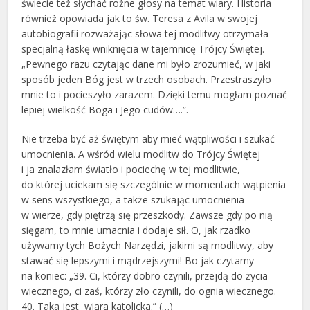
świecie też słychać rożne głosy na temat wiary. Historia
również opowiada jak to św. Teresa z Avila w swojej
autobiografii rozważając słowa tej modlitwy otrzymała
specjalną łaskę wniknięcia w tajemnicę Trójcy Świętej.
„Pewnego razu czytając dane mi było zrozumieć, w jaki
sposób jeden Bóg jest w trzech osobach. Przestraszyło
mnie to i pocieszyło zarazem. Dzięki temu mogłam poznać
lepiej wielkość Boga i Jego cudów….”.
Nie trzeba być aż świętym aby mieć wątpliwości i szukać
umocnienia. A wśród wielu modlitw do Trójcy Świętej
i ja znalazłam światło i pociechę w tej modlitwie,
do której uciekam się szczególnie w momentach wątpienia
w sens wszystkiego, a także szukając umocnienia
w wierze, gdy piętrzą się przeszkody. Zawsze gdy po nią
sięgam, to mnie umacnia i dodaje sił. O, jak rzadko
używamy tych Bożych Narzędzi, jakimi są modlitwy, aby
stawać się lepszymi i mądrzejszymi! Bo jak czytamy
na koniec: „39. Ci, którzy dobro czynili, przejdą do życia
wiecznego, ci zaś, którzy zło czynili, do ognia wiecznego.
40. Taka jest
wiara katolicka.” (…)