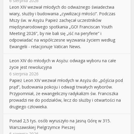
6 sierpnia 2026
Leon XIV wezwał młodych do odważnego świadectwa
wiary, służby i budowania „cywilizacji miłości”. Podczas
Mszy św. w Asyżu Papież zachęcał uczestników
międzynarodowego spotkania „GO! Franciscan Youth
Meeting 2026”, by nie bali się „iść na peryferie” i
odpowiadać na współczesne wyzwania życiem według
Ewangelii - relacjonuje Vatican News.
Leon XIV do młodych w Asyżu: odwaga wyboru na całe
życie jest rewolucyjna
6 sierpnia 2026
Papież Leon XIV wezwał młodych w Asyżu do „pójścia pod
prąd”, budowania pokoju i odwagi trwałych wyborów.
Przypomniał, że ewangeliczny radykalizm św. Franciszka
prowadzi nie do podziałów, lecz do służby i otwartości na
drugiego człowieka.
Ponad 2,5 tys. osób wyruszyło na Jasną Górę w 315.
Warszawskiej Pielgrzymce Pieszej
6 sierpnia 2026