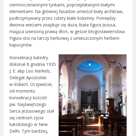
ciemnoczerwonymi tynkami, poprzeplatanymi białymi
elementami. Na głównej fasadzie umieścił biały architraw,
podtrzymywany przez cztery białe kolumny. Pomiędzy
dwoma wieżami znajduje się duża, biała figura Jezusa,
mająca uniesioną prawą dłoń, w geście błogosławieństwa.
Figura stoi na tarczy herbowej z umieszczonym herbem
kapucynów.
Konsekracji katedry
dokonał 8 grudnia 1935
J. E. abp Leo Kierkels,
Delegat Apostolski
w Indiach. Oczywiście,
od momentu
konsekracji kościół
pw. Najświętszego
Serca Jezusowego stał
się centrum życia
katolickiego w New
Delhi. Tym bardziej,