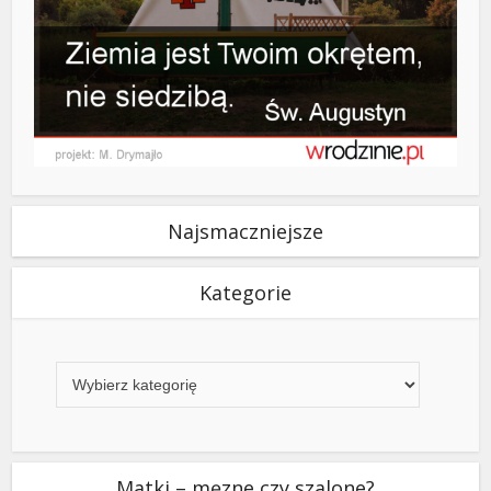
Najsmaczniejsze
Kategorie
Kategorie
Matki – męzne czy szalone?