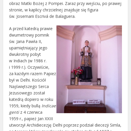
obraz Matki Bożej z Pompei. Zaraz przy wejściu, po prawej
stronie, w kaplicy chrzcielnej znajduje się figura
św. Josemarii Escrivá de Balaguera.
A przed katedrą prawie
dwumetrowy pomnik
św. Jana Pawła II,
upamiętniający jego
dwukrotny pobyt
w Indiach (w 1986 r.
i 1999 r.). Oczywiście,
za każdym razem Papież
był w Delhi. Kościół
Najświętszego Serca
Jezusowego został
katedrą dopiero w roku
1959, kiedy bullą
Indicae
genti
z 4 czerwca
1959 r., papież Jan XXIII
utworzył Archidiecezję Delhi poprzez podział diecezji Simla,