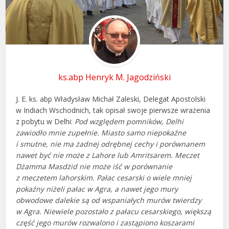
ks.abp Henryk M. Jagodziński
J. E. ks. abp Władysław Michał Zaleski, Delegat Apostolski
w Indiach Wschodnich, tak opisał swoje pierwsze wrażenia
z pobytu w Delhi:
Pod względem pomników, Delhi
zawiodło mnie zupełnie. Miasto samo niepokaźne
i smutne, nie ma żadnej odrębnej cechy i porównanem
nawet być nie może z Lahore lub Amritsarem. Meczet
Dżamma Masdżid nie może iść w porównanie
z meczetem lahorskim. Pałac cesarski o wiele mniej
pokaźny niżeli pałac w Agra, a nawet jego mury
obwodowe dalekie są od wspaniałych murów twierdzy
w Agra. Niewiele pozostało z pałacu cesarskiego, większą
część jego murów rozwalono i zastąpiono koszarami