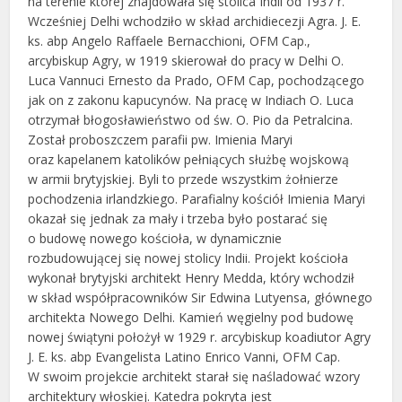
na terenie której znajdowała się stolica Indii od 1937 r.
Wcześniej Delhi wchodziło w skład archidiecezji Agra. J. E.
ks. abp Angelo Raffaele Bernacchioni, OFM Cap.,
arcybiskup Agry, w 1919 skierował do pracy w Delhi O.
Luca Vannuci Ernesto da Prado, OFM Cap, pochodzącego
jak on z zakonu kapucynów. Na pracę w Indiach O. Luca
otrzymał błogosławieństwo od św. O. Pio da Petralcina.
Został proboszczem parafii pw. Imienia Maryi
oraz kapelanem katolików pełniących służbę wojskową
w armii brytyjskiej. Byli to przede wszystkim żołnierze
pochodzenia irlandzkiego. Parafialny kościół Imienia Maryi
okazał się jednak za mały i trzeba było postarać się
o budowę nowego kościoła, w dynamicznie
rozbudowującej się nowej stolicy Indii. Projekt kościoła
wykonał brytyjski architekt Henry Medda, który wchodził
w skład współpracowników Sir Edwina Lutyensa, głównego
architekta Nowego Delhi. Kamień węgielny pod budowę
nowej świątyni położył w 1929 r. arcybiskup koadiutor Agry
J. E. ks. abp Evangelista Latino Enrico Vanni, OFM Cap.
W swoim projekcie architekt starał się naśladować wzory
architektury włoskiej. Katedra pokryta jest