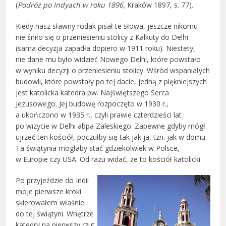
(
Podróż po Indyach w roku 1896,
Kraków 1897, s. 77).
Kiedy nasz sławny rodak pisał te słowa, jeszcze nikomu
nie śniło się o przeniesieniu stolicy z Kalkuty do Delhi
(sama decyzja zapadła dopiero w 1911 roku). Niestety,
nie dane mu było widzieć Nowego Delhi, które powstało
w wyniku decyzji o przeniesieniu stolicy. Wśród wspaniałych
budowli, które powstały po tej dacie, jedną z piękniejszych
jest katolicka katedra pw. Najświętszego Serca
Jezusowego. Jej budowę rozpoczęto w 1930 r.,
a ukończono w 1935 r., czyli prawie czterdzieści lat
po wizycie w Delhi abpa Zaleskiego. Zapewne gdyby mógł
ujrzeć ten kościół, poczułby się tak jak ja, tzn. jak w domu.
Ta świątynia mogłaby stać gdziekolwiek w Polsce,
w Europie czy USA. Od razu widać, że to kościół katolicki.
Po przyjeździe do Indii
moje pierwsze kroki
skierowałem właśnie
do tej świątyni. Wnętrze
katedry na pierwszy rzut