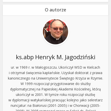
O autorze
ks.abp Henryk M. Jagodziński
ur. w 1969 r. w Małogoszczu. Ukończył WSD w Kielcach
i otrzymał święcenia kapłańskie. Uzyskał doktorat z prawa
kanonicznego na Uniwersytecie Świętego Krzyża w Rzymie.
W 1999 rozpoczął przygotowanie do służby
dyplomatycznej na Papieskiej Akademii Kościelnej, którą
ukończył w 2001. W tymże roku rozpoczął służbę
w dyplomacji watykańskiej pracując kolejno jako sekretarz
nuncjatur: na Białorusi (2001-2005) i w Chorwacji (2005-
2008). W 2008 rozpoczął pracę w Sekcji ds. Relacji