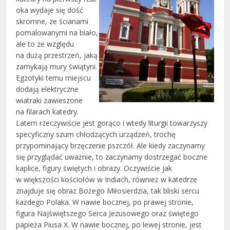
oka wydaje się dość
skromne, ze ścianami
pomalowanymi na biało,
ale to ze względu
na dużą przestrzeń, jaką
zamykają mury świątyni.
Egzotyki temu miejscu
dodają elektryczne
wiatraki zawieszone
na filarach katedry.
Latem rzeczywiście jest gorąco i wtedy liturgii towarzyszy
specyficzny szum chłodzących urządzeń, trochę
przypominający brzęczenie pszczół. Ale kiedy zaczynamy
się przyglądać uważnie, to zaczynamy dostrzegać boczne
kaplice, figury świętych i obrazy. Oczywiście jak
w większości kościołów w Indiach, również w katedrze
znajduje się obraz Bożego Miłosierdzia, tak bliski sercu
każdego Polaka. W nawie bocznej, po prawej stronie,
figura Najświętszego Serca Jezusowego oraz świętego
papieża Piusa X. W nawie bocznej, po lewej stronie, jest