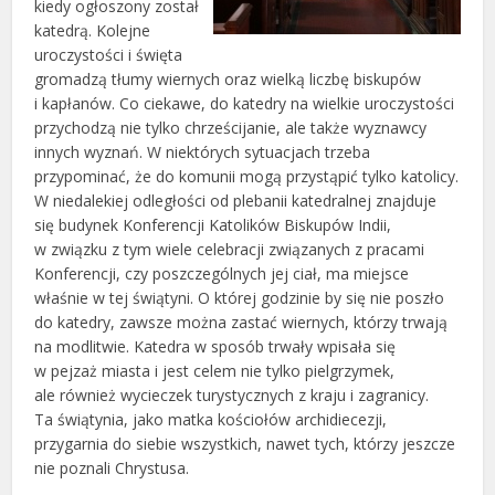
kiedy ogłoszony został
katedrą. Kolejne
uroczystości i święta
gromadzą tłumy wiernych oraz wielką liczbę biskupów
i kapłanów. Co ciekawe, do katedry na wielkie uroczystości
przychodzą nie tylko chrześcijanie, ale także wyznawcy
innych wyznań. W niektórych sytuacjach trzeba
przypominać, że do komunii mogą przystąpić tylko katolicy.
W niedalekiej odległości od plebanii katedralnej znajduje
się budynek Konferencji Katolików Biskupów Indii,
w związku z tym wiele celebracji związanych z pracami
Konferencji, czy poszczególnych jej ciał, ma miejsce
właśnie w tej świątyni. O której godzinie by się nie poszło
do katedry, zawsze można zastać wiernych, którzy trwają
na modlitwie. Katedra w sposób trwały wpisała się
w pejzaż miasta i jest celem nie tylko pielgrzymek,
ale również wycieczek turystycznych z kraju i zagranicy.
Ta świątynia, jako matka kościołów archidiecezji,
przygarnia do siebie wszystkich, nawet tych, którzy jeszcze
nie poznali Chrystusa.