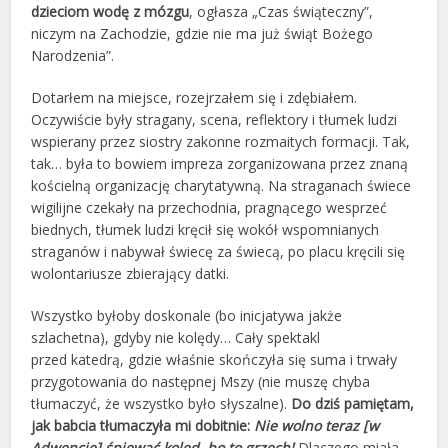
dzieciom wodę z mózgu
, ogłasza „Czas świąteczny”,
niczym na Zachodzie, gdzie nie ma już świąt Bożego
Narodzenia”.
Dotarłem na miejsce, rozejrzałem się i zdębiałem.
Oczywiście były stragany, scena, reflektory i tłumek ludzi
wspierany przez siostry zakonne rozmaitych formacji. Tak,
tak… była to bowiem impreza zorganizowana przez znaną
kościelną organizację charytatywną. Na straganach świece
wigilijne czekały na przechodnia, pragnącego wesprzeć
biednych, tłumek ludzi kręcił się wokół wspomnianych
straganów i nabywał świecę za świecą, po placu kręcili się
wolontariusze zbierający datki.
Wszystko byłoby doskonale (bo inicjatywa jakże
szlachetna), gdyby nie kolędy… Cały spektakl
przed katedrą, gdzie właśnie skończyła się suma i trwały
przygotowania do następnej Mszy (nie muszę chyba
tłumaczyć, że wszystko było słyszalne).
Do dziś pamiętam,
jak babcia tłumaczyła mi dobitnie:
Nie wolno teraz [w
Adwencie] śpiewać kolęd, bo to grzech!
Dlaczego miała