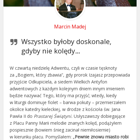
Marcin Madej
Wszystko byłoby doskonale,
gdyby nie kolędy…
W czwartą niedzielę Adwentu, czyli w czasie tęsknoty
za „Bogiem, który zbawia”, gdy prorok Izajasz przepowiada
przyjście Odkupiciela, a siedem Wielkich Antyfon
adwentowych z każdym kolejnym dniem innym imieniem
będzie nazywać Tego, który ma przyjść; wtedy, kiedy
w liturgii dominuje fiolet – barwa pokuty – przemierzałem
okolice katedry kieleckiej, w drodze z kościoła św. Jana
Pawła II do
Prastarej Świątyni.
Usłyszawszy dobiegające
z Placu Panny Marii melodie znanych kolęd, podążyłem
pospiesznie (bowiem śnieg zacinał niemiłosiernie)
w kierunku placu. Pomyślałem: „
Pewnie znowu miasto robi