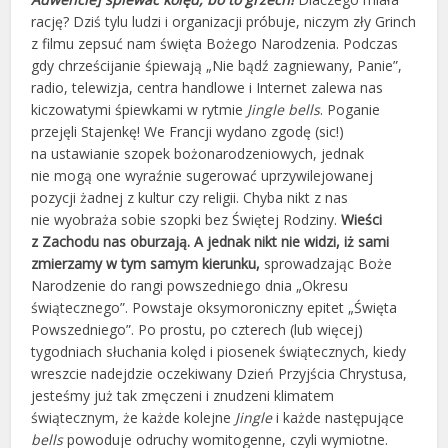
rację? Dziś tylu ludzi i organizacji próbuje, niczym zły Grinch
z filmu zepsuć nam święta Bożego Narodzenia. Podczas
gdy chrześcijanie śpiewają „Nie bądź zagniewany, Panie”,
radio, telewizja, centra handlowe i Internet zalewa nas
kiczowatymi śpiewkami w rytmie
Jingle bells
. Poganie
przejęli Stajenkę! We Francji wydano zgodę (sic!)
na ustawianie szopek bożonarodzeniowych, jednak
nie mogą one wyraźnie sugerować uprzywilejowanej
pozycji żadnej z kultur czy religii. Chyba nikt z nas
nie wyobraża sobie szopki bez Świętej Rodziny.
Wieści
z Zachodu nas oburzają. A jednak nikt nie widzi, iż sami
zmierzamy w tym samym kierunku,
sprowadzając Boże
Narodzenie do rangi powszedniego dnia „Okresu
świątecznego”. Powstaje oksymoroniczny epitet „Święta
Powszedniego”. Po prostu, po czterech (lub więcej)
tygodniach słuchania kolęd i piosenek świątecznych, kiedy
wreszcie nadejdzie oczekiwany Dzień Przyjścia Chrystusa,
jesteśmy już tak zmęczeni i znudzeni klimatem
świątecznym, że każde kolejne
Jingle
i każde następujące
bells
powoduje odruchy womitogenne, czyli wymiotne.