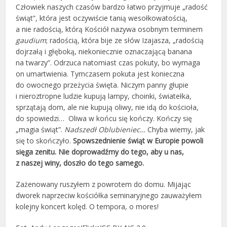
Człowiek naszych czasów bardzo łatwo przyjmuje „radość
świąt”, która jest oczywiście tanią wesołkowatością,
a nie radością, którą Kościół nazywa osobnym terminem
gaudium
; radością, która bije ze słów Izajasza, „radością
dojrzałą i głęboką, niekoniecznie oznaczającą banana
na twarzy”. Odrzuca natomiast czas pokuty, bo wymaga
on umartwienia. Tymczasem pokuta jest konieczna
do owocnego przeżycia święta. Niczym panny głupie
i nieroztropne ludzie kupują lampy, choinki, światełka,
sprzątają dom, ale nie kupują oliwy, nie idą do kościoła,
do spowiedzi… Oliwa w końcu się kończy. Kończy się
„magia świąt”.
Nadszedł Oblubieniec…
Chyba wiemy, jak
się to skończyło.
Spowszednienie świąt w Europie powoli
sięga zenitu. Nie doprowadźmy do tego, aby u nas,
z naszej winy, doszło do tego samego.
Zażenowany ruszyłem z powrotem do domu. Mijając
dworek naprzeciw kościółka seminaryjnego zauważyłem
kolejny koncert kolęd. O tempora, o mores!