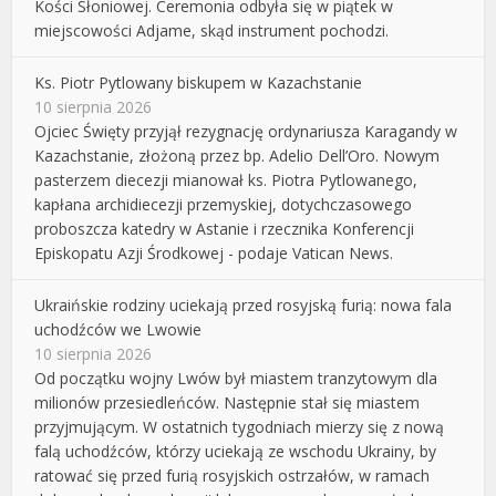
Kości Słoniowej. Ceremonia odbyła się w piątek w
miejscowości Adjame, skąd instrument pochodzi.
Ks. Piotr Pytlowany biskupem w Kazachstanie
10 sierpnia 2026
Ojciec Święty przyjął rezygnację ordynariusza Karagandy w
Kazachstanie, złożoną przez bp. Adelio Dell’Oro. Nowym
pasterzem diecezji mianował ks. Piotra Pytlowanego,
kapłana archidiecezji przemyskiej, dotychczasowego
proboszcza katedry w Astanie i rzecznika Konferencji
Episkopatu Azji Środkowej - podaje Vatican News.
Ukraińskie rodziny uciekają przed rosyjską furią: nowa fala
uchodźców we Lwowie
10 sierpnia 2026
Od początku wojny Lwów był miastem tranzytowym dla
milionów przesiedleńców. Następnie stał się miastem
przyjmującym. W ostatnich tygodniach mierzy się z nową
falą uchodźców, którzy uciekają ze wschodu Ukrainy, by
ratować się przed furią rosyjskich ostrzałów, w ramach