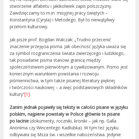
stworzenie alfabetu i jakikolwiek zapis polszczyzny.
Zawdzięczamy to m.in. misyjnej pracy świętych –
Konstantyna (Cyryla) i Metodego. Był to niewątpliwy
przełom kulturowy.
Jak pisze prof. Bogdan Walczak: „Trudno przecenić
znaczenie przejęcia pisma. Jak obecność języka uważa się
za symbol rozgraniczenia świata zwierzęcego i ludzkiego,
tak posiadanie pisma stanowi granicę między
społeczeństwem pierwotnym a cywilizowanym. Pismo jest
koniecznym warunkiem powstania i rozwoju
piśmiennictwa, w tym także pisanej literatury pięknej
i twórczości naukowej – a więc podstawowych składników
kultury”
[1]
.
Zanim jednak pojawiły się teksty w całości pisane w języku
polskim, najpierw powstały w Polsce głównie te pisane
po łacinie
(dokumenty, roczniki, kroniki – jak np. Galla
Anonima czy Wincentego Kadłubka). W tym też języku
odbywała się Msza św. i wszelkie nabożeństwa. Jedynie