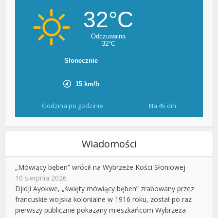
Godzina po godzinie
Na 45 dni
Wiadomości
„Mówiący bęben” wrócił na Wybrzeże Kości Słoniowej
10 sierpnia 2026
Djidji Ayokwe, „święty mówiący bęben” zrabowany przez
francuskie wojska kolonialne w 1916 roku, został po raz
pierwszy publicznie pokazany mieszkańcom Wybrzeża