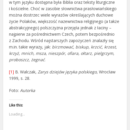
w tym języku dostępna była Biblia oraz teksty liturgiczne
i kościelne. Choć w zasobie słownictwa prasłowiańskiego
można dostrzec wiele wyrazów określających duchowe
życie Polaków, większość nazewnictwa religijnego (a także
abstrakcyjnego) polszczyzna przejęła jednak z łaciny –
najpierw za pośrednictwem Czech, potem bezpośrednio
z Zachodu. Wśród najstarszych zapożyczeń znalazły się
m.in. takie wyrazy, jak:
birzmować, biskup, krzcić, krzest,
krzyż, mnich, msza, nieszpór, ofiara, ołtarz, pielgrzym,
proboszcz, żegnać
.
[1]
B. Walczak,
Zarys dziejów języka polskiego
, Wrocław
1999, s. 28.
Foto:
Autorka
Like this:
Loading...