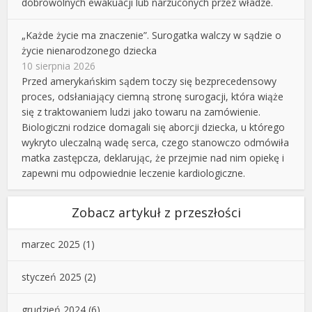
dobrowolnych ewakuacji lub narzuconych przez władze.
„Każde życie ma znaczenie”. Surogatka walczy w sądzie o
życie nienarodzonego dziecka
10 sierpnia 2026
Przed amerykańskim sądem toczy się bezprecedensowy
proces, odsłaniający ciemną stronę surogacji, która wiąże
się z traktowaniem ludzi jako towaru na zamówienie.
Biologiczni rodzice domagali się aborcji dziecka, u którego
wykryto uleczalną wadę serca, czego stanowczo odmówiła
matka zastępcza, deklarując, że przejmie nad nim opiekę i
zapewni mu odpowiednie leczenie kardiologiczne.
Zobacz artykuł z przeszłości
marzec 2025
(1)
styczeń 2025
(2)
grudzień 2024
(6)