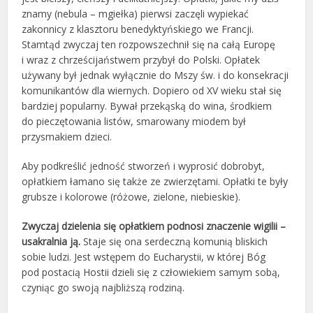
znamy (nebula – mgiełka) pierwsi zaczęli wypiekać
zakonnicy z klasztoru benedyktyńskiego we Francji.
Stamtąd zwyczaj ten rozpowszechnił się na całą Europę
i wraz z chrześcijaństwem przybył do Polski. Opłatek
używany był jednak wyłącznie do Mszy św. i do konsekracji
komunikantów dla wiernych. Dopiero od XV wieku stał się
bardziej popularny. Bywał przekąską do wina, środkiem
do pieczętowania listów, smarowany miodem był
przysmakiem dzieci.
Aby podkreślić jedność stworzeń i wyprosić dobrobyt,
opłatkiem łamano się także ze zwierzętami. Opłatki te były
grubsze i kolorowe (różowe, zielone, niebieskie).
Zwyczaj dzielenia się opłatkiem podnosi znaczenie wigilii –
usakralnia ją.
Staje się ona serdeczną komunią bliskich
sobie ludzi. Jest wstępem do Eucharystii, w której Bóg
pod postacią Hostii dzieli się z człowiekiem samym sobą,
czyniąc go swoją najbliższą rodziną.