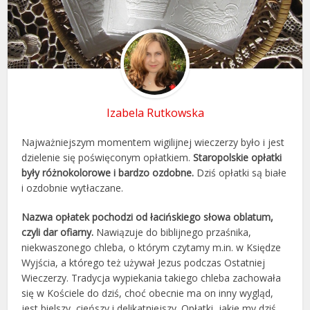
Izabela Rutkowska
Najważniejszym momentem wigilijnej wieczerzy było i jest
dzielenie się poświęconym opłatkiem.
Staropolskie opłatki
były różnokolorowe i bardzo ozdobne.
Dziś opłatki są białe
i ozdobnie wytłaczane.
Nazwa opłatek pochodzi od łacińskiego słowa oblatum,
czyli dar ofiarny.
Nawiązuje do biblijnego przaśnika,
niekwaszonego chleba, o którym czytamy m.in. w Księdze
Wyjścia, a którego też używał Jezus podczas Ostatniej
Wieczerzy. Tradycja wypiekania takiego chleba zachowała
się w Kościele do dziś, choć obecnie ma on inny wygląd,
jest bielszy, cieńszy i delikatniejszy. Opłatki, jakie my dziś