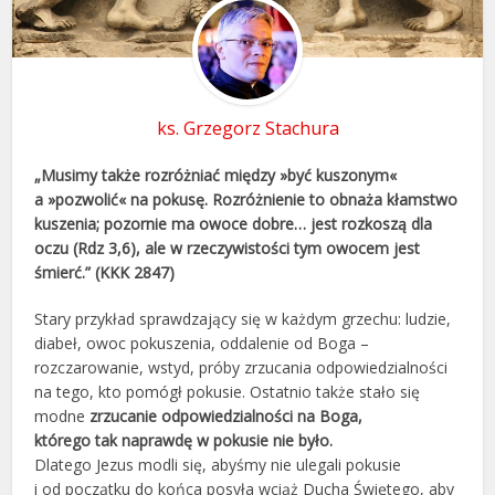
ks. Grzegorz Stachura
„Musimy także rozróżniać między »być kuszonym«
a »pozwolić« na pokusę. Rozróżnienie to obnaża kłamstwo
kuszenia; pozornie ma owoce dobre… jest rozkoszą dla
oczu (Rdz 3,6), ale w rzeczywistości tym owocem jest
śmierć.” (KKK 2847)
Stary przykład sprawdzający się w każdym grzechu: ludzie,
diabeł, owoc pokuszenia, oddalenie od Boga –
rozczarowanie, wstyd, próby zrzucania odpowiedzialności
na tego, kto pomógł pokusie. Ostatnio także stało się
modne
zrzucanie odpowiedzialności na Boga,
którego tak naprawdę w pokusie nie było.
Dlatego Jezus modli się, abyśmy nie ulegali pokusie
i od początku do końca posyła wciąż Ducha Świętego, aby