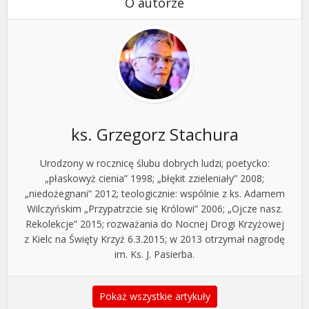
O autorze
ks. Grzegorz Stachura
Urodzony w rocznicę ślubu dobrych ludzi; poetycko:
„płaskowyż cienia” 1998; „błękit zzieleniały” 2008;
„niedożegnani” 2012; teologicznie: wspólnie z ks. Adamem
Wilczyńskim „Przypatrzcie się Królowi” 2006; „Ojcze nasz.
Rekolekcje” 2015; rozważania do Nocnej Drogi Krzyżowej
z Kielc na Święty Krzyż 6.3.2015; w 2013 otrzymał nagrodę
im. Ks. J. Pasierba.
Pokaż wszystkie artykuły