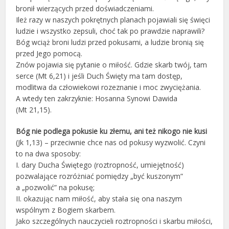
bronił wierzących przed doświadczeniami.
Ileż razy w naszych pokrętnych planach pojawiali się święci
ludzie i wszystko zepsuli, choć tak po prawdzie naprawili?
Bóg wciąż broni ludzi przed pokusami, a ludzie bronią się
przed Jego pomocą.
Znów pojawia się pytanie o miłość. Gdzie skarb twój, tam
serce (Mt 6,21) i jeśli Duch Święty ma tam dostęp,
modlitwa da człowiekowi rozeznanie i moc zwyciężania.
A wtedy ten zakrzyknie: Hosanna Synowi Dawida
(Mt 21,15).
Bóg nie podlega pokusie ku złemu, ani też nikogo nie kusi
(Jk 1,13) – przeciwnie chce nas od pokusy wyzwolić. Czyni
to na dwa sposoby:
I. dary Ducha Świętego (roztropność, umiejętność)
pozwalające rozróżniać pomiędzy „być kuszonym”
a „pozwolić” na pokusę;
II. okazując nam miłość, aby stała się ona naszym
wspólnym z Bogiem skarbem.
Jako szczególnych nauczycieli roztropności i skarbu miłości,