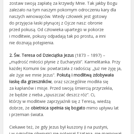
zostaw swoją zapłatę za krzywdy Mnie. Tak jakby Bogu
zależało na tym naszym pokornym odroczeniu kary dla
naszych winowajców. Wtedy człowiek jest gotowy
do przyjęcia łaski płynącej z Ojcze nasz: obronie
przed pokusą. Od człowieka upartego w pokorze
i modlitwie, pokusy odpadają tak po prostu, a inni
nie doznają potępienia.
2. Św. Teresa od Dzieciątka Jezus
(1873 – 1897) –
„mądrość miłości płynie z Eucharystii”. Karmelitanka. Przy
każdej Komunii św. powtarzała z radością: „Już nie żyję ja,
ale żyje we mnie Jezus”.
Pokutą i modlitwą zdobywała
łaskę dla grzeszników
, oraz szczególnie modliła się
za kapłanów i misje. Przed swoją śmiercią przyrzekła,
że będzie z nieba „spuszczać deszcz róż”. Ci,
którzy w modlitwie zaprzyjaźnili się z Teresą, wiedzą
dobrze, że
obietnica spełnia się bogato
mimo upływu lat
i przemian świata.
Ciekawe też, że gdy Jezus był kuszony (i na pustyni,
i w ogrodzie oliwnym) nie potępiał Szatana, nie marnował