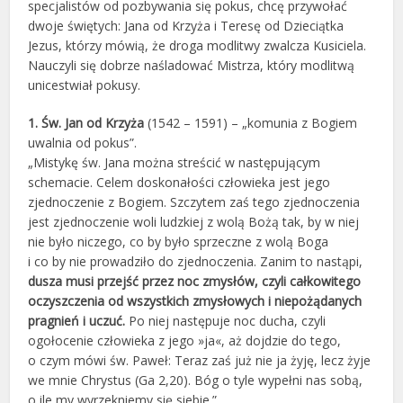
specjalistów od pozbywania się pokus, chcę przywołać
dwoje świętych: Jana od Krzyża i Teresę od Dzieciątka
Jezus, którzy mówią, że droga modlitwy zwalcza Kusiciela.
Nauczyli się dobrze naśladować Mistrza, który modlitwą
unicestwiał pokusy.
1. Św. Jan od Krzyża
(1542 – 1591) – „komunia z Bogiem
uwalnia od pokus”.
„Mistykę św. Jana można streścić w następującym
schemacie. Celem doskonałości człowieka jest jego
zjednoczenie z Bogiem. Szczytem zaś tego zjednoczenia
jest zjednoczenie woli ludzkiej z wolą Bożą tak, by w niej
nie było niczego, co by było sprzeczne z wolą Boga
i co by nie prowadziło do zjednoczenia. Zanim to nastąpi,
dusza musi przejść przez noc zmysłów, czyli całkowitego
oczyszczenia od wszystkich zmysłowych i niepożądanych
pragnień i uczuć.
Po niej następuje noc ducha, czyli
ogołocenie człowieka z jego »ja«, aż dojdzie do tego,
o czym mówi św. Paweł: Teraz zaś już nie ja żyję, lecz żyje
we mnie Chrystus (Ga 2,20). Bóg o tyle wypełni nas sobą,
o ile my wyrzekniemy się siebie.”