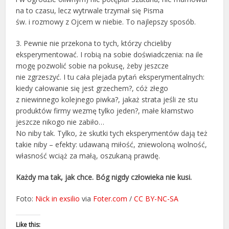
na to czasu, lecz wytrwale trzymał się Pisma
św. i rozmowy z Ojcem w niebie. To najlepszy sposób.
3. Pewnie nie przekona to tych, którzy chcieliby
eksperymentować. I robią na sobie doświadczenia: na ile
mogę pozwolić sobie na pokusę, żeby jeszcze
nie zgrzeszyć. I tu cała plejada pytań eksperymentalnych:
kiedy całowanie się jest grzechem?, cóż złego
z niewinnego kolejnego piwka?, jakaż strata jeśli ze stu
produktów firmy wezmę tylko jeden?, małe kłamstwo
jeszcze nikogo nie zabiło…
No niby tak. Tylko, że skutki tych eksperymentów dają też
takie niby – efekty: udawaną miłość, zniewoloną wolność,
własność wciąż za małą, oszukaną prawdę.
Każdy ma tak, jak chce. Bóg nigdy człowieka nie kusi.
Foto:
Nick in exsilio
via
Foter.com
/
CC BY-NC-SA
Like this: