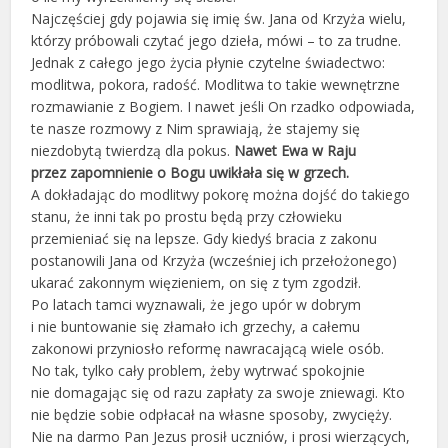
Najczęściej gdy pojawia się imię św. Jana od Krzyża wielu,
którzy próbowali czytać jego dzieła, mówi – to za trudne.
Jednak z całego jego życia płynie czytelne świadectwo:
modlitwa, pokora, radość. Modlitwa to takie wewnętrzne
rozmawianie z Bogiem. I nawet jeśli On rzadko odpowiada,
te nasze rozmowy z Nim sprawiają, że stajemy się
niezdobytą twierdzą dla pokus.
Nawet Ewa w Raju
przez zapomnienie o Bogu uwikłała się w grzech.
A dokładając do modlitwy pokorę można dojść do takiego
stanu, że inni tak po prostu będą przy człowieku
przemieniać się na lepsze. Gdy kiedyś bracia z zakonu
postanowili Jana od Krzyża (wcześniej ich przełożonego)
ukarać zakonnym więzieniem, on się z tym zgodził.
Po latach tamci wyznawali, że jego upór w dobrym
i nie buntowanie się złamało ich grzechy, a całemu
zakonowi przyniosło reformę nawracającą wiele osób.
No tak, tylko cały problem, żeby wytrwać spokojnie
nie domagając się od razu zapłaty za swoje zniewagi. Kto
nie będzie sobie odpłacał na własne sposoby, zwycięży.
Nie na darmo Pan Jezus prosił uczniów, i prosi wierzących,