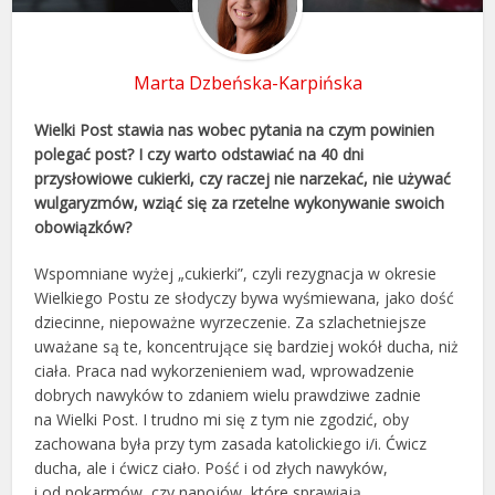
Marta Dzbeńska-Karpińska
Wielki Post stawia nas wobec pytania na czym powinien
polegać post? I czy warto odstawiać na 40 dni
przysłowiowe cukierki, czy raczej nie narzekać, nie używać
wulgaryzmów, wziąć się za rzetelne wykonywanie swoich
obowiązków?
Wspomniane wyżej „cukierki”, czyli rezygnacja w okresie
Wielkiego Postu ze słodyczy bywa wyśmiewana, jako dość
dziecinne, niepoważne wyrzeczenie. Za szlachetniejsze
uważane są te, koncentrujące się bardziej wokół ducha, niż
ciała. Praca nad wykorzenieniem wad, wprowadzenie
dobrych nawyków to zdaniem wielu prawdziwe zadnie
na Wielki Post. I trudno mi się z tym nie zgodzić, oby
zachowana była przy tym zasada katolickiego i/i. Ćwicz
ducha, ale i ćwicz ciało. Pość i od złych nawyków,
i od pokarmów, czy napojów, które sprawiają