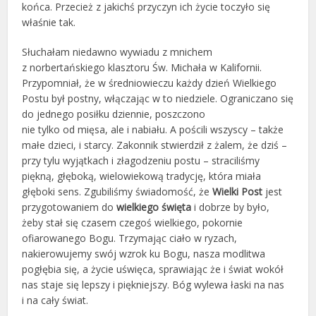
końca. Przecież z jakichś przyczyn ich życie toczyło się
właśnie tak.
Słuchałam niedawno wywiadu z mnichem
z norbertańskiego klasztoru Św. Michała w Kalifornii.
Przypomniał, że w średniowieczu każdy dzień Wielkiego
Postu był postny, włączając w to niedziele. Ograniczano się
do jednego posiłku dziennie, poszczono
nie tylko od mięsa, ale i nabiału. A pościli wszyscy – także
małe dzieci, i starcy. Zakonnik stwierdził z żalem, że dziś –
przy tylu wyjątkach i złagodzeniu postu – straciliśmy
piękną, głęboką, wielowiekową tradycję, która miała
głęboki sens. Zgubiliśmy świadomość, że
Wielki Post
jest
przygotowaniem do
wielkiego święta
i dobrze by było,
żeby stał się czasem czegoś wielkiego, pokornie
ofiarowanego Bogu. Trzymając ciało w ryzach,
nakierowujemy swój wzrok ku Bogu, nasza modlitwa
pogłębia się, a życie uświęca, sprawiając że i świat wokół
nas staje się lepszy i piękniejszy. Bóg wylewa łaski na nas
i na cały świat.