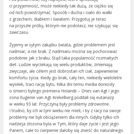
ci przyjemność, może niekiedy tak dużą, że ciężko się
od nich powstrzymać. Sposób i ducha i ciało do walki
z grzechem, diabłem i światem. Przygotuj je teraz
na przyszłe próby, którym nie podołasz, nie szykując się
zawczasu.
Żyjemy w sytym zakątku świata, gdzie problemem jest
nadmiar, a nie brak. Z nadmiaru można się pochorować
podobnie jak z braku. Stąd taka popularność rozmaitych
diet. Ludzie wyrzekają się wielu produktów, zmieniają
zwyczaje, ale celem jest dobrostan ich ciał, zapewnienie
komfortu życia. Kiedy go brak, cały ten, niekiedy wieloletni
wysiłek, traci rację bytu. Kilka dni temu media doniosły
o śmierci byłego premiera Holandii – Dries van Agt i jego
żona Eugenie van Agt-Krekelberg poddali się eutanazji
w wieku 93 lat. Przyczyną były problemy zdrowotne.
I trudno, by ich w tym wieku nie mieli, i by z racji na swoje
problemy nie byli obciążeniem dla innych. Gdyby tylko ich
nadzieja złożona była w Tym, który daje życie i jest jego
Panem, całe to cierpienie dałoby się znieść do naturalnego