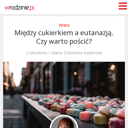
Wiara
Między cukierkiem a eutanazją.
Czy warto pościć?
2 lata temu
Marta Dzbeńska-Karpińska