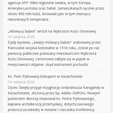
agencja AFP. Kilka regionów świata, w tym Europa,
Ameryka Łacińska oraz Sahel, zamieszkanych łącznie przez
około 900 mln ludzi, doświadczyło w tym miesiącu
rekordowych temperatur.
„Mówiący bęben” wrócił na Wybrzeże Kości Słoniowej
10 sierpnia 2026
Djidji Ayokwe, „święty mówiący bęben” zrabowany przez
francuskie wojska kolonialne w 1916 roku, został po raz
pierwszy publicznie pokazany mieszkańcom Wybrzeża
Kości Słoniowej. Ceremonia odbyła się w piątek w
miejscowości Adjame, skąd instrument pochodzi.
Ks. Piotr Pytlowany biskupem w Kazachstanie
10 sierpnia 2026
Ojciec Święty przyjął rezygnację ordynariusza Karagandy w
Kazachstanie, złożoną przez bp. Adelio Dell’Oro. Nowym
pasterzem diecezji mianował ks. Piotra Pytlowanego,
kapłana archidiecezji przemyskiej, dotychczasowego
proboszcza katedry w Astanie i rzecznika Konferencji