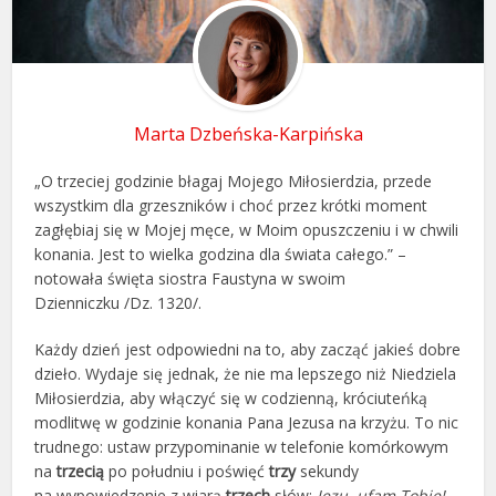
Marta Dzbeńska-Karpińska
„O trzeciej godzinie błagaj Mojego Miłosierdzia, przede
wszystkim dla grzeszników i choć przez krótki moment
zagłębiaj się w Mojej męce, w Moim opuszczeniu i w chwili
konania. Jest to wielka godzina dla świata całego.” –
notowała święta siostra Faustyna w swoim
Dzienniczku /Dz. 1320/.
Każdy dzień jest odpowiedni na to, aby zacząć jakieś dobre
dzieło. Wydaje się jednak, że nie ma lepszego niż Niedziela
Miłosierdzia, aby włączyć się w codzienną, króciuteńką
modlitwę w godzinie konania Pana Jezusa na krzyżu. To nic
trudnego: ustaw przypominanie w telefonie komórkowym
na
trzecią
po południu i poświęć
trzy
sekundy
na wypowiedzenie z wiarą
trzech
słów:
Jezu, ufam Tobie!