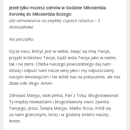
Jeżeli tylko możesz odmów w Godzinie Miłosierdzia
Koronkę do Miłosierdzia Bożego:
(do odmawiania na zwykłej cząstce różańca – 5
dziesiątków)
Na początku
:
Ojcze nasz, któryś jest w niebie, święć się imię Twoje,
przyjdź królestwo Twoje, bądź wola Twoja jako w niebie,
tak i na ziemi. Chleba naszego powszedniego daj nam
dzisiaj i odpuść nam nasze winy jako i my odpuszczamy
naszym winowajcom i nie wódź nas na pokuszenie, ale nas
zbaw ode złego. Amen.
Zdrowaś Maryjo, łaski pełna, Pan z Tobą. Błogosławionaś
Ty między niewiastami i błogosławiony owoc żywota
Twojego, Jezus. Święta Maryjo, Matko Boża, módl się
za nami grzesznymi, teraz i w godzinę śmierci naszej.
Amen.