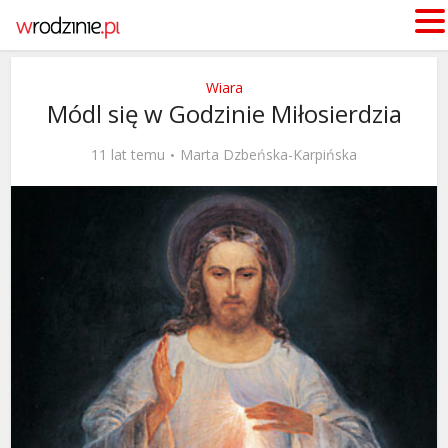
Wiara
Módl się w Godzinie Miłosierdzia
11 lat temu
Marta Dzbeńska-Karpińska