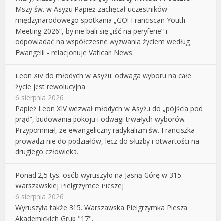
Mszy św. w Asyżu Papież zachęcał uczestników
międzynarodowego spotkania „GO! Franciscan Youth
Meeting 2026”, by nie bali się „iść na peryferie” i
odpowiadać na współczesne wyzwania życiem według
Ewangelii - relacjonuje Vatican News.
Leon XIV do młodych w Asyżu: odwaga wyboru na całe
życie jest rewolucyjna
6 sierpnia 2026
Papież Leon XIV wezwał młodych w Asyżu do „pójścia pod
prąd”, budowania pokoju i odwagi trwałych wyborów.
Przypomniał, że ewangeliczny radykalizm św. Franciszka
prowadzi nie do podziałów, lecz do służby i otwartości na
drugiego człowieka.
Ponad 2,5 tys. osób wyruszyło na Jasną Górę w 315.
Warszawskiej Pielgrzymce Pieszej
6 sierpnia 2026
Wyruszyła także 315. Warszawska Pielgrzymka Piesza
Akademickich Grup "17".