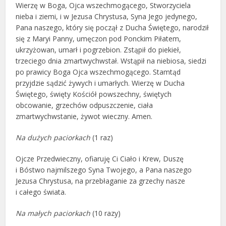
Wierzę w Boga, Ojca wszechmogącego, Stworzyciela
nieba i ziemi, i w Jezusa Chrystusa, Syna Jego jedynego,
Pana naszego, który się począł z Ducha Świętego, narodził
się z Maryi Panny, umęczon pod Ponckim Piłatem,
ukrzyżowan, umarł i pogrzebion. Zstąpił do piekieł,
trzeciego dnia zmartwychwstał. Wstąpił na niebiosa, siedzi
po prawicy Boga Ojca wszechmogącego. Stamtąd
przyjdzie sądzić żywych i umarłych. Wierzę w Ducha
Świętego, święty Kościół powszechny, świętych
obcowanie, grzechów odpuszczenie, ciała
zmartwychwstanie, żywot wieczny. Amen.
Na dużych paciorkach
(1 raz)
Ojcze Przedwieczny, ofiaruję Ci Ciało i Krew, Duszę
i Bóstwo najmilszego Syna Twojego, a Pana naszego
Jezusa Chrystusa, na przebłaganie za grzechy nasze
i całego świata.
Na małych paciorkach
(10 razy)