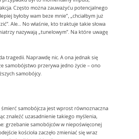
 akcja. Często można zauważyću potencjalnego
lepiej byłoby wam beze mnie”, „chciałbym już
ić”. Ale… No właśnie, kto traktuje takie słowa
hiatrzy nazywają „tunelowym”. Na które uwagę
da tragedii. Naprawdę nic. A ona jednak się
, że samobójstwo przerywa jedno życie – ono
iższych samobójcy.
e śmierć samobójcza jest wprost równoznaczna
ąc znaleźć uzasadnienie takiego myślenia,
zne: grzebanie samobójców w niepoświęconej
ejście kościoła zaczęło zmieniać się wraz