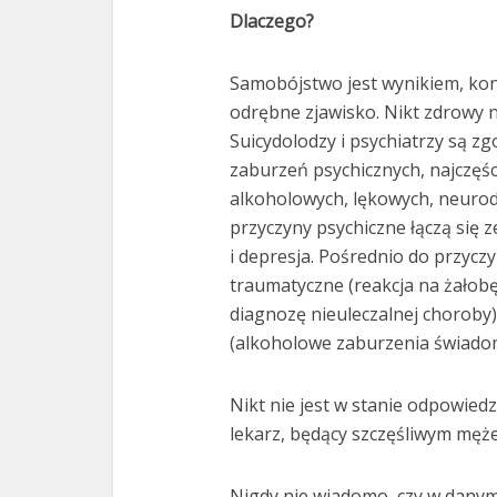
Dlaczego?
Samobójstwo jest wynikiem, kon
odrębne zjawisko. Nikt zdrowy n
Suicydolodzy i psychiatrzy są z
zaburzeń psychicznych, najczęści
alkoholowych, lękowych, neurod
przyczyny psychiczne łączą się 
i depresja. Pośrednio do przyczy
traumatyczne (reakcja na żałobę
diagnozę nieuleczalnej choroby)
(alkoholowe zaburzenia świadom
Nikt nie jest w stanie odpowied
lekarz, będący szczęśliwym męże
Nigdy nie wiadomo, czy w danym