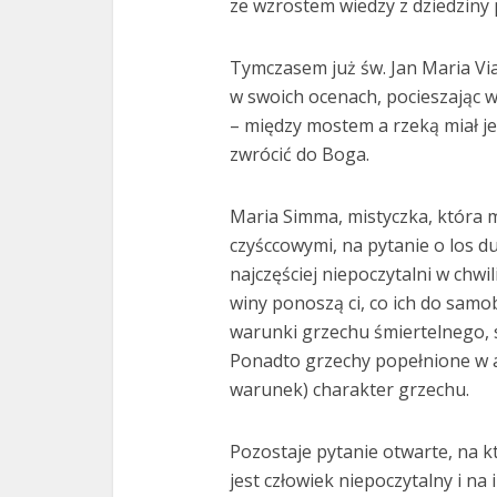
ze wzrostem wiedzy z dziedziny ps
Tymczasem już św. Jan Maria Vian
w swoich ocenach, pocieszając 
– między mostem a rzeką miał je
zwrócić do Boga.
Maria Simma, mistyczka, która m
czyśccowymi, na pytanie o los d
najczęściej niepoczytalni w chwil
winy ponoszą ci, co ich do samob
warunki grzechu śmiertelnego, 
Ponadto grzechy popełnione w a
warunek) charakter grzechu.
Pozostaje pytanie otwarte, na k
jest człowiek niepoczytalny i na