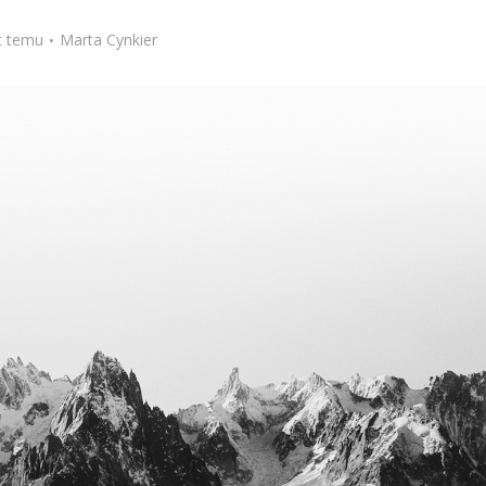
Stefan Radziszewski
ks. Stefan Radziszewski
t temu
Marta Cynkier