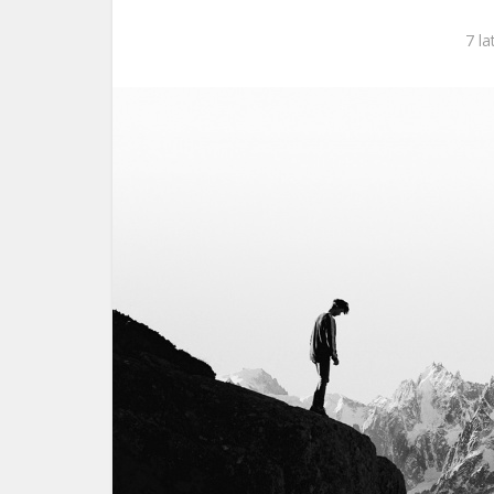
ks. 
7 la