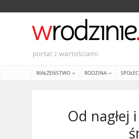
portal z wartościami
MAŁŻEŃSTWO
RODZINA
SPOŁE
Od nagłej 
ś
Ewangeli