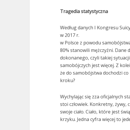
Tragedia statystyczna
Według danych I Kongresu Suicyd
w 2017 r.
w Polsce z powodu samobójstwa 
80% stanowili mężczyźni. Dane 
dokonanego, czyli takiej sytuacji
samobójczych jest więcej. Z kol
że do samobójstwa dochodzi co 
kroku?
Wychylając się zza oficjalnych s
stoi człowiek. Konkretny, żywy, c
swoje ciało. Ciało, które jest św
krzyku. Jedna cyfra więcej to jed