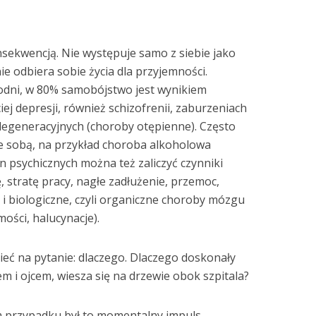
sekwencją. Nie występuje samo z siebie jako
ie odbiera sobie życia dla przyjemności.
godni, w 80% samobójstwo jest wynikiem
ej depresji, również schizofrenii, zaburzeniach
egeneracyjnych (choroby otępienne). Często
ze sobą, na przykład choroba alkoholowa
n psychicznych można też zaliczyć czynniki
, stratę pracy, nagłe zadłużenie, przemoc,
 i biologiczne, czyli organiczne choroby mózgu
ości, halucynacje).
zieć na pytanie: dlaczego. Dlaczego doskonały
m i ojcem, wiesza się na drzewie obok szpitala?
 przypadku był to momentalny impuls,