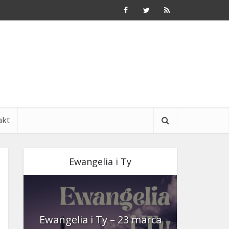
akt
Ewangelia i Ty
nia
Ewangelia i Ty – 23 marca
Ewangeli