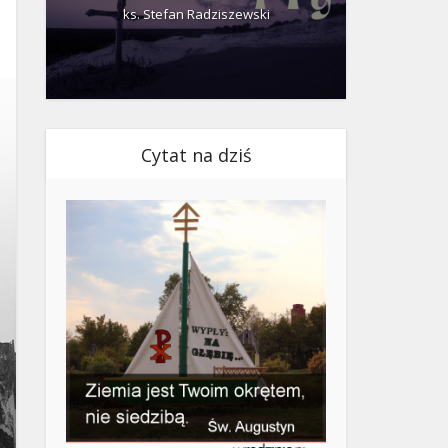
ks. Stefan Radziszewski
ks.
Cytat na dziś