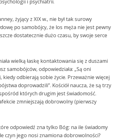
ychologii i psychiatrii.
ney, żyjący z XIX w., nie był tak surowy
wdowę po samobójcy, że los męża nie jest pewny
szcze dostatecznie dużo czasu, by swoje serce
iała wielką łaskę kontaktowania się z duszami
usz samobójców, odpowiedziała: „Są oni
i, kiedy odbierają sobie życie. Przeważnie więcej
ójstwa doprowadzili”. Kościół naucza, że są trzy
spośród których drugim jest świadomość.
fekcie zmniejszają dobrowolny (pierwszy
tóre odpowiedź zna tylko Bóg: na ile świadomy
 ile czyn jego nosi znamiona dobrowolności?