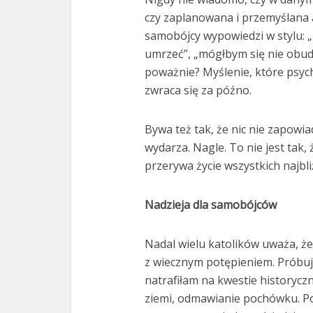
czy zaplanowana i przemyślana
samobójcy wypowiedzi w stylu: „
umrzeć”, „mógłbym się nie obudz
poważnie? Myślenie, które psyc
zwraca się za późno.
Bywa też tak, że nic nie zapowia
wydarza. Nagle. To nie jest tak
przerywa życie wszystkich najbl
Nadzieja dla samobójców
Nadal wielu katolików uważa, ż
z wiecznym potępieniem. Próbuj
natrafiłam na kwestie historyc
ziemi, odmawianie pochówku. Pod