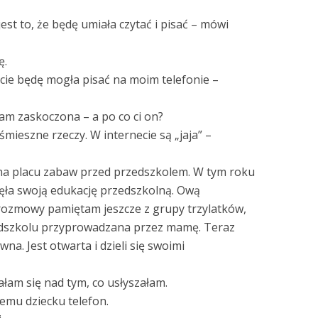
jest to, że będę umiała czytać i pisać – mówi
ę.
cie będę mogła pisać na moim telefonie –
tam zaskoczona – a po co ci on?
 śmieszne rzeczy. W internecie są „jaja” –
a placu zabaw przed przedszkolem. W tym roku
ęła swoją edukację przedszkolną. Ową
rozmowy pamiętam jeszcze z grupy trzylatków,
edszkolu przyprowadzana przez mamę. Teraz
na. Jest otwarta i dzieli się swoimi
am się nad tym, co usłyszałam.
iemu dziecku telefon.