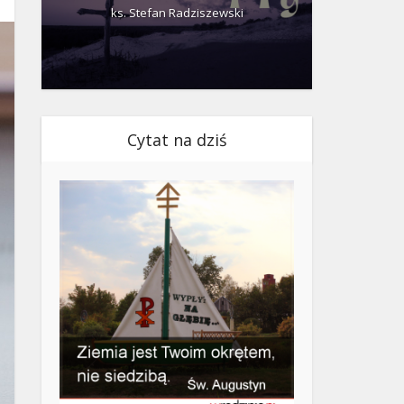
ks. Stefan Radziszewski
ks.
Cytat na dziś