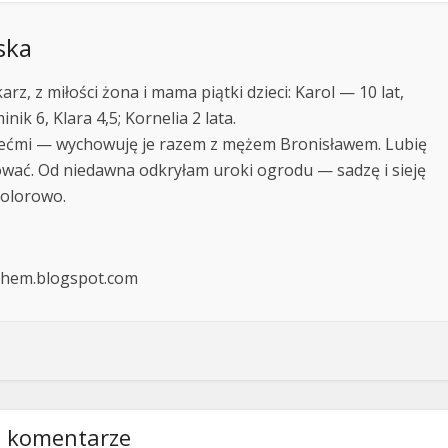
ska
rz, z miłości żona i mama piątki dzieci: Karol — 10 lat,
ik 6, Klara 4,5; Kornelia 2 lata.
iećmi — wychowuję je razem z mężem Bronisławem. Lubię
fować. Od niedawna odkryłam uroki ogrodu — sadzę i sieję
kolorowo.
chem.blogspot.com
 komentarze