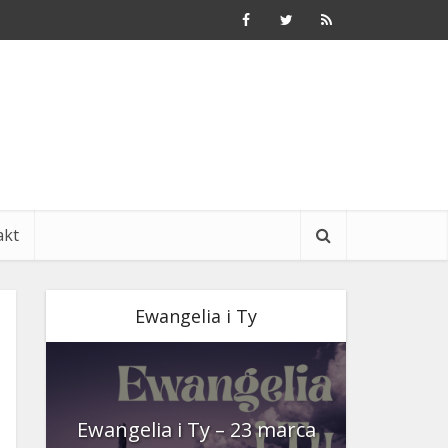
akt
Ewangelia i Ty
nia
Ewangelia i Ty – 23 marca
Ewangeli