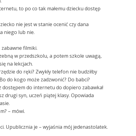
.
nternetu, to po co tak małemu dziecku dostęp
ziecko nie jest w stanie ocenić czy dana
 niego lub nie.
zabawne filmiki.
rzebną w przedszkolu, a potem szkole uwagą,
ię na lekcjach.
rzędzie do ręki? Zwykły telefon nie budziłby
. Bo do kogo może zadzwonić? Do babci?
 z dostępem do internetu do dopiero zabawka!
sz drugi syn, uczeń piątej klasy. Opowiada
asie.
em? – mówi.
ieci. Upublicznia je – wyjaśnia mój jedenastolatek.