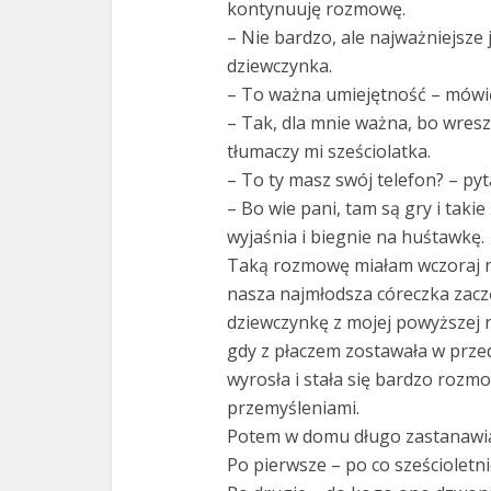
kontynuuję rozmowę.
– Nie bardzo, ale najważniejsze 
dziewczynka.
– To ważna umiejętność – mówi
– Tak, dla mnie ważna, bo wresz
tłumaczy mi sześciolatka.
– To ty masz swój telefon? – py
– Bo wie pani, tam są gry i takie
wyjaśnia i biegnie na huśtawkę.
Taką rozmowę miałam wczoraj n
nasza najmłodsza córeczka zacz
dziewczynkę z mojej powyższej 
gdy z płaczem zostawała w prz
wyrosła i stała się bardzo rozmow
przemyśleniami.
Potem w domu długo zastanawiał
Po pierwsze – po co sześcioletn