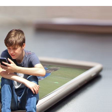
Stefan Radziszewski
ks. Stefan Radziszewski