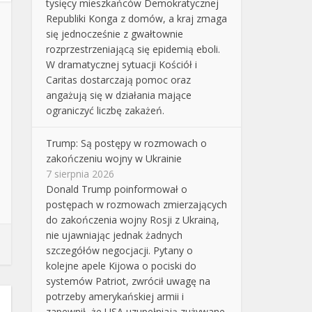
tysięcy mieszkańców Demokratycznej
Republiki Konga z domów, a kraj zmaga
się jednocześnie z gwałtownie
rozprzestrzeniającą się epidemią eboli.
W dramatycznej sytuacji Kościół i
Caritas dostarczają pomoc oraz
angażują się w działania mające
ograniczyć liczbę zakażeń.
Trump: Są postępy w rozmowach o
zakończeniu wojny w Ukrainie
7 sierpnia 2026
Donald Trump poinformował o
postępach w rozmowach zmierzających
do zakończenia wojny Rosji z Ukrainą,
nie ujawniając jednak żadnych
szczegółów negocjacji. Pytany o
kolejne apele Kijowa o pociski do
systemów Patriot, zwrócił uwagę na
potrzeby amerykańskiej armii i
zapewnił, że USA uzupełniają zużywane