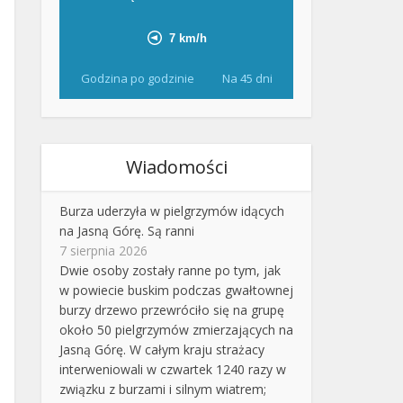
Godzina po godzinie
Na 45 dni
Wiadomości
Burza uderzyła w pielgrzymów idących
na Jasną Górę. Są ranni
7 sierpnia 2026
Dwie osoby zostały ranne po tym, jak
w powiecie buskim podczas gwałtownej
burzy drzewo przewróciło się na grupę
około 50 pielgrzymów zmierzających na
Jasną Górę. W całym kraju strażacy
interweniowali w czwartek 1240 razy w
związku z burzami i silnym wiatrem;