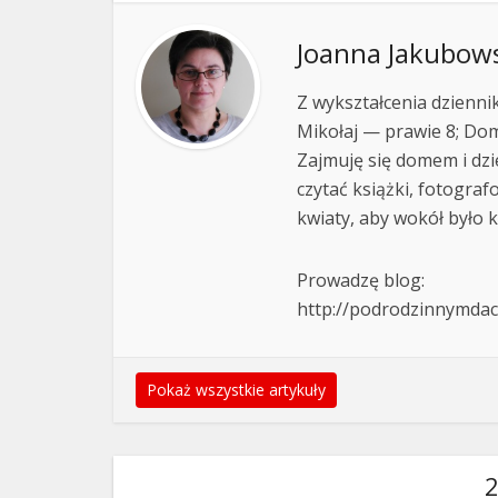
Joanna Jakubow
Z wykształcenia dziennika
Mikołaj — prawie 8; Domin
Zajmuję się domem i dz
czytać książki, fotogra
kwiaty, aby wokół było 
Prowadzę blog:
http://podrodzinnymda
Pokaż wszystkie artykuły
2