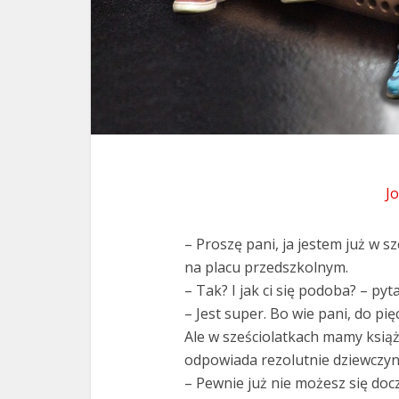
J
– Proszę pani, ja jestem już w 
na placu przedszkolnym.
– Tak? I jak ci się podoba? – pyt
– Jest super. Bo wie pani, do pię
Ale w sześciolatkach mamy książe
odpowiada rezolutnie dziewczyn
– Pewnie już nie możesz się docz