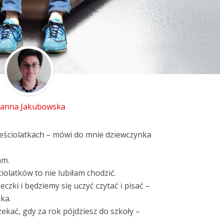
oanna Jakubowska
sześciolatkach – mówi do mnie dziewczynka
am.
ciolatków to nie lubiłam chodzić.
czki i będziemy się uczyć czytać i pisać –
ka.
ekać, gdy za rok pójdziesz do szkoły –