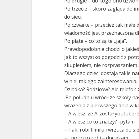
Po drugie – do kogo ono dzwoni
Po trzecie – skoro zagląda do i
do sieci.
Po czwarte – przecież tak małe d
wiadomość jest przeznaczona dla
Po piąte – co to są te „jaja”.
Prawdopodobnie chodzi o jakieś 
Jak to wszystko pogodzić z pot
skupieniem, nie rozpraszaniem s
Dlaczego dzieci dostają takie na
w niej takiego zainteresowania
Dziadka? Rodziców? Ale telefon
Po południu wrócił ze szkoły na
wrażenia z pierwszego dnia w kl
– A wiesz, że A. został youtuber
– A wiesz co to znaczy? -pytam.
– Tak, robi filmiki i wrzuca do s
– I po co to robi – dociekam.