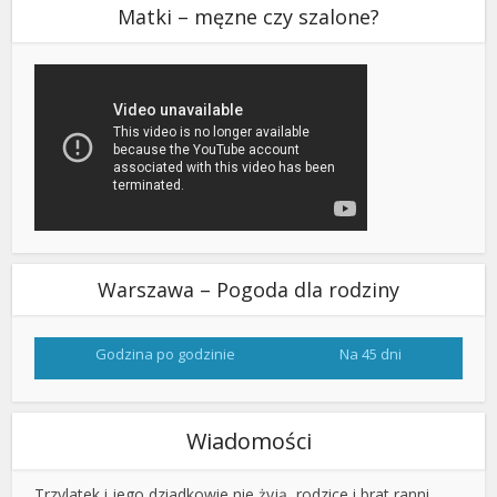
Matki – męzne czy szalone?
Warszawa – Pogoda dla rodziny
Godzina po godzinie
Na 45 dni
Wiadomości
Trzylatek i jego dziadkowie nie żyją, rodzice i brat ranni.