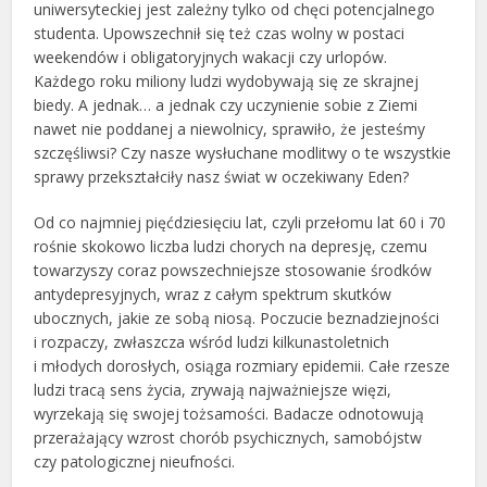
uniwersyteckiej jest zależny tylko od chęci potencjalnego
studenta. Upowszechnił się też czas wolny w postaci
weekendów i obligatoryjnych wakacji czy urlopów.
Każdego roku miliony ludzi wydobywają się ze skrajnej
biedy. A jednak… a jednak czy uczynienie sobie z Ziemi
nawet nie poddanej a niewolnicy, sprawiło, że jesteśmy
szczęśliwsi? Czy nasze wysłuchane modlitwy o te wszystkie
sprawy przekształciły nasz świat w oczekiwany Eden?
Od co najmniej pięćdziesięciu lat, czyli przełomu lat 60 i 70
rośnie skokowo liczba ludzi chorych na depresję, czemu
towarzyszy coraz powszechniejsze stosowanie środków
antydepresyjnych, wraz z całym spektrum skutków
ubocznych, jakie ze sobą niosą. Poczucie beznadziejności
i rozpaczy, zwłaszcza wśród ludzi kilkunastoletnich
i młodych dorosłych, osiąga rozmiary epidemii. Całe rzesze
ludzi tracą sens życia, zrywają najważniejsze więzi,
wyrzekają się swojej tożsamości. Badacze odnotowują
przerażający wzrost chorób psychicznych, samobójstw
czy patologicznej nieufności.