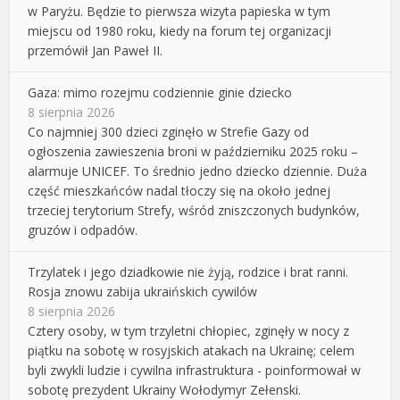
w Paryżu. Będzie to pierwsza wizyta papieska w tym
miejscu od 1980 roku, kiedy na forum tej organizacji
przemówił Jan Paweł II.
Gaza: mimo rozejmu codziennie ginie dziecko
8 sierpnia 2026
Co najmniej 300 dzieci zginęło w Strefie Gazy od
ogłoszenia zawieszenia broni w październiku 2025 roku –
alarmuje UNICEF. To średnio jedno dziecko dziennie. Duża
część mieszkańców nadal tłoczy się na około jednej
trzeciej terytorium Strefy, wśród zniszczonych budynków,
gruzów i odpadów.
Trzylatek i jego dziadkowie nie żyją, rodzice i brat ranni.
Rosja znowu zabija ukraińskich cywilów
8 sierpnia 2026
Cztery osoby, w tym trzyletni chłopiec, zginęły w nocy z
piątku na sobotę w rosyjskich atakach na Ukrainę; celem
byli zwykli ludzie i cywilna infrastruktura - poinformował w
sobotę prezydent Ukrainy Wołodymyr Zełenski.