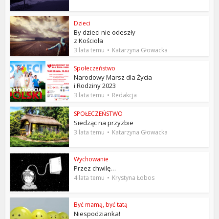
Dzieci
By dzieci nie odeszły
z Kościoła
3 lata temu
Katarzyna Głowacka
Społeczeństwo
Narodowy Marsz dla Życia
i Rodziny 2023
3 lata temu
Redakcja
SPOŁECZEŃSTWO
Siedząc na przyzbie
3 lata temu
Katarzyna Głowacka
Wychowanie
Przez chwilę…
4 lata temu
Krystyna Łobos
Być mamą, być tatą
Niespodzianka!