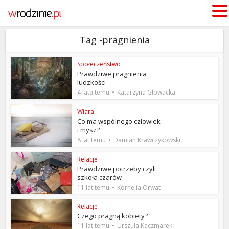
Tag -pragnienia
Społeczeństwo
Prawdziwe pragnienia
ludzkości
4 lata temu
Katarzyna Głowacka
Wiara
Co ma wspólnego człowiek
i mysz?
8 lat temu
Damian Krawczykowski
Relacje
Prawdziwe potrzeby czyli
szkoła czarów
11 lat temu
Kornelia Orwat
Relacje
Czego pragną kobiety?
11 lat temu
Urszula Kaczmarek