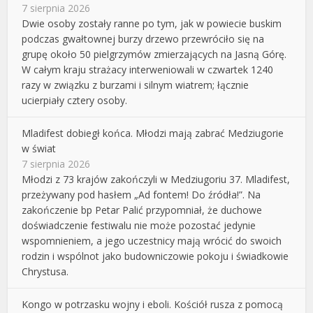
7 sierpnia 2026
Dwie osoby zostały ranne po tym, jak w powiecie buskim
podczas gwałtownej burzy drzewo przewróciło się na
grupę około 50 pielgrzymów zmierzających na Jasną Górę.
W całym kraju strażacy interweniowali w czwartek 1240
razy w związku z burzami i silnym wiatrem; łącznie
ucierpiały cztery osoby.
Mladifest dobiegł końca. Młodzi mają zabrać Medziugorie
w świat
7 sierpnia 2026
Młodzi z 73 krajów zakończyli w Medziugoriu 37. Mladifest,
przeżywany pod hasłem „Ad fontem! Do źródła!”. Na
zakończenie bp Petar Palić przypomniał, że duchowe
doświadczenie festiwalu nie może pozostać jedynie
wspomnieniem, a jego uczestnicy mają wrócić do swoich
rodzin i wspólnot jako budowniczowie pokoju i świadkowie
Chrystusa.
Kongo w potrzasku wojny i eboli. Kościół rusza z pomocą