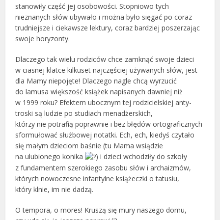
stanowiły część jej osobowości. Stopniowo tych
nieznanych słów ubywało i można było sięgać po coraz
trudniejsze i ciekawsze lektury, coraz bardziej poszerzając
swoje horyzonty.
Dlaczego tak wielu rodziców chce zamknąć swoje dzieci
w ciasnej klatce kilkuset najczęściej używanych słów, jest
dla Mamy niepojęte! Dlaczego nagle chcą wyrzucić
do lamusa większość książek napisanych dawniej niż
w 1999 roku? Efektem ubocznym tej rodzicielskiej anty-
troski są ludzie po studiach menadżerskich,
którzy nie potrafią poprawnie i bez błędów ortograficznych
sformułować służbowej notatki. Ech, ech, kiedyś czytało
się małym dzieciom baśnie (tu Mama wsiądzie
na ulubionego konika
) i dzieci wchodziły do szkoły
z fundamentem szerokiego zasobu słów i archaizmów,
których nowoczesne infantylne książeczki o tatusiu,
który klnie, im nie dadzą.
O tempora, o mores! Kruszą się mury naszego domu,