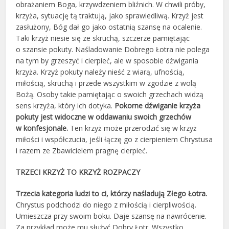
obrażaniem Boga, krzywdzeniem bliźnich. W chwili próby,
krzyża, sytuację tą traktują, jako sprawiedliwą. Krzyż jest
zasłużony, Bóg dał go jako ostatnią szansę na ocalenie.
Taki krzyż niesie się ze skruchą, szczerze pamiętając
o szansie pokuty. Naśladowanie Dobrego Łotra nie polega
na tym by grzeszyć i cierpieć, ale w sposobie dźwigania
krzyża. Krzyż pokuty należy nieść z wiarą, ufnością,
miłością, skruchą i przede wszystkim w zgodzie z wolą
Bożą. Osoby takie pamiętając o swoich grzechach widzą
sens krzyża, który ich dotyka.
Pokorne dźwiganie krzyża
pokuty jest widoczne w oddawaniu swoich grzechów
w konfesjonale.
Ten krzyż może przerodzić się w krzyż
miłości i współczucia, jeśli łączę go z cierpieniem Chrystusa
i razem ze Zbawicielem pragnę cierpieć.
TRZECI KRZYŻ TO KRZYŻ ROZPACZY
Trzecia kategoria ludzi to ci, którzy naśladują Złego Łotra.
Chrystus podchodzi do niego z miłością i cierpliwością.
Umieszcza przy swoim boku. Daje szansę na nawrócenie.
Za przykład może mu służyć Dobry Łotr. Wszystko