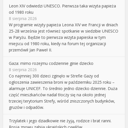
Leon XIV odwiedzi UNESCO. Pierwsza taka wizyta papieża
od 1980 roku
8 sierpnia 2026
W programie wizyty papieża Leona XIV we Francji w dniach
25-28 września jest również spotkanie w siedzibie UNESCO
w Paryżu. Będzie to pierwsza wizyta papieska w tym
miejscu od 1980 roku, kiedy na forum tej organizacji
przemówił Jan Paweł II.
Gaza: mimo rozejmu codziennie ginie dziecko
8 sierpnia 2026
Co najmniej 300 dzieci zginęło w Strefie Gazy od
ogłoszenia zawieszenia broni w październiku 2025 roku –
alarmuje UNICEF. To średnio jedno dziecko dziennie. Duża
część mieszkańców nadal tłoczy się na około jednej
trzeciej terytorium Strefy, wśród zniszczonych budynków,
gruzów i odpadów.
Trzylatek i jego dziadkowie nie żyją, rodzice i brat ranni.
Rosja znowu zabija ukraińskich cywilów