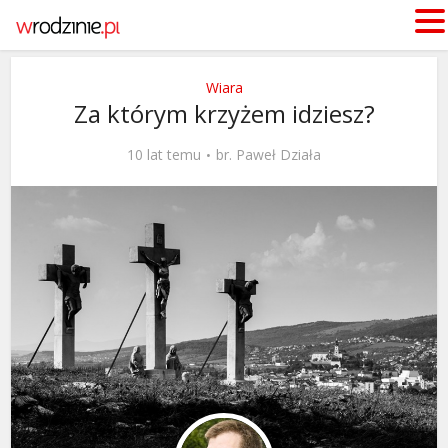
Wiara
Za którym krzyżem idziesz?
10 lat temu
br. Paweł Działa