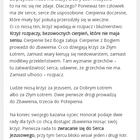
to na nic się nie zdaje. Dlaczego? Ponieważ ten człowiek
ma złe serce, serce źle usposobione. Cierpienia doczesne,
które miały być pokutą przerodziły się w wieczne.
Ci co niosą ten, krzyż wpadają w rozpacz i bluźnierstwo.
Krzyż rozpaczy, bezowocnych cierpień, które nie maja
sensu.
Cierpienie bez Boga zabija. Cierpienie z Bogiem
prowadzi do zbawienia. Ci co dźwigają krzyż za Złym
Łotrem, zamiast wiary kierują się niedowiarstem, zamiast
modlitwy przekleństwem. Tam wyznanie grzechów –
tu zatwardziałość serca, udawnie, że grzechów nie ma.
Zamiast ufności – rozpacz.
Ludzie niosą krzyż za Jezusem, za Dobrym Łotrem
albo za Złym Łotrem. Dwie pierwsze drogi prowadzą
do Zbawienia, trzecia do Potepienia.
Na koniec swojego kazania ojciec Honorat podaje dwie
rady dla tych co chcą dostąpić zbawienia niosąc swój
krzyż. Pierwsza rada to
zwracanie się do Serca
Jezusowego
, przy tym Sercu blisko wisiał jeden i drugi łotr.