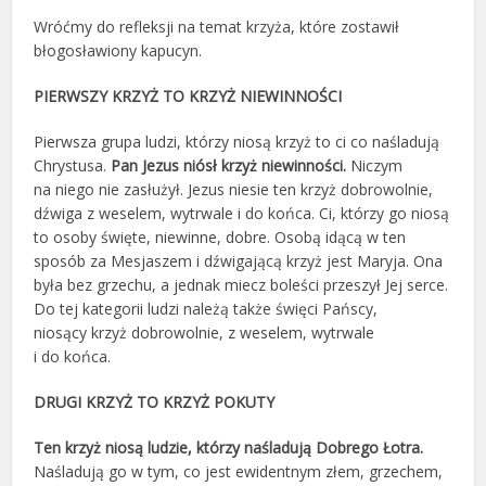
Wróćmy do refleksji na temat krzyża, które zostawił
błogosławiony kapucyn.
PIERWSZY KRZYŻ TO KRZYŻ NIEWINNOŚCI
Pierwsza grupa ludzi, którzy niosą krzyż to ci co naśladują
Chrystusa.
Pan Jezus niósł krzyż niewinności.
Niczym
na niego nie zasłużył. Jezus niesie ten krzyż dobrowolnie,
dźwiga z weselem, wytrwale i do końca. Ci, którzy go niosą
to osoby święte, niewinne, dobre. Osobą idącą w ten
sposób za Mesjaszem i dźwigającą krzyż jest Maryja. Ona
była bez grzechu, a jednak miecz boleści przeszył Jej serce.
Do tej kategorii ludzi należą także święci Pańscy,
niosący krzyż dobrowolnie, z weselem, wytrwale
i do końca.
DRUGI KRZYŻ TO KRZYŻ POKUTY
Ten krzyż niosą ludzie, którzy naśladują Dobrego Łotra.
Naśladują go w tym, co jest ewidentnym złem, grzechem,