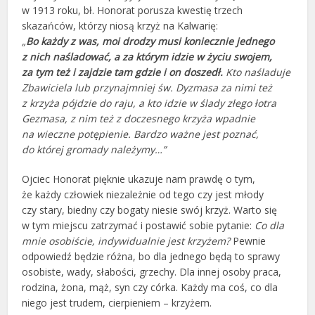
w 1913 roku, bł. Honorat porusza kwestię trzech
skazańców, którzy niosą krzyż na Kalwarię:
„
Bo każdy z was, moi drodzy musi koniecznie jednego
z nich naśladować, a za którym idzie w życiu swojem,
za tym też i zajdzie tam gdzie i on doszedł.
Kto naśladuje
Zbawiciela lub przynajmniej św. Dyzmasa za nimi też
z krzyża pójdzie do raju, a kto idzie w ślady złego łotra
Gezmasa, z nim też z doczesnego krzyża wpadnie
na wieczne potępienie. Bardzo ważne jest poznać,
do której gromady należymy…”
Ojciec Honorat pięknie ukazuje nam prawdę o tym,
że każdy człowiek niezależnie od tego czy jest młody
czy stary, biedny czy bogaty niesie swój krzyż. Warto się
w tym miejscu zatrzymać i postawić sobie pytanie:
Co dla
mnie osobiście, indywidualnie jest krzyżem?
Pewnie
odpowiedź będzie różna, bo dla jednego będą to sprawy
osobiste, wady, słabości, grzechy. Dla innej osoby praca,
rodzina, żona, mąż, syn czy córka. Każdy ma coś, co dla
niego jest trudem, cierpieniem – krzyżem.