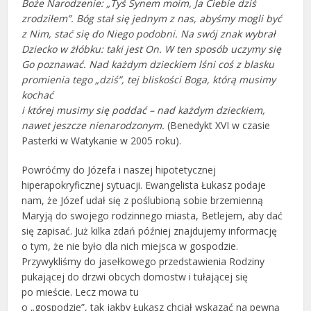
Boże Narodzenie: „Tyś Synem moim, Ja Ciebie dziś
zrodziłem”. Bóg stał się jednym z nas, abyśmy mogli być
z Nim, stać się do Niego podobni. Na swój znak wybrał
Dziecko w żłóbku: taki jest On. W ten sposób uczymy się
Go poznawać. Nad każdym dzieckiem lśni coś z blasku
promienia tego „dziś”, tej bliskości Boga, którą musimy
kochać
i której musimy się poddać – nad każdym dzieckiem,
nawet jeszcze nienarodzonym.
(Benedykt XVI w czasie
Pasterki w Watykanie w 2005 roku).
Powróćmy do Józefa i naszej hipotetycznej
hiperapokryficznej sytuacji. Ewangelista Łukasz podaje
nam, że Józef udał się z poślubioną sobie brzemienną
Maryją do swojego rodzinnego miasta, Betlejem, aby dać
się zapisać. Już kilka zdań później znajdujemy informację
o tym, że nie było dla nich miejsca w gospodzie.
Przywykliśmy do jasełkowego przedstawienia Rodziny
pukającej do drzwi obcych domostw i tułającej się
po mieście. Lecz mowa tu
o „gospodzie”, tak jakby Łukasz chciał wskazać na pewną