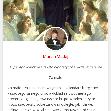
Marcin Madej
Hiperapokryficzna i czysto hipotetyczna wizja Wcielenia
Za mało.
Za mało czasu dał nam w tym roku kalendarz liturgiczny,
każąc tego samego dnia, a dokładnie dwudziestego
czwartego grudnia, dwa tysiące lat po Wcieleniu czytać
i rozważać teksty sobie zarówno odległe, jak i bliskie.
Jeśliby udać się w Wigilię na wieczorną Mszę niedzielną,