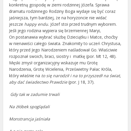
konkretną gospodę w ziemi rodzinnej Józefa. Sprawa
dramatu rodzinnego Rodziny Boga wydaje się być coraz
jaśniejsza, tym bardziej, że na horyzoncie nie widać
jeszcze
happy endu.
Józef stoi przed trudnym wyborem.
Jeśli jego rodzina wypiera się brzemiennej Maryi,
On postanawia wybrać służbę Dzieciątku i Matce, choćby
w nienawiści całego świata. Znakomity to uczeń Chrystusa,
który przed Jego Narodzeniem naśladował Go. Właściwie
rozpoznał swoich, braci, siostry i matkę (por. Mt 12, 48).
Męski zmysł organizacyjny wskazuje mu Grotę
Narodzenia, Grotę Wcielenia, Prześwietny Pałac Króla,
który właśnie na
to się narodził i na to przyszedł na świat,
aby dać świadectwo Prawdzie
(por. J 18, 37).
Gdy tak w zadumie trwali
Na żłóbek spoglądali
Monstrancja jaśniała