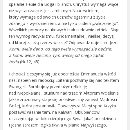
spalanie siebie dla Boga i bliźnich. Chrystus wymaga więcej
niż wystarczające. Jest ambitnym Nauczycielem,
który wymaga od swoich uczniów egzaminu z życia,
zdanego z wyróżnieniem, a nie tylko cudem „zaliczonego”.
Wszelkich pomocy naukowych i tak cudownie udziela. Skąd
ten wymóg radykalizmu, fundamentalnej, wielkiej decyzji,
od której zależą rzeczy wielkie? Odpowiedź daje sam Jezus:
Komu wiele dano, od tego wiele wymagać się będzie;
a komu wiele zlecono, tym więcej od niego żądać
będą
(Łk 12, 48).
I chociaż cieszymy się już obecnością Emmanuela wśród
nas, napełnieni radością Epifanii pochylmy się nad tekstem
Ewangelii. Spróbujmy przedłużyć refleksję
nad Niepokalaną, studium nad trzecim Aktorem Wcielenia.
Jakże zrozumiały staje się przedwieczny zamysł Mądrości
Bożej, która postanowiła Towarzysza Maryi spod Krzyża
postawić właśnie tam, na Kalwarii, Oblubieńcowi
oszczędzając widoku cierpiącego Syna. Jakaś przedziwna
i jasna zarazem logika tkwiła w planie Najwyższego,