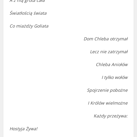
A z nią grota cała
Światłością świata
Co miażdży Goliata
Dom Chleba otrzymał
Lecz nie zatrzymał
Chleba Aniołów
I tylko wołów
Spojrzenie pobożne
I Królów wielmożne
Każdy przeżywa:
Hostyja Żywa!