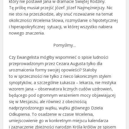
który nie postawił Jana w dramacie Świętej Rodziny.
Tę próbę musiał przejść Józef. Józef Najmężniejszy. Nic
nie stoi na przeszkodzie, aby snuć rozważanie na temat
okoliczności Wcielenia Słowa, rozmyślanie o hipotetycznej
i hiperapokryficznej sytuacji, w której wszystko nabiera
nowego znaczenia.
Pomyślmy…
Czy Ewangelista mógłby wspomnieć o spisie ludności
przeprowadzonym przez Cezara Augusta tylko dla
urozmaicenia formy swojej opowieści? Stałoby
to w sprzeczności nie tylko z nieco lakonicznym stylem
synoptyków, a szczególnie Łukasza – lekarza, nie mistyka
wzorem Jana – obserwatora licznych cudów uzdrowień,
będącego pod ogromnym wrażeniem mocy objawiającej
się w Mesjaszu, ale również z obecnością
nadprzyrodzonego wątku, wątku głównego Dzieła
Odkupienia. To osadzenie w czasie Wcielenia,
umiejscowienie go w konkretnym miejscu kalendarza
i zaznaczenie zbieżności narodzin Króla królów ze spisem