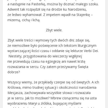
a następnie na Pasterkę, można by doznać małego szoku.
Adwent tak rozpędził się na drodze ku Narodzeniu,
że ledwo wyhamował. Z impetem wpadł na Stajenkę –
mizerną, cichą i lichą.
Zbyt wiele.
Zbyt wiele treści i wymowy tych dwóch dni; zdaje się,
że niemożliwe było poświęcenie ich tekstom liturgicznym
wystarczającej ilości czasu i oddanie się lekturze Verbi Dei.
Niestety, przygotowania do wieczerzy wigilijnej
nie przewidują czasu na egzegezę ani nawet krztę
rozważania w sercu. Czy zatem przeżywamy Święta
dobrze?
Wszyscy wiemy, że przykłady czerpie się od świętych. A ich
Królowa, mimo trudnej sytuacji i okoliczności narodzenia
Mesjasza, zachowywała wszystkie słowa i rozważała
je w sercu. Jak to możliwe? Wbrew cisnącemu się na usta
wyobrażeniu Maryi u żłóbka, bujającej myślami