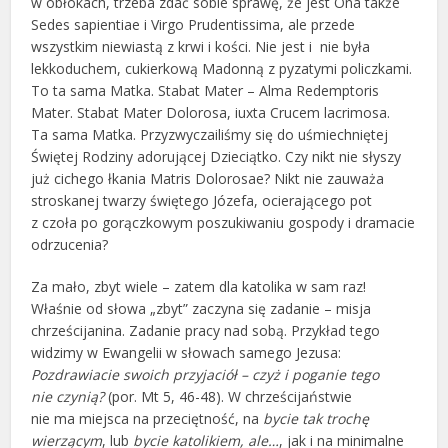
w obłokach, trzeba zdać sobie sprawę, że jest Ona także
Sedes sapientiae i Virgo Prudentissima, ale przede
wszystkim niewiastą z krwi i kości. Nie jest i nie była
lekkoduchem, cukierkową Madonną z pyzatymi policzkami.
To ta sama Matka. Stabat Mater – Alma Redemptoris
Mater. Stabat Mater Dolorosa, iuxta Crucem lacrimosa.
Ta sama Matka. Przyzwyczailiśmy się do uśmiechniętej
Świętej Rodziny adorującej Dzieciątko. Czy nikt nie słyszy
już cichego łkania Matris Dolorosae? Nikt nie zauważa
stroskanej twarzy świętego Józefa, ocierającego pot
z czoła po gorączkowym poszukiwaniu gospody i dramacie
odrzucenia?
Za mało, zbyt wiele – zatem dla katolika w sam raz!
Właśnie od słowa „zbyt” zaczyna się zadanie – misja
chrześcijanina. Zadanie pracy nad sobą. Przykład tego
widzimy w Ewangelii w słowach samego Jezusa:
Pozdrawiacie swoich przyjaciół – czyż i poganie tego
nie czynią?
(por. Mt 5, 46-48). W chrześcijaństwie
nie ma miejsca na przeciętność, na
bycie
tak trochę
wierzącym
, lub
bycie katolikiem, ale…
, jak i na minimalne