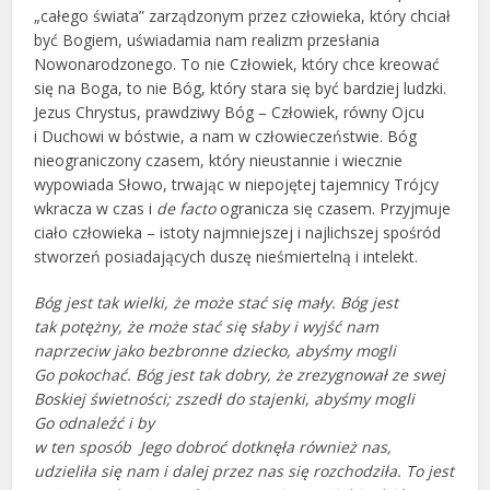
„całego świata” zarządzonym przez człowieka, który chciał
być Bogiem, uświadamia nam realizm przesłania
Nowonarodzonego. To nie Człowiek, który chce kreować
się na Boga, to nie Bóg, który stara się być bardziej ludzki.
Jezus Chrystus, prawdziwy Bóg – Człowiek, równy Ojcu
i Duchowi w bóstwie, a nam w człowieczeństwie. Bóg
nieograniczony czasem, który nieustannie i wiecznie
wypowiada Słowo, trwając w niepojętej tajemnicy Trójcy
wkracza w czas i
de facto
ogranicza się czasem. Przyjmuje
ciało człowieka – istoty najmniejszej i najlichszej spośród
stworzeń posiadających duszę nieśmiertelną i intelekt.
Bóg jest tak wielki, że może stać się mały. Bóg jest
tak potężny, że może stać się słaby i wyjść nam
naprzeciw jako bezbronne dziecko, abyśmy mogli
Go pokochać. Bóg jest tak dobry, że zrezygnował ze swej
Boskiej świetności; zszedł do stajenki, abyśmy mogli
Go odnaleźć i by
w ten sposób Jego dobroć dotknęła również nas,
udzieliła się nam i dalej przez nas się rozchodziła. To jest