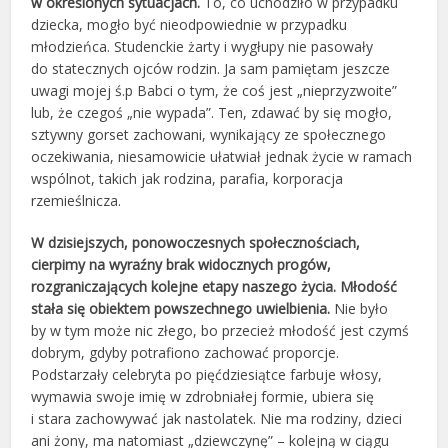
w określonych sytuacjach.
To, co uchodziło w przypadku
dziecka, mogło być nieodpowiednie w przypadku
młodzieńca. Studenckie żarty i wygłupy nie pasowały
do statecznych ojców rodzin. Ja sam pamiętam jeszcze
uwagi mojej ś.p Babci o tym, że coś jest „nieprzyzwoite”
lub, że czegoś „nie wypada”. Ten, zdawać by się mogło,
sztywny gorset zachowani, wynikający ze społecznego
oczekiwania, niesamowicie ułatwiał jednak życie w ramach
wspólnot, takich jak rodzina, parafia, korporacja
rzemieślnicza.
W dzisiejszych, ponowoczesnych społecznościach,
cierpimy na wyraźny brak widocznych progów,
rozgraniczających kolejne etapy naszego życia. Młodość
stała się obiektem powszechnego uwielbienia.
Nie było
by w tym może nic złego, bo przecież młodość jest czymś
dobrym, gdyby potrafiono zachować proporcje.
Podstarzały celebryta po pięćdziesiątce farbuje włosy,
wymawia swoje imię w zdrobniałej formie, ubiera się
i stara zachowywać jak nastolatek. Nie ma rodziny, dzieci
ani żony, ma natomiast „dziewczynę” – kolejną w ciągu