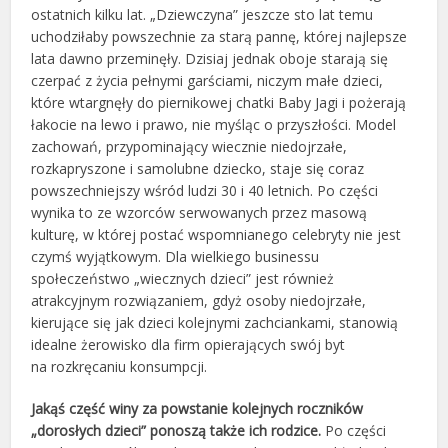
ostatnich kilku lat. „Dziewczyna” jeszcze sto lat temu
uchodziłaby powszechnie za starą pannę, której najlepsze
lata dawno przeminęły. Dzisiaj jednak oboje starają się
czerpać z życia pełnymi garściami, niczym małe dzieci,
które wtargnęły do piernikowej chatki Baby Jagi i pożerają
łakocie na lewo i prawo, nie myśląc o przyszłości. Model
zachowań, przypominający wiecznie niedojrzałe,
rozkapryszone i samolubne dziecko, staje się coraz
powszechniejszy wśród ludzi 30 i 40 letnich. Po części
wynika to ze wzorców serwowanych przez masową
kulturę, w której postać wspomnianego celebryty nie jest
czymś wyjątkowym. Dla wielkiego businessu
społeczeństwo „wiecznych dzieci” jest również
atrakcyjnym rozwiązaniem, gdyż osoby niedojrzałe,
kierujące się jak dzieci kolejnymi zachciankami, stanowią
idealne żerowisko dla firm opierających swój byt
na rozkręcaniu konsumpcji.
Jakąś część winy za powstanie kolejnych roczników
„dorosłych dzieci” ponoszą także ich rodzice.
Po części