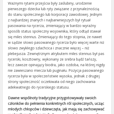
Ważnymi rytami przejścia były zaślubiny, urodzenie
pierwszego dziecka lub ryty związane z przynależnością
do stanu społecznego lub korporacji zawodowej. Jednym
z najbardziej znanych i najbarwniejszych był rytuał
pasowania na rycerza, zmieniający w bardzo wyraźny
sposób status społeczny wojownika, który odtąd stawał
się miles stennus. Zmieniający do tego stopnia, że nawet
w sądzie słowo pasowanego rycerza było więcej warte niż
słowo zwykłego szlachcica i znacznie więcej – niż
plebejusza. Zewnętrznym atrybutem miles stennus był pas
rycerski, kosztowny, wykonany ze srebra bądź tańszy,
lecz zawsze opinający biodra, jako ozdoba, na której nigdy
nie zawieszano miecza lub puginału. Pozycja pasowanego
rycerza była w społeczeństwie wysoka, jednak z drugiej
strony społeczność oczekiwała od niego zachowania
adekwatnego do rycerskiego statusu.
Dawne wspólnoty tradycyjne przygotowywały swoich
członków do pełnienia konkretnych ról społecznych, ucząc
młodych chłopców i dziewczęta, jak mają się zachowywać