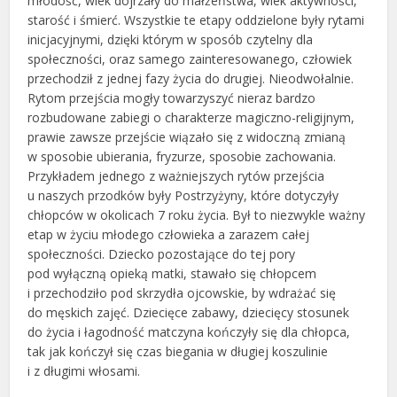
młodość, wiek dojrzały do małżeństwa, wiek aktywności,
starość i śmierć. Wszystkie te etapy oddzielone były rytami
inicjacyjnymi, dzięki którym w sposób czytelny dla
społeczności, oraz samego zainteresowanego, człowiek
przechodził z jednej fazy życia do drugiej. Nieodwołalnie.
Rytom przejścia mogły towarzyszyć nieraz bardzo
rozbudowane zabiegi o charakterze magiczno-religijnym,
prawie zawsze przejście wiązało się z widoczną zmianą
w sposobie ubierania, fryzurze, sposobie zachowania.
Przykładem jednego z ważniejszych rytów przejścia
u naszych przodków były Postrzyżyny, które dotyczyły
chłopców w okolicach 7 roku życia. Był to niezwykle ważny
etap w życiu młodego człowieka a zarazem całej
społeczności. Dziecko pozostające do tej pory
pod wyłączną opieką matki, stawało się chłopcem
i przechodziło pod skrzydła ojcowskie, by wdrażać się
do męskich zajęć. Dziecięce zabawy, dziecięcy stosunek
do życia i łagodność matczyna kończyły się dla chłopca,
tak jak kończył się czas biegania w długiej koszulinie
i z długimi włosami.