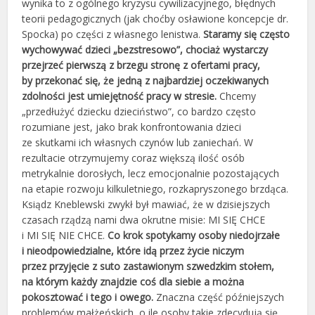
wynika to z ogólnego kryzysu cywilizacyjnego, błędnych
teorii pedagogicznych (jak choćby osławione koncepcje dr.
Spocka) po części z własnego lenistwa.
Staramy się często
wychowywać dzieci „bezstresowo”, chociaż wystarczy
przejrzeć pierwszą z brzegu stronę z ofertami pracy,
by przekonać się, że jedną z najbardziej oczekiwanych
zdolności jest umiejętność pracy w stresie.
Chcemy
„przedłużyć dziecku dzieciństwo”, co bardzo często
rozumiane jest, jako brak konfrontowania dzieci
ze skutkami ich własnych czynów lub zaniechań. W
rezultacie otrzymujemy coraz większą ilość osób
metrykalnie dorosłych, lecz emocjonalnie pozostających
na etapie rozwoju kilkuletniego, rozkapryszonego brzdąca.
Ksiądz Kneblewski zwykł był mawiać, że w dzisiejszych
czasach rządzą nami dwa okrutne misie: MI SIĘ CHCE
i MI SIĘ NIE CHCE.
Co krok spotykamy osoby niedojrzałe
i nieodpowiedzialne, które idą przez życie niczym
przez przyjęcie z suto zastawionym szwedzkim stołem,
na którym każdy znajdzie coś dla siebie a można
pokosztować i tego i owego.
Znaczna część późniejszych
problemów małżeńskich, o ile osoby takie zdecydują się