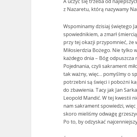
A uczyć się trzeba od najlepszy
z Nazaretu, którą nazywamy Na
Wspominamy dzisiaj świętego Ja
spowiednikiem, a zmarł śmierc
przy tej okazji przypomnieć, że 
Miłosierdzia Bożego. Nie tylko w
każdego dnia – Bóg odpuszcza 
Pojednania, czyli sakrament mił
tak ważny, więc… pomyślmy o spo
potrzebni są święci i pobożni k
do zbawienia. Tacy jak Jan Sarka
Leopold Mandić. W tej kwestii n
nam sakrament spowiedzi, więc 
skoro mieliśmy odwagę grzeszy
Po to, by odzyskać najcenniejszy 