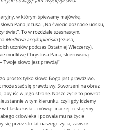
miejcie odwagę: Jam zwyciężył świat”.
 maryjny, w którym śpiewamy majówkę.
 słowa Pana Jezusa: „Na świecie doznacie ucisku,
ył świat”. To w rozdziale szesnastym.
ana
Modlitwa arcykapłańska
Jezusa,
oich uczniów podczas Ostatniej Wieczerzy),
iwie modlitwę Chrystusa Pana, skierowaną
 – Twoje słowo jest prawdą!”
zo proste: tylko słowo Boga jest prawdziwe,
k może stać się prawdziwy. Stworzeni na obraz
, aby iść w Jego stronę. Nasze życie to powrót
ieustannie w tym kierunku, czyli gdy idziemy
w blasku łaski – mówiąc inaczej: zostajemy
łabego człowieka i pozwala mu na życie
y się przez sto lat naszego życia, zawsze.