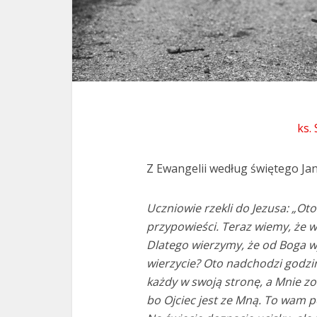
ks.
Z Ewangelii według świętego Jan
Uczniowie rzekli do Jezusa: „Ot
przypowieści. Teraz wiemy, że ws
Dlatego wierzymy, że od Boga wy
wierzycie? Oto nadchodzi godzin
każdy w swoją stronę, a Mnie zo
bo Ojciec jest ze Mną. To wam p