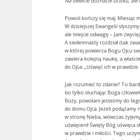
Na świecie doznacie ucisku, ale 
Powoli kończy się maj. Miesiąc
W dzisiejszej Ewangelii słyszymy
ale miejcie odwagę – Jam zwycięż
A siedemnasty rozdział (tak zw
w której powierza Bogu Ojcu sw
zawiera kolejną naukę, a właśc
do Ojca: „Uświęć ich w prawdzie
Jak rozumieć to zdanie? To bard
bo tylko słuchając Boga człowie
Boży, powołani jesteśmy do tego
do domu Ojca. Jeżeli podążamy n
w stronę Nieba, wówczas żyjemy 
uświęceni! Święty Bóg uświęca s
w prawdzie i miłości. Tego uczym