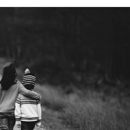
Stefan Radziszewski
ks. Stefan Radziszewski