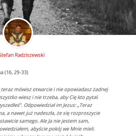
 Stefan Radziszewski
a (16, 29-33)
o teraz mówisz otwarcie i nie opowiadasz żadnej
zystko wiesz i nie trzeba, aby Cię kto pytał.
szedłeś”. Odpowiedział im Jezus: „Teraz
a, a nawet już nadeszła, że się rozproszycie
stawicie samego. Ale Ja nie jestem sam,
owiedziałem, abyście pokój we Mnie mieli.