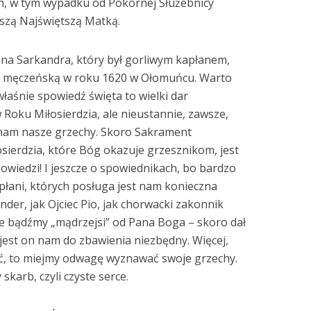
ch, w tym wypadku od Pokornej Służebnicy
szą Najświętszą Matką.
na Sarkandra, który był gorliwym kapłanem,
ią męczeńską w roku 1620 w Ołomuńcu. Warto
właśnie spowiedź święta to wielki dar
 Roku Miłosierdzia, ale nieustannie, zawsze,
nam nasze grzechy. Skoro Sakrament
osierdzia, które Bóg okazuje grzesznikom, jest
wiedzi! I jeszcze o spowiednikach, bo bardzo
apłani, których posługa jest nam konieczna
nder, jak Ojciec Pio, jak chorwacki zakonnik
ie bądźmy „mądrzejsi” od Pana Boga – skoro dał
jest on nam do zbawienia niezbędny. Więcej,
ć, to miejmy odwagę wyznawać swoje grzechy.
skarb, czyli czyste serce.