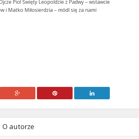
 Ojcze Pio! Święty Leopoldzie z Padwy – wstawcie
ów i Matko Miłosierdzia – módl się za nami
O autorze