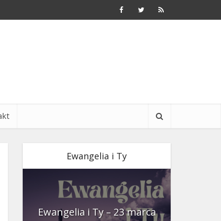
akt
Ewangelia i Ty
nia
Ewangelia i Ty – 23 marca
Ewangeli