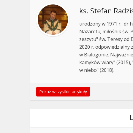
ks. Stefan Radzi
urodzony w 1971 r., dr h
Nazaretu; miłośnik św. B
zeszytu" św. Teresy od D
2020 r. odpowiedzialny 
w Białogonie. Najważnie
kamyków wiary" (2015), "
w niebo" (2018).
Pokaż wszystkie artykuły
L