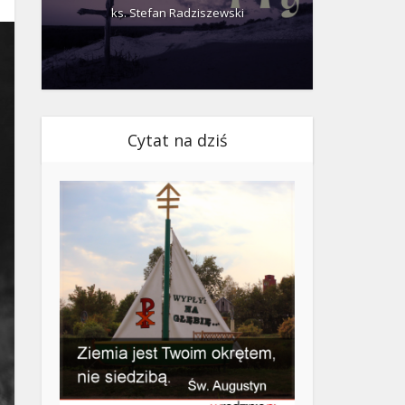
ks. Stefan Radziszewski
ks.
Cytat na dziś