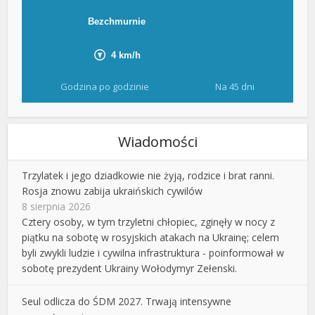
Godzina po godzinie
Na 45 dni
Wiadomości
Trzylatek i jego dziadkowie nie żyją, rodzice i brat ranni.
Rosja znowu zabija ukraińskich cywilów
8 sierpnia 2026
Cztery osoby, w tym trzyletni chłopiec, zginęły w nocy z
piątku na sobotę w rosyjskich atakach na Ukrainę; celem
byli zwykli ludzie i cywilna infrastruktura - poinformował w
sobotę prezydent Ukrainy Wołodymyr Zełenski.
Seul odlicza do ŚDM 2027. Trwają intensywne