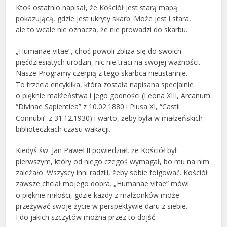
Ktoś ostatnio napisał, że Kościół jest starą mapą
pokazującą, gdzie jest ukryty skarb. Może jest i stara,
ale to wcale nie oznacza, że nie prowadzi do skarbu.
„Humanae vitae”, choć powoli zbliża się do swoich
pięćdziesiątych urodzin, nic nie traci na swojej ważności.
Nasze Programy czerpią z tego skarbca nieustannie.
To trzecia encyklika, która została napisana specjalnie
o pięknie małżeństwa i jego godności (Leona XIII, Arcanum
“Divinae Sapientiea” z 10.02.1880 i Piusa XI, “Castii
Connubii” z 31.12.1930) i warto, żeby była w małżeńskich
biblioteczkach czasu wakacji.
Kiedyś św. Jan Paweł II powiedział, że Kościół był
pierwszym, który od niego czegoś wymagał, bo mu na nim
zależało. Wszyscy inni radzili, żeby sobie folgować. Kościół
zawsze chciał mojego dobra. „Humanae vitae” mówi
o pięknie miłości, gdzie każdy z małżonków może
przeżywać swoje życie w perspektywie daru z siebie.
I do jakich szczytów można przez to dojść.