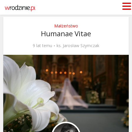
Małżeństwo
Humanae Vitae
9 lat temu
ks. Jarosław Szymczak