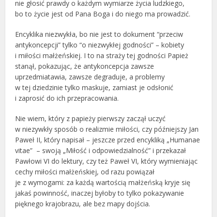
nie głosić prawdy o każdym wymiarze życia ludzkiego,
bo to życie jest od Pana Boga i do niego ma prowadzić.
Encyklika niezwykła, bo nie jest to dokument “przeciw
antykoncepcji” tylko “o niezwykłej godności” – kobiety
i miłości małżeńskiej. I to na straży tej godności Papież
stanął, pokazując, że antykoncepcja zawsze
uprzedmiatawia, zawsze degraduje, a problemy
w tej dziedzinie tylko maskuje, zamiast je odsłonić
i zaprosić do ich przepracowania.
Nie wiem, który z papieży pierwszy zaczął uczyć
w niezywkły sposób o realizmie miłości, czy późniejszy Jan
Paweł II, który napisał – jeszcze przed encykliką „Humanae
vitae” – swoją „Miłość i odpowiedzialność” i przekazał
Pawłowi VI do lektury, czy też Paweł VI, który wymieniając
cechy miłości małżeńskiej, od razu powiązał
je z wymogami: za każdą wartością małżeńską kryje się
jakaś powinność, inaczej byłoby to tylko pokazywanie
pięknego krajobrazu, ale bez mapy dojścia.