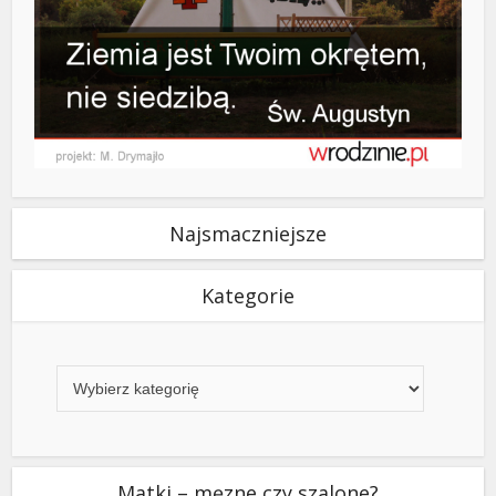
Najsmaczniejsze
Kategorie
Kategorie
Matki – męzne czy szalone?