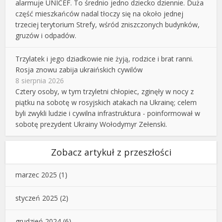
alarmuje UNICEF. To średnio jedno dziecko dziennie. Duża
część mieszkańców nadal tłoczy się na około jednej
trzeciej terytorium Strefy, wśród zniszczonych budynków,
gruzów i odpadów.
Trzylatek i jego dziadkowie nie żyją, rodzice i brat ranni.
Rosja znowu zabija ukraińskich cywilów
8 sierpnia 2026
Cztery osoby, w tym trzyletni chłopiec, zginęły w nocy z
piątku na sobotę w rosyjskich atakach na Ukrainę; celem
byli zwykli ludzie i cywilna infrastruktura - poinformował w
sobotę prezydent Ukrainy Wołodymyr Zełenski.
Zobacz artykuł z przeszłości
marzec 2025
(1)
styczeń 2025
(2)
grudzień 2024
(6)