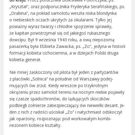
„Kryształ”, oraz podporucznika Fryderyka Serafińskiego, ps.
„Drabina”, na pokład samolotu we­szła niska blondynka
o niebieskich oczach ukrytych za okularami. Tylko jej
poważny wyraz twarzy i chłodne spoj­rzenie sprawiły,
że kapitan powstrzymał się od jakiegoś rubasznego
dowcipu. Był 9 września 1943 roku, a ową niepozorną
pasażerką była Elżbieta Zawacka, ps. „Zo”, jedyna w historii
formacji kobieta cichociemna, a w dziejach Polski druga
kobieta-generał.
Nie mniej zaskoczony od pilota był jeden z partyzantów
z placówki „Solnica” na południe od Warszawy podej­
mujących ów zrzut. Kiedy wreszcie po trzykrotnym
okrążeniu przez samolot terenu na nocnym niebie pojawiły
się czasze spadochronów, do lądujących skoczków
podbiegli żołnierze zabezpieczający ów niewielki desant. Je­
den z nich z radości uściskał „Zo” i natychmiast odskoczył
jak oparzony, rozpoznając pod workowatym kombi­
nezonem kobiece kształty.