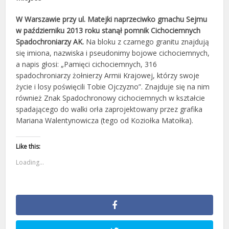
W Warszawie przy ul. Matejki naprzeciwko gmachu Sejmu
w październiku 2013 roku stanął pomnik Cicho­ciemnych
Spadochroniarzy AK.
Na bloku z czarnego granitu znajdują
się imiona, nazwiska i pseudonimy bojo­we cichociemnych,
a napis głosi: „Pamięci cichociemnych, 316
spadochroniarzy żołnierzy Armii Krajowej, któ­rzy swoje
życie i losy poświęcili Tobie Ojczyzno”. Znajduje się na nim
również Znak Spadochronowy cicho­ciemnych w kształcie
spadającego do walki orła zaprojektowany przez grafika
Mariana Walentynowicza (tego od Koziołka Matołka).
Like this:
Loading...