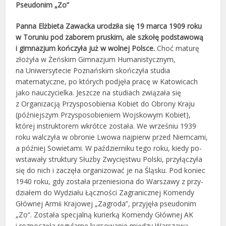
Pseudonim „Zo”
Panna Elżbieta Zawacka urodziła się 19 marca 1909 roku
w Toruniu pod zaborem pruskim, ale szkołę podstawo­wą
i gimnazjum kończyła już w wolnej Polsce.
Choć maturę
złożyła w Żeńskim Gimnazjum Humanistycz­nym,
na Uniwersytecie Poznańskim skończyła studia
matematyczne, po których podjęła pracę w Katowicach
jako na­uczycielka. Jeszcze na studiach związała się
z Organizacją Przysposobienia Kobiet do Obrony Kraju
(później­szym Przysposobieniem Wojskowym Kobiet),
której instruktorem wkrótce została. We wrześniu 1939
roku wal­czyła w obronie Lwowa najpierw przed Niemcami,
a później Sowietami. W październiku tego roku, kiedy po­
wstawały struktury Służby Zwycięstwu Polski, przyłączyła
się do nich i zaczęła organizować je na Śląsku. Pod koniec
1940 roku, gdy została przeniesiona do Warszawy z przy­
działem do Wydziału Łączności Zagranicznej Komendy
Głównej Armii Krajowej „Zagroda”, przyjęła pseudon­im
„Zo”. Została specjalną kurierką Komendy Głównej AK
i rozpoczęła regularne kursowanie między Warsza­wą