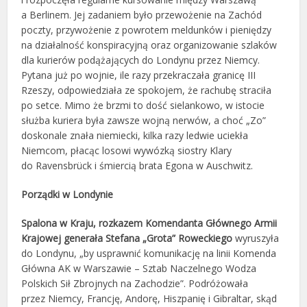
a Berlinem. Jej zadaniem było przewożenie na Zachód
poczty, przywożenie z powrotem meldunków i pie­niędzy
na działalność konspiracyjną oraz organizo­wanie szlaków
dla kurierów podążających do Londynu przez Niem­cy.
Pytana już po wojnie, ile razy przekra­czała granicę III
Rzeszy, odpowiedziała ze spokojem, że rachu­bę straciła
po setce. Mimo że brzmi to dość sielankowo, w istocie
służba kuriera była zawsze wojną nerwów, a choć „Zo”
doskonale znała niemiecki, kilka razy ledwie uciekła
Niemcom, płacąc losowi wywózką siostry Klary
do Ravensbrück i śmiercią brata Egona w Auschwitz.
Porządki w Londynie
Spalona w Kraju, rozkazem Komendanta Głównego Armii
Krajowej generała Stefana „Grota” Roweckiego
wy­ruszyła
do Londynu, „by usprawnić komunikację na linii Komenda
Główna AK w Warszawie – Sztab Naczelne­go Wodza
Polskich Sił Zbrojnych na Zachodzie”. Podróżowała
przez Niemcy, Francję, Andorę, Hiszpanię i Gi­braltar, skąd