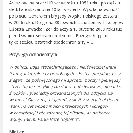
Aresztowaną przez UB we wrześniu 1951 roku, po ciężkim
śledztwie skazano na 10 lat wię­zienia. Wyszła na wolność
po pięciu. Generałem brygady Wojska Polskiego została
w 2006 roku. Do grona 309 swoich cichociemnych kolegów
Elżbieta Zawacka „Zo” dołączyła 10 stycznia 2009 roku tuż
przed swo­imi setnymi urodzinami. Pożegnało ją już
tylko sześciu ostatnich spadochroniarzy AK.
Przysięga cichociemnych
W obliczu Boga Wszechmogącego i Najświętszej Marii
Panny, jako żołnierz powołany do służby specjalnej przy­
sięgam, że poświęconego mi sprzętu, poczty i pieniędzy
strzec będę nie tylko jako dobra państwowego, ale i jako
środków i pieniędzy przeznaczonych dla odzyskania
wolności Ojczyzny, a tajemnicy służby specjalnej docho­
wam, nawet wobec moich przełożonych i kolegów
w konspiracji i nie zdradzę jej nikomu, aż do końca
wojny. Tak mi Panie Boże dopomóż.
Miejsce