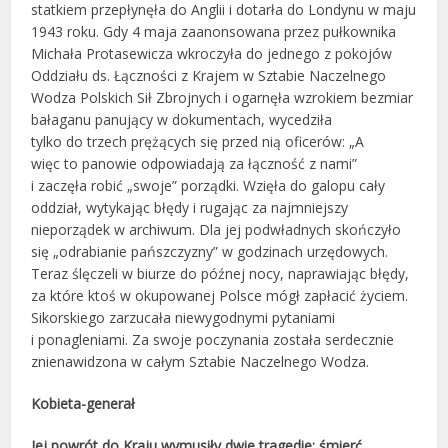
statkiem przepłynęła do Anglii i dotarła do Londynu w maju
1943 roku. Gdy 4 maja zaanonso­wana przez pułkownika
Michała Protasewicza wkroczyła do jednego z pokojów
Oddziału ds. Łączności z Kra­jem w Sztabie Naczelnego
Wodza Polskich Sił Zbrojnych i ogarnęła wzrokiem bezmiar
bałaganu panujący w doku­mentach, wycedziła
tylko do trzech prężących się przed nią oficerów: „A
więc to panowie odpowiadają za łącz­ność z nami”
i zaczęła robić „swoje” porządki. Wzięła do galopu cały
oddział, wytykając błędy i rugając za naj­mniejszy
nieporządek w archiwum. Dla jej podwładnych skończyło
się „odrabianie pańszczy­zny” w godzinach urzędowych.
Teraz ślęczeli w biurze do późnej nocy, naprawiając błędy,
za które ktoś w oku­powanej Polsce mógł zapłacić życiem.
Sikorskiego zarzucała niewygodnymi pytaniami
i ponagleniami. Za swo­je poczynania zo­stała serdecznie
znienawidzona w całym Sztabie Naczelnego Wodza.
Kobieta-generał
Jej powrót do Kraju wymusiły dwie tragedie: śmierć