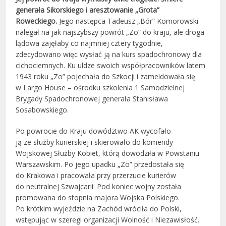
generała Sikorskiego i aresztowanie „Grota”
Roweckiego.
Jego następca Tadeusz „Bór” Komorowski
nalegał na jak najszybszy powrót „Zo” do kraju, ale droga
lądowa za­jęłaby co najmniej cztery tygodnie,
zdecydowano więc wysłać ją na kurs spadochronowy dla
cichociemnych. Ku uldze swoich współpracowników latem
1943 roku „Zo” pojechała do Szkocji i zameldowała się
w Largo Ho­use – ośrodku szkolenia 1 Samodzielnej
Brygady Spadochronowej generała Stanisława
Sosabowskiego.
Po powrocie do Kraju dowództwo AK wycofało
ją ze służby kurierskiej i skierowało do komendy
Wojskowej Służby Kobiet, którą dowodziła w Powstaniu
Warszawskim. Po jego upadku „Zo” przedostała się
do Krakowa i pra­cowała przy przerzucie kurierów
do neutralnej Szwajcarii. Pod koniec wojny została
promowana do stopnia ma­jora Wojska Polskiego.
Po krótkim wyjeździe na Zachód wróciła do Polski,
wstępując w szeregi organizacji Wol­ność i Niezawisłość.