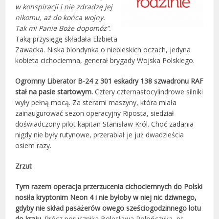
w konspiracji i nie zdra­dzę jej
nikomu, aż do końca wojny.
Tak mi Panie Boże dopomóż”.
Taką przysięgę składała Elżbieta
Zawacka. Niska blondynka o niebieskich oczach, jedyna
kobieta cichociem­na, generał brygady Wojska Polskiego.
Ogromny L
iberator B-24 z 301 eskadry 138 szwadronu RAF
stał na pasie startowym.
Cztery czternastocylindro­we silniki
wyły pełną mocą. Za sterami maszyny, która miała
zainaugurować sezon operacyjny Riposta, siedział
doświadczony pilot kapitan Stanisław Król. Choć zadania
nigdy nie były rutynowe, przerabiał je już dwadzieścia
osiem razy.
Zrzut
Tym razem operacja przerzucenia cichociemnych do Polski
nosiła kryptonim Neon 4 i nie byłoby w niej nic dziwnego,
gdyby nie skład pasażerów owego sześciogodzinnego lotu
do kraju.
Prócz porucznika Bolesława Po­lończyka, ps.