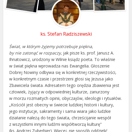
ks. Stefan Radziszewski
Świat, w którym żyjemy potrzebuje piękna,
by nie zatonąć w rozpaczy
, jak pisze ks. prof. Janusz A.
Ihnatowicz, urodzony w Wilnie ksiądz poeta. To właśnie
w świat piękna wprowadza nas Ewangelia. Głoszenie
Dobrej Nowiny odbywa się w konkretnej rzeczywistości,
w konkretnym czasie i przestrzeni głosi się Jezusa jako
Zbawiciela świata. Adresatem tego orędzia zbawienia jest
człowiek, żyjący w odpowiedniej kulturze, zanurzony
w morzu rozmaitych opinii, obyczajów, ideologii i rytuałów.
„Kościół jest obecny w świecie ludzkiej historii i kultury,
jego instytucje, sakramenty i sama wiara jako ludzkie
działanie należą do tego świata, chrześcijanie wespół
z wszystkimi innymi ludźmi współtworzą kulturę”
(ks. Andrzej Zuberbier). Więcej, nie sposób oddzielić