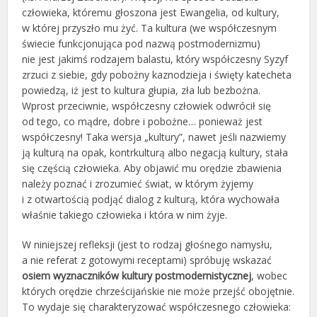
człowieka, któremu głoszona jest Ewangelia, od kultury,
w której przyszło mu żyć. Ta kultura (we współczesnym
świecie funkcjonująca pod nazwą postmodernizmu)
nie jest jakimś rodzajem balastu, który współczesny Syzyf
zrzuci z siebie, gdy pobożny kaznodzieja i święty katecheta
powiedzą, iż jest to kultura głupia, zła lub bezbożna.
Wprost przeciwnie, współczesny człowiek odwrócił się
od tego, co mądre, dobre i pobożne… ponieważ jest
współczesny! Taka wersja „kultury”, nawet jeśli nazwiemy
ją kulturą na opak, kontrkulturą albo negacją kultury, stała
się częścią człowieka. Aby objawić mu orędzie zbawienia
należy poznać i zrozumieć świat, w którym żyjemy
i z otwartością podjąć dialog z kulturą, która wychowała
właśnie takiego człowieka i która w nim żyje.
W niniejszej refleksji (jest to rodzaj głośnego namysłu,
a nie referat z gotowymi receptami) spróbuję wskazać
osiem wyznaczników kultury postmodernistycznej
, wobec
których orędzie chrześcijańskie nie może przejść obojętnie.
To wydaje się charakteryzować współczesnego człowieka: