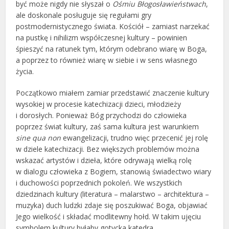
być może nigdy nie słyszał o
Ośmiu Błogosławieństwach
,
ale doskonale posługuje się regułami gry
postmodernistycznego świata. Kościół – zamiast narzekać
na pustkę i nihilizm współczesnej kultury – powinien
śpieszyć na ratunek tym, którym odebrano wiarę w Boga,
a poprzez to również wiarę w siebie i w sens własnego
życia.
Początkowo miałem zamiar przedstawić znaczenie kultury
wysokiej w procesie katechizacji dzieci, młodzieży
i dorosłych. Ponieważ Bóg przychodzi do człowieka
poprzez świat kultury, zaś sama kultura jest warunkiem
sine qua non
ewangelizacji, trudno więc przecenić jej rolę
w dziele katechizacji. Bez większych problemów można
wskazać artystów i dzieła, które odrywają wielką rolę
w dialogu człowieka z Bogiem, stanowią świadectwo wiary
i duchowości poprzednich pokoleń. We wszystkich
dziedzinach kultury (literatura – malarstwo – architektura –
muzyka) duch ludzki zdaje się poszukiwać Boga, objawiać
Jego wielkość i składać modlitewny hołd. W takim ujęciu
symbolem kultury byłaby gotycka katedra,