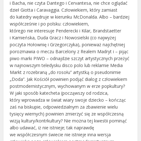
i Bacha, nie czyta Dantego i Cervantesa, nie chce oglądać
dzieł Giotta i Caravaggia. Człowiekiem, który zamiast
do katedry wędruje w kierunku McDonalda. Albo – bardziej
współcześnie i po polsku: człowiekiem,
którego nie interesuje Penderecki i Kilar, Brandstaetter
i Kamieńska, Duda Gracz i Nowosielski (co najwyżej
poczyta Hołownię i Grzegorczyka), ponieważ najchętniej
porozmawia o meczu Barcelony z Realem Madryt i – pijąc
piwo marki PIWO – odnajdzie szczyt artystycznych przeżyć
w najnowszym teledysku disco polo lub reklamie Media
Markt z rozebraną „do rosołu” artystką o pseudonimie
„Doda”. Jak Kościół powinien podjąć dialog z człowiekiem
postmodernistycznym, wychowanym w erze popkultury?
W jaki sposób katecheta (począwszy od rodzica,
który wprowadza w świat wiary swoje dziecko – kończąc
zaś na biskupie, odpowiedzialnym za zbawienie wielu
tysięcy wiernych) powinien zmierzyć się ze współczesną
wizją kultury/kontrkultury? Nie można tej kwestii pominąć
albo udawać, iż nie istnieje; tak naprawdę
we współczesnym świecie nie istnieje inna wersja