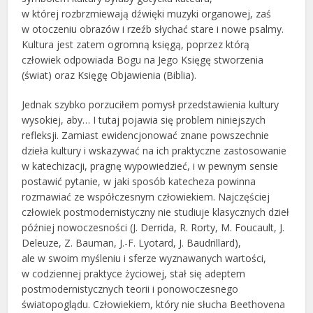
w której rozbrzmiewają dźwięki muzyki organowej, zaś
w otoczeniu obrazów i rzeźb słychać stare i nowe psalmy.
Kultura jest zatem ogromną księgą, poprzez którą
człowiek odpowiada Bogu na Jego Księgę stworzenia
(świat) oraz Księgę Objawienia (Biblia).
Jednak szybko porzuciłem pomysł przedstawienia kultury
wysokiej, aby… I tutaj pojawia się problem niniejszych
refleksji. Zamiast ewidencjonować znane powszechnie
dzieła kultury i wskazywać na ich praktyczne zastosowanie
w katechizacji, pragnę wypowiedzieć, i w pewnym sensie
postawić pytanie, w jaki sposób katecheza powinna
rozmawiać ze współczesnym człowiekiem. Najczęściej
człowiek postmodernistyczny nie studiuje klasycznych dzieł
później nowoczesności (J. Derrida, R. Rorty, M. Foucault, J.
Deleuze, Z. Bauman, J.-F. Lyotard, J. Baudrillard),
ale w swoim myśleniu i sferze wyznawanych wartości,
w codziennej praktyce życiowej, stał się adeptem
postmodernistycznych teorii i ponowoczesnego
światopoglądu. Człowiekiem, który nie słucha Beethovena