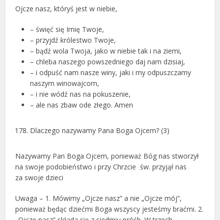
Ojcze nasz, któryś jest w niebie,
– święć się Imię Twoje,
– przyjdź królestwo Twoje,
– bądź wola Twoja, jako w niebie tak i na ziemi,
– chleba naszego powszedniego daj nam dzisiaj,
– i odpuść nam nasze winy, jaki i my odpuszczamy
naszym winowajcom,
– i nie wódź nas na pokuszenie,
– ale nas zbaw ode złego. Amen
Dlaczego nazywamy Pana Boga Ojcem? (3)
Nazywamy Pan Boga Ojcem, ponieważ Bóg nas stworzył
na swoje podobieństwo i przy Chrzcie św. przyjął nas
za swoje dzieci
Uwaga – 1. Mówimy „Ojcze nasz” a nie „Ojcze mój”,
ponieważ będąc dziećmi Boga wszyscy jesteśmy braćmi. 2.
„Ojcze nasz” składa się z siedmiu próśb. W trzech