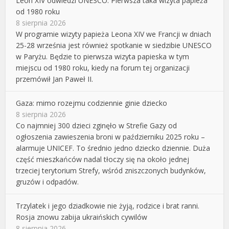
Leon XIV odwiedzi UNESCO. Pierwsza taka wizyta papieża
od 1980 roku
8 sierpnia 2026
W programie wizyty papieża Leona XIV we Francji w dniach
25-28 września jest również spotkanie w siedzibie UNESCO
w Paryżu. Będzie to pierwsza wizyta papieska w tym
miejscu od 1980 roku, kiedy na forum tej organizacji
przemówił Jan Paweł II.
Gaza: mimo rozejmu codziennie ginie dziecko
8 sierpnia 2026
Co najmniej 300 dzieci zginęło w Strefie Gazy od
ogłoszenia zawieszenia broni w październiku 2025 roku –
alarmuje UNICEF. To średnio jedno dziecko dziennie. Duża
część mieszkańców nadal tłoczy się na około jednej
trzeciej terytorium Strefy, wśród zniszczonych budynków,
gruzów i odpadów.
Trzylatek i jego dziadkowie nie żyją, rodzice i brat ranni.
Rosja znowu zabija ukraińskich cywilów
8 sierpnia 2026