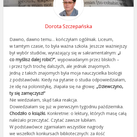
Dorota Szczepańska
Dawno, dawno temu… kończyłam ogólniak. Liceum,
w tamtym czasie, to była ważna szkoła. Jeszcze ważniejszy
był wybór studiów, wyrażający się w sakramentalnym:
„i
co myślisz dalej robić?”
, wypowiadanym przez bliskich –
i przez tych trochę dalszych, ale jednak znajomych.
Jedną z takich znajomych była moja nauczycielka biologii
z podstawówki. Kiedy na pytanie o studia odpowiedziałam,
że idę na polonistykę, złapała się na głowę:
„Dziewczyno,
ty się zamęczysz!”
Nie wiedziałam, skąd taka reakcja.
Dowiedziałam się już w pierwszym tygodniu października.
Chodziło o książki.
Konkretnie: o lektury, których masę całą
należało przeczytać. Czytać zawsze lubiłam.
W podstawówce zgarniałam wszystkie nagrody
we wszelkich konkursach bibliotecznych: za ilość