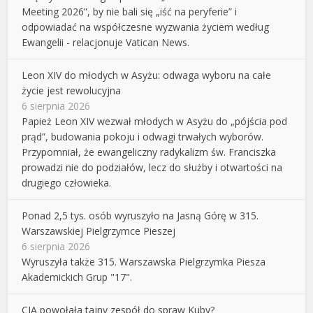
Meeting 2026”, by nie bali się „iść na peryferie” i
odpowiadać na współczesne wyzwania życiem według
Ewangelii - relacjonuje Vatican News.
Leon XIV do młodych w Asyżu: odwaga wyboru na całe
życie jest rewolucyjna
6 sierpnia 2026
Papież Leon XIV wezwał młodych w Asyżu do „pójścia pod
prąd”, budowania pokoju i odwagi trwałych wyborów.
Przypomniał, że ewangeliczny radykalizm św. Franciszka
prowadzi nie do podziałów, lecz do służby i otwartości na
drugiego człowieka.
Ponad 2,5 tys. osób wyruszyło na Jasną Górę w 315.
Warszawskiej Pielgrzymce Pieszej
6 sierpnia 2026
Wyruszyła także 315. Warszawska Pielgrzymka Piesza
Akademickich Grup "17".
CIA powołała tajny zespół do spraw Kuby?