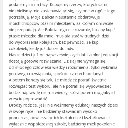
podajemy im na tacy. Kupujemy rzeczy, których sami
nie mieliśmy, nie zastanawiając się, czy one w ogóle tego
potrzebują. Moja Babcia nieustannie obdarowuje
moich chłopców ptasim mleczkiem, za którym oni wcale
nie przepadają. Ale Babcia tego nie rozumie, bo aby kupić
ptasie mleczko dla mnie, musiała stać w trudnych dziś
do wyobrażenia kolejkach, bez pewności, że kupi
cokolwiek, kiedy już dotrze do lady.
Nasze dzieci już od najwcześniejszych lat szkolnej edukacji
dostają gotowe rozwiązania. Dzisiaj nie wymaga się
od młodego człowieka wiedzy i rozumienia, tylko wybrania
gotowego rozwiązania, spośród czterech podanych.
A potem kończy się tak, że młodzież potrafi świetnie
rozwiązać test wyboru, ale nie potrafi się wypowiedzieć,
bo tak naprawdę nie ma wiedzy, która potem mogłaby ich
w życiu poprowadzić.
Drodzy rodzice, jeśli nie weźmiemy edukacji naszych dzieci
w swoje ręce i nie będziemy stawiać im wysoko
poprzeczki; powierzając ich kształcenie i kształtowanie
wyłącznie współczesnej szkole, będziemy mieli pokolenie