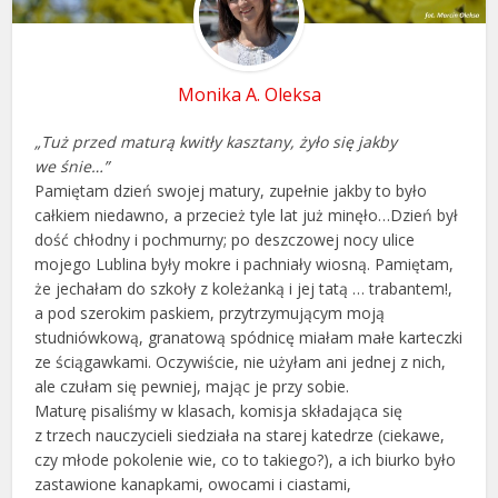
Monika A. Oleksa
„Tuż przed maturą kwitły kasztany, żyło się jakby
we śnie…”
Pamiętam dzień swojej matury, zupełnie jakby to było
całkiem niedawno, a przecież tyle lat już minęło…Dzień był
dość chłodny i pochmurny; po deszczowej nocy ulice
mojego Lublina były mokre i pachniały wiosną. Pamiętam,
że jechałam do szkoły z koleżanką i jej tatą … trabantem!,
a pod szerokim paskiem, przytrzymującym moją
studniówkową, granatową spódnicę miałam małe karteczki
ze ściągawkami. Oczywiście, nie użyłam ani jednej z nich,
ale czułam się pewniej, mając je przy sobie.
Maturę pisaliśmy w klasach, komisja składająca się
z trzech nauczycieli siedziała na starej katedrze (ciekawe,
czy młode pokolenie wie, co to takiego?), a ich biurko było
zastawione kanapkami, owocami i ciastami,