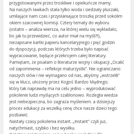
przygotowanymi przez troskliwe i opiekuńcze mamy.
Na naszych ławkach stała tylko woda i siedziały pluszaki,
umilające nam czas i przysłaniające troszkę przed sokolim
okiem szacownej komisji. Cztery tematy do wyboru
(ostatni – analiza wiersza, na której wielu się wykładało,
bo jak tu przewidzieć, co autor miał na myśli?!),
niezapisane kartki papieru kancelaryjnego i pięć godzin
do dyspozycji, podczas których trzeba było napisać
wypracowanie, będące przekrojem całej literatury.
Pamiętam, że pisałam o literaturze wojny i okupacji „Ocalić
od zapomnienia – refleksje maturzystki”. Nie ograniczano
naszych słów i nie wymagano od nas, abyśmy „wstrzelili”
się w klucz, ułożony przez Kogoś Bardzo Mądrego;
który tak naprawdę ma na celu jedno – wyprodukować
pokolenie ludzi myślących szablonowo. Rozległa wiedza
jest niebezpieczna, bo zagraża myśleniem. a dzisiejszy
proces edukacji za wszelką cenę chce nasze dzieci tego
pozbawić.
Nastały czasy pokolenia instant. „Instant” czyli już,
natychmiast, szybko i bez wysiłku.