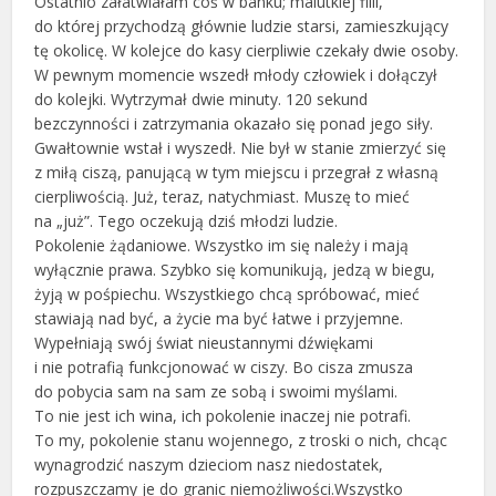
Ostatnio załatwiałam coś w banku; malutkiej filii,
do której przychodzą głównie ludzie starsi, zamieszkujący
tę okolicę. W kolejce do kasy cierpliwie czekały dwie osoby.
W pewnym momencie wszedł młody człowiek i dołączył
do kolejki. Wytrzymał dwie minuty. 120 sekund
bezczynności i zatrzymania okazało się ponad jego siły.
Gwałtownie wstał i wyszedł. Nie był w stanie zmierzyć się
z miłą ciszą, panującą w tym miejscu i przegrał z własną
cierpliwością. Już, teraz, natychmiast. Muszę to mieć
na „już”. Tego oczekują dziś młodzi ludzie.
Pokolenie żądaniowe. Wszystko im się należy i mają
wyłącznie prawa. Szybko się komunikują, jedzą w biegu,
żyją w pośpiechu. Wszystkiego chcą spróbować, mieć
stawiają nad być, a życie ma być łatwe i przyjemne.
Wypełniają swój świat nieustannymi dźwiękami
i nie potrafią funkcjonować w ciszy. Bo cisza zmusza
do pobycia sam na sam ze sobą i swoimi myślami.
To nie jest ich wina, ich pokolenie inaczej nie potrafi.
To my, pokolenie stanu wojennego, z troski o nich, chcąc
wynagrodzić naszym dzieciom nasz niedostatek,
rozpuszczamy je do granic niemożliwości.Wszystko