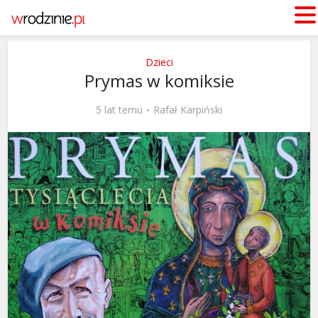
Dzieci
Prymas w komiksie
5 lat temu
Rafał Karpiński