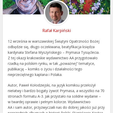
Rafał Karpiński
12 września w warszawskiej Świątyni Opatrzności Bożej
odbędzie się, długo oczekiwana, beatyfikacja księdza
kardynała Stefana Wyszyńskiego – Prymasa Tysiąclecia.
Z tej okazji krakowskie wydawnictwo AA przygotowało
rzadką na polskim rynku, w tak „poważnej” tematyce,
publikację – komiks o życiu i działalności tego
nieprzeciętnego kapłana i Polaka.
Autor, Paweł Kołodziejski, na język komiksu przełożył
niełatwy i bardzo bogaty żywot Prymasa, a wszystko na 70
stronach formatu A-3. Jak przystało na solidne wydanie –
w twardej oprawie i pełnym kolorze. Wydawnictwo
AA i sam autor, przyzwyczaili nas do dobrej jakości już przy
poprzednich albumach o historii Polski, Stanisławie Kostce