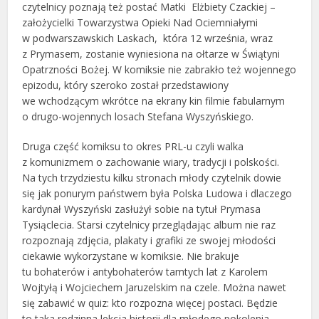
czytelnicy poznają też postać Matki Elżbiety Czackiej –
założycielki Towarzystwa Opieki Nad Ociemniałymi
w podwarszawskich Laskach, która 12 września, wraz
z Prymasem, zostanie wyniesiona na ołtarze w Świątyni
Opatrzności Bożej. W komiksie nie zabrakło też wojennego
epizodu, który szeroko został przedstawiony
we wchodzącym wkrótce na ekrany kin filmie fabularnym
o drugo-wojennych losach Stefana Wyszyńskiego.
Druga część komiksu to okres PRL-u czyli walka
z komunizmem o zachowanie wiary, tradycji i polskości.
Na tych trzydziestu kilku stronach młody czytelnik dowie
się jak ponurym państwem była Polska Ludowa i dlaczego
kardynał Wyszyński zasłużył sobie na tytuł Prymasa
Tysiąclecia. Starsi czytelnicy przeglądając album nie raz
rozpoznają zdjęcia, plakaty i grafiki ze swojej młodości
ciekawie wykorzystane w komiksie. Nie brakuje
tu bohaterów i antybohaterów tamtych lat z Karolem
Wojtyłą i Wojciechem Jaruzelskim na czele. Można nawet
się zabawić w quiz: kto rozpozna więcej postaci. Będzie
to taka rodzinna lekcja historii dla młodego pokolenia.