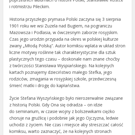
i rotmistrzu Pileckim.
Historia przyszłego prymasa Polski zaczyna się 3 sierpnia
1901 roku we wsi Zuzela nad Bugiem, na pograniczu
Mazowsza i Podlasia, w ówczesnym zaborze rosyjskim.
Czas jego urodzin przypada na okres w polskiej kulturze
zwany „Młodą Polską”. Autor komiksu wplata w układ stron
liczne motywy roślinne tak charakterystyczne dla sztuk
plastycznych tego czasu – doskonale nam znane choćby
z twórczości Stanisława Wyspiańskiego. Na kolejnych
kartach poznajemy dzieciństwo małego Stefka, jego
rodziców, zmagania w rosyjskiej szkole, przedwczesną
śmierć matki i drogę do kapłaństwa.
Życie Stefana Wyszyńskiego było nierozerwalnie związane
z historią Polski. Gdy Ona się odradza – on idzie
do seminarium, w czasie wojny z bolszewikami ciężko
choruje na gruźlicę i podobnie jak jego Ojczyzna, ledwie
uchodzi z życiem. Nie czas i miejsce aby streszczać całość
komiksu, warto zaznaczyć, że na kolejnych stronach