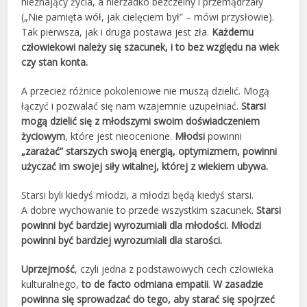
nieznający życia, a nierzadko bezczelny i przemądrzały
(„Nie pamięta wół, jak cielęciem był” – mówi przysłowie).
Tak pierwsza, jak i druga postawa jest zła.
Każdemu
człowiekowi należy się szacunek
, i to bez względu na wiek
czy stan konta.
A przecież różnice pokoleniowe nie muszą dzielić. Mogą
łączyć i pozwalać się nam wzajemnie uzupełniać.
Starsi
mogą dzielić się z młodszymi swoim doświadczeniem
życiowym
, które jest nieocenione.
Młodsi
powinni
„zarażać” starszych swoją energią, optymizmem, powinni
użyczać im swojej siły witalnej, której z wiekiem ubywa.
Starsi byli kiedyś młodzi, a młodzi będą kiedyś starsi.
A dobre wychowanie to przede wszystkim szacunek.
Starsi
powinni być bardziej wyrozumiali dla młodości. Młodzi
powinni być bardziej wyrozumiali dla starości.
Uprzejmość
, czyli jedna z podstawowych cech człowieka
kulturalnego,
to de facto odmiana empatii
.
W zasadzie
powinna się sprowadzać do tego, aby starać się spojrzeć