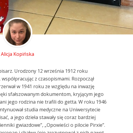
Alicja Kopińska
pisarz. Urodzony 12 września 1912 roku
, współpracując z czasopismami. Rozpoczął
rzerwał w 1941 roku ze względu na inwazję
zięki sfałszowanym dokumentom, kryjącym jego
ni jego rodzina nie trafili do getta. W roku 1946
ontynuował studia medyczne na Uniwersytecie
sać, a jego dzieła stawały się coraz bardziej
enniki gwiazdowe”, „Opowieści o pilocie Pirxie”.
arcepan i chałwę (nie zrezygnował z nich nawet