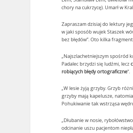
chory na cukrzycę). Umarł w Kra
Zapraszam dzisiaj do lektury je
w jaki sposób wujek Staszek wów
bez błędów”. Oto kilka fragmen
„Najszlachetniejszym spośród krę
Padalec brzydzi się ludźmi, lecz
c
robiących błędy ortograficzne
”.
„W lesie żyją grzyby. Grzyb różn
grzyby mają kapelusze, natomia
Pohukiwanie tak wstrząsa wędrow
„Dłubanie w nosie, rybołówstwo,
odcinanie uszu pacjentom niep