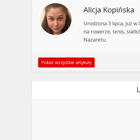
Alicja Kopińska
Urodzona 3 lipca, już w 
na rowerze, tenis, siatk
Nazaretu.
Pokaż wszystkie artykuły
L