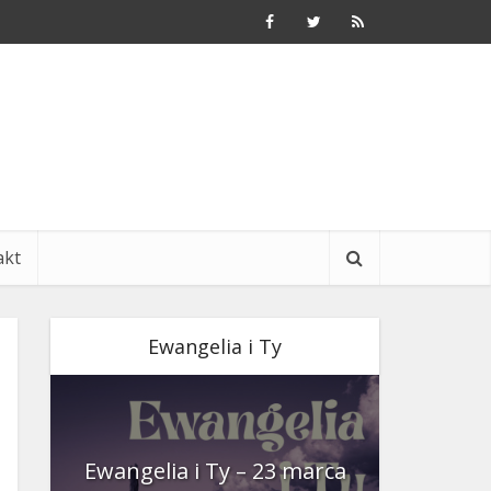
akt
Ewangelia i Ty
nia
Ewangelia i Ty – 23 marca
Ewangeli