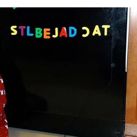
Stefan Radziszewski
ks. Stefan Radziszewski