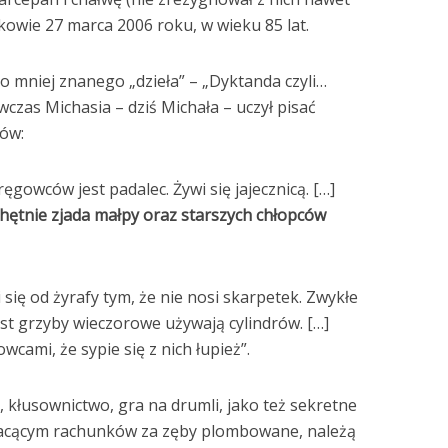
kowie 27 marca 2006 roku, w wieku 85 lat.
go mniej znanego „dzieła” – „Dyktanda czyli…
czas Michasia – dziś Michała – uczył pisać
tów:
gowców jest padalec. Żywi się jajecznicą. […]
hętnie zjada małpy oraz starszych chłopców
i się od żyrafy tym, że nie nosi skarpetek. Zwykłe
st grzyby wieczorowe używają cylindrów. […]
cami, że sypie się z nich łupież”.
 kłusownictwo, gra na drumli, jako też sekretne
łacącym rachunków za zęby plombowane, należą