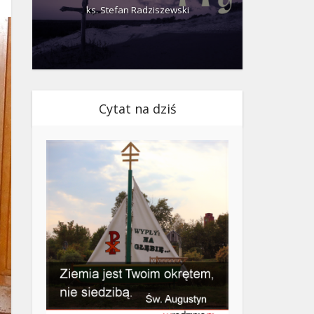
ks. Stefan Radziszewski
ks.
Cytat na dziś