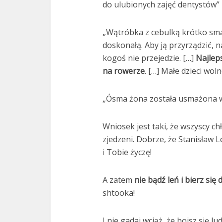
do ulubionych zajęć dentystów”
„Wątróbka z cebulką krótko smaż
doskonałą. Aby ją przyrządzić, n
kogoś nie przejedzie. […]
Najlep
na rowerze
. […] Małe dzieci wol
„Ósma żona została usmażona w 
Wniosek jest taki, że wszyscy ch
zjedzeni. Dobrze, że Stanisław L
i Tobie życzę!
A zatem
nie bądź leń i bierz się
shtooka!
I nie gadaj wciąż, że boisz się lu