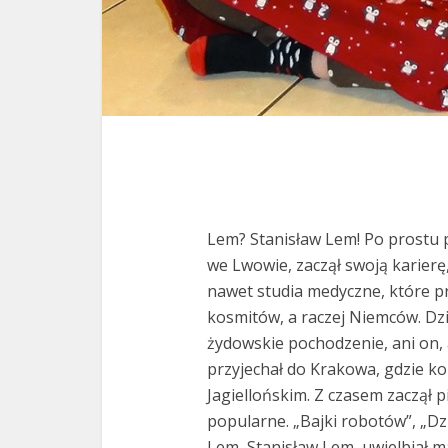
Lem? Stanisław Lem! Po prostu 
we Lwowie, zaczął swoją karierę
nawet studia medyczne, które p
kosmitów, a raczej Niemców. D
żydowskie pochodzenie, ani on, a
przyjechał do Krakowa, gdzie k
Jagiellońskim. Z czasem zaczął pi
popularne. „Bajki robotów”, „Dzi
Lem, Stanisław Lem, uwielbiał m