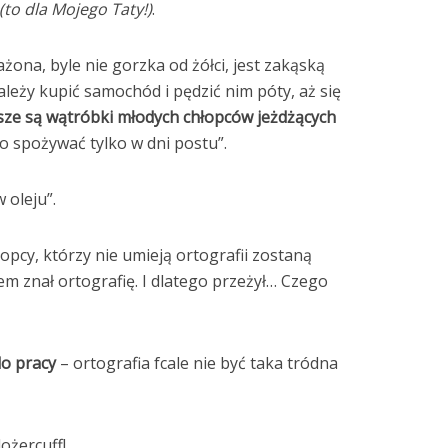
(to dla Mojego Taty!)
.
ona, byle nie gorzka od żółci, jest zakąską
ależy kupić samochód i pędzić nim póty, aż się
sze są wątróbki młodych chłopców jeżdżących
no spożywać tylko w dni postu”.
oleju”.
łopcy, którzy nie umieją ortografii zostaną
em znał ortografię. I dlatego przeżył… Czego
 do pracy
– ortografia fcale nie być taka tródna
dożercuff!