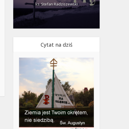
ks. Stefan Radziszewski
ks.
Cytat na dziś