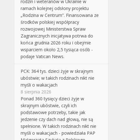
rodzin i weteranów w Ukrainie w
ramach kolejnej odsłony projektu
„Rodzina w Centrum”. Finansowana ze
środków polskiej współpracy
rozwojowej Ministerstwa Spraw
Zagranicznych inicjatywa potrwa do
końca grudnia 2026 roku i obejmie
wsparciem około 2,5 tysiąca osób -
podaje Vatican News.
PCK: 364 tys. dzieci żyje w skrajnym
ubóstwie; w takich rodzinach nikt nie
myśli o wakacjach
8 sierpnia 2026
Ponad 360 tysięcy dzieci żyje w
skrajnym ubóstwie, czyli ich
podstawowe potrzeby, takie jak
jedzenie czy dach nad głową, nie są
spełnione. W takich rodzinach nikt nie
myśli o wakacjach - powiedziała PAP
Małgorzata Szukała z Polskiego