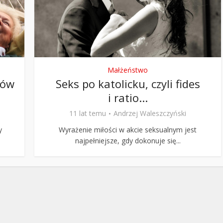
Stefan Radziszewski
ks. Stefan Radziszewski
Małżeństwo
ków
Seks po katolicku, czyli fides
i ratio...
11 lat temu
Andrzej Waleszczyński
y
Wyrażenie miłości w akcie seksualnym jest
najpełniejsze, gdy dokonuje się...