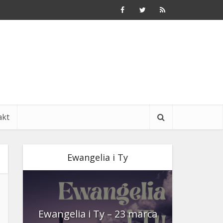
akt
Ewangelia i Ty
nia
Ewangelia i Ty – 23 marca
Ewangeli