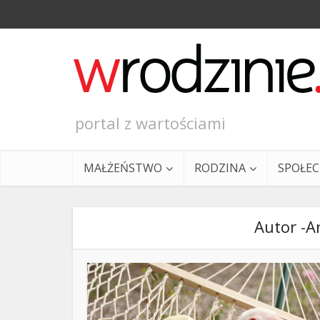
portal z wartościami
MAŁŻEŃSTWO
RODZINA
SPOŁE
Autor -A
Ewangeli