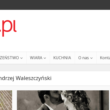
CZEŃSTWO
WIARA
KUCHNIA
O nas
Kont
ndrzej Waleszczyński
a i Ty – 29 grudnia
Ewangelia i Ty – 27 grud