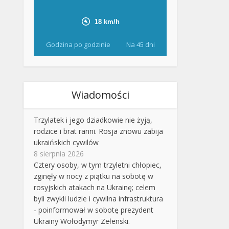
Godzina po godzinie
Na 45 dni
Wiadomości
Trzylatek i jego dziadkowie nie żyją,
rodzice i brat ranni. Rosja znowu zabija
ukraińskich cywilów
8 sierpnia 2026
Cztery osoby, w tym trzyletni chłopiec,
zginęły w nocy z piątku na sobotę w
rosyjskich atakach na Ukrainę; celem
byli zwykli ludzie i cywilna infrastruktura
- poinformował w sobotę prezydent
Ukrainy Wołodymyr Zełenski.