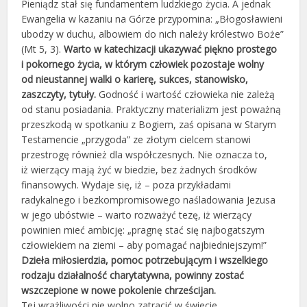
Pieniądz stał się fundamentem ludzkiego życia. A jednak
Ewangelia w kazaniu na Górze przypomina: „Błogosławieni
ubodzy w duchu, albowiem do nich należy królestwo Boże”
(Mt 5, 3).
Warto w katechizacji ukazywać piękno prostego
i pokornego życia, w którym człowiek pozostaje wolny
od nieustannej walki o karierę, sukces, stanowisko,
zaszczyty, tytuły.
Godność i wartość człowieka nie zależą
od stanu posiadania. Praktyczny materializm jest poważną
przeszkodą w spotkaniu z Bogiem, zaś opisana w Starym
Testamencie „przygoda” ze złotym cielcem stanowi
przestrogę również dla współczesnych. Nie oznacza to,
iż wierzący mają żyć w biedzie, bez żadnych środków
finansowych. Wydaje się, iż – poza przykładami
radykalnego i bezkompromisowego naśladowania Jezusa
w jego ubóstwie – warto rozważyć tezę, iż wierzący
powinien mieć ambicję: „pragnę stać się najbogatszym
człowiekiem na ziemi – aby pomagać najbiedniejszym!”
Dzieła miłosierdzia, pomoc potrzebującym i wszelkiego
rodzaju działalność charytatywna, powinny zostać
wszczepione w nowe pokolenie chrześcijan.
Tej wrażliwości nie wolno zatracić w świecie,