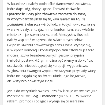
W katechezie należy podkreślać darmowość zbawienia,
które daje Bóg, dobry Ojciec.
Zamiast chciwości
i pazerności Boży plan zbawienia zaprasza do życia,
w którym bardziej liczy się to,
kim jestem
niż to,
ile
posiadam
.
Zwłaszcza wśród ludzi młodych uwidacznia się
wiara w ideały, entuzjazm, nonkonformizm, stąd właśnie
młodzież – jak stwierdza ks. prof. Mieczysław Rusiecki –
należy wspierać w dążeniu do szlachetnych celów
i w poszukiwaniu prawdziwego sensu życia. Wydaje się,
iż w epoce komercji i konsumpcjonizmu człowiek jeszcze
mocniej szuka bezinteresownych gestów przyjaźni
i miłości, postaw, którym można być wiernym do końca,
uczciwości, niepoddającej się korupcji i wygodnictwu.
W głoszeniu Ewangelii wypada wskazywać przykłady wiary,
która nie ogląda się na świat i ułudę jego bogactwa,
ale wszystko powierzyła Bogu.
Jezus do wszystkich swoich uczniów kieruje wezwanie: „Nie
możecie służyć Bogu i mamonie” (Łk 16, 13). W świecie
reklam, promocji i obligacji wydaje się to nierealne.