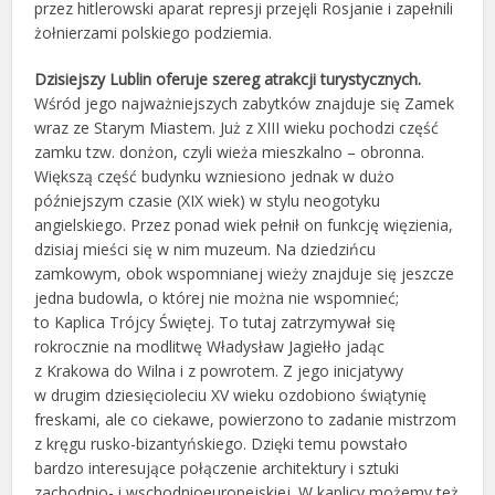
przez hitlerowski aparat represji przejęli Rosjanie i zapełnili
żołnierzami polskiego podziemia.
Dzisiejszy Lublin oferuje szereg atrakcji turystycznych.
Wśród jego najważniejszych zabytków znajduje się Zamek
wraz ze Starym Miastem. Już z XIII wieku pochodzi część
zamku tzw. donżon, czyli wieża mieszkalno – obronna.
Większą część budynku wzniesiono jednak w dużo
późniejszym czasie (XIX wiek) w stylu neogotyku
angielskiego. Przez ponad wiek pełnił on funkcję więzienia,
dzisiaj mieści się w nim muzeum. Na dziedzińcu
zamkowym, obok wspomnianej wieży znajduje się jeszcze
jedna budowla, o której nie można nie wspomnieć;
to Kaplica Trójcy Świętej. To tutaj zatrzymywał się
rokrocznie na modlitwę Władysław Jagiełło jadąc
z Krakowa do Wilna i z powrotem. Z jego inicjatywy
w drugim dziesięcioleciu XV wieku ozdobiono świątynię
freskami, ale co ciekawe, powierzono to zadanie mistrzom
z kręgu rusko-bizantyńskiego. Dzięki temu powstało
bardzo interesujące połączenie architektury i sztuki
zachodnio- i wschodnioeuropejskiej. W kaplicy możemy też