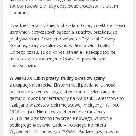
św. Stanisława BM, aby odśpiewać uroczyste Te Deum
laudamus.
Dwadzieścia lat później król Stefan Batory zrzekł się części
uprawnień dotyczących sądzenia szlachty, przekazując
je obywatelom. Powołano wówczas Trybunał Główny
Koronny, który zlokalizowano w Piotrkowie i Lublinie.
Od tego czasu, aż do końca istnienia I Rzeczpospolitej,
miasto stało się ważnym ośrodkiem prawniczym
i politycznym.
W wieku XX Lublin przeżył trudny okres związany
z okupacją niemiecką.
Eksterminacji poddano ludność
pochodzenia żydowskiego, utworzono ciężkie więzienie
gestapo, obóz koncentracyjny na Majdanku, aresztowano
i zabijano przedstawicieli miejscowej inteligencji. W lipcu
1944 miejsce Niemców zajęli żołnierze radzieccy.
W Lublinie ogłoszono utworzenie nowego, w istocie
podległego Moskwie rządu – Polskiego Komitetu
Wyzwolenia Narodowego (PKWN). Budynki użytkowane