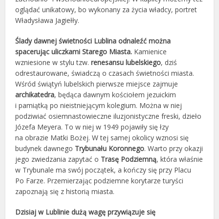
oglądać unikatowy, bo wykonany za życia władcy, portret
Władysława Jagiełły.
Ślady dawnej świetności Lublina odnaleźć można
spacerując uliczkami Starego Miasta.
Kamienice
wzniesione w stylu tzw.
renesansu lubelskiego
, dziś
odrestaurowane, świadczą o czasach świetności miasta.
Wśród świątyń lubelskich pierwsze miejsce zajmuje
archikatedra
, będąca dawnym kościołem jezuickim
i pamiątką po nieistniejącym kolegium. Można w niej
podziwiać osiemnastowieczne iluzjonistyczne freski, dzieło
Józefa Meyera. To w niej w 1949 pojawiły się łzy
na obrazie Matki Bożej. W tej samej okolicy wznosi się
budynek dawnego
Trybunału Koronnego
. Warto przy okazji
jego zwiedzania zapytać o
Trasę Podziemną
, która właśnie
w Trybunale ma swój początek, a kończy się przy Placu
Po Farze. Przemierzając podziemne korytarze turyści
zapoznają się z historią miasta.
Dzisiaj w Lublinie dużą wagę przywiązuje się