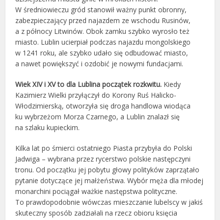
W średniowieczu gród stanowił ważny punkt obronny,
zabezpieczający przed najazdem ze wschodu Rusinów,
a z północy Litwinów. Obok zamku szybko wyrosło też
miasto. Lublin ucierpiał podczas najazdu mongolskiego
w 1241 roku, ale szybko udało się odbudować miasto,
a nawet powiększyć i ozdobić je nowymi fundacjami.
Wiek XIV i XV to dla Lublina początek rozkwitu.
Kiedy
Kazimierz Wielki przyłączył do Korony Ruś Halicko-
Włodzimierską, otworzyła się droga handlowa wiodąca
ku wybrzeżom Morza Czarnego, a Lublin znalazł się
na szlaku kupieckim.
Kilka lat po śmierci ostatniego Piasta przybyła do Polski
Jadwiga – wybrana przez rycerstwo polskie następczyni
tronu. Od początku jej pobytu głowy polityków zaprzątało
pytanie dotyczące jej małżeństwa. Wybór męża dla młodej
monarchini pociągał ważkie następstwa polityczne.
To prawdopodobnie wówczas mieszczanie lubelscy w jakiś
skuteczny sposób zadziałali na rzecz obioru księcia