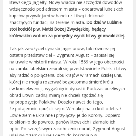
litewskiego Jagiełły. Nowy władca nie szczędził dowodów
wdzięczności pod adresem miasta – obdarował lubelskich
kupców przywilejami w handlu z Litwą i dokonał
znaczących fundacji na terenie miasta.
Do dziś w Lublinie
stoi kościół p.w. Matki Bożej Zwycięskiej, będący
królewskim wotum za pomyślny wynik bitwy grunwaldzkiej.
Tak jak założyciel dynastii Jagiellonów, tak również jej
ostatni przedstawiciel – Zygmunt August – zapisał się
na trwałe w historii miasta. W roku 1569 w jego obecności
na zamku lubelskim zebrali się przedstawiciele Polski i Litwy
aby radzić o połączeniu obu krajów w ramach ścisłej unii,
której nie mogła rozerwać bezpotomna śmierć króla
i w konsekwencji, wygaśnięcie dynastii. Podczas burzliwych
obrad Litwini żadną miarą nie chcieli zgodzić się
na propozycje Polaków. Doszło nawet do tego,
że potajemnie opuścili sejm. W reakcji na to król odebrał
Litwie ziemie ukrainne i przyłączył je do Korony. Dopiero
to skłoniło do powrotu panów litewskich i złamało ich
opór. Po szczęśliwym zakończeniu obrad, Zygmunt August
udał się z zamku lubelskiego do kościoła p.w.