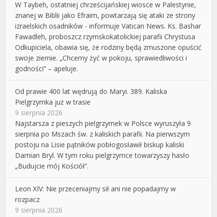
W Taybeh, ostatniej chrześcijańskiej wiosce w Palestynie,
znanej w Biblii jako Efraim, powtarzają się ataki ze strony
izraelskich osadników - informuje Vatican News. Ks. Bashar
Fawadleh, proboszcz rzymskokatolickiej parafii Chrystusa
Odkupiciela, obawia się, że rodziny będą zmuszone opuścić
swoje ziemie. „Chcemy żyć w pokoju, sprawiedliwości i
godności” – apeluje.
Od prawie 400 lat wędrują do Maryi. 389. Kaliska
Pielgrzymka już w trasie
9 sierpnia 2026
Najstarsza z pieszych pielgrzymek w Polsce wyruszyła 9
sierpnia po Mszach św. z kaliskich parafii. Na pierwszym
postoju na Lisie pątników pobłogosławił biskup kaliski
Damian Bryl. W tym roku pielgrzymce towarzyszy hasło
„Budujcie mój Kościół”.
Leon XIV: Nie przeceniajmy sił ani nie popadajmy w
rozpacz
9 sierpnia 2026