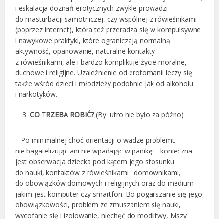
i eskalacja doznań erotycznych zwykle prowadzi
do masturbacji samotniczej, czy wspólnej z rówieśnikami
(poprzez Internet), która też przeradza się w kompulsywne
i nawykowe praktyki, które ograniczają normalną
aktywność, opanowanie, naturalne kontakty
z rówieśnikami, ale i bardzo komplikuje życie moralne,
duchowe i religijne. Uzależnienie od erotomanii leczy się
także wśród dzieci i młodzieży podobnie jak od alkoholu
i narkotyków.
CO TRZEBA ROBIĆ?
(By jutro nie było za późno)
– Po minimalnej choć orientacji o wadze problemu –
nie bagatelizując ani nie wpadając w panikę – konieczna
jest obserwacja dziecka pod kątem jego stosunku
do nauki, kontaktów z rówieśnikami i domownikami,
do obowiązków domowych i religijnych oraz do medium
jakim jest komputer czy smartfon. Bo pogarszanie się jego
obowiązkowości, problem ze zmuszaniem się nauki,
wycofanie się i izolowanie, niechęć do modlitwy, Mszy