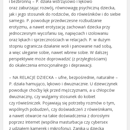
i bezbronną – P. działa wstrząsowo i lękowo
oraz zaburzając rozwój, równowagę psychiczną dziecka,
jak i jego stosunek do rodziców, do rówieśników i do siebie
samego. P. powoduje przedwczesne rozbudzanie
erotyzmu, a nawet erotyzację zachowań dziecka przy
jednoczesnym wycofaniu się, napięciach i izolowaniu
oraz lękach i sprzecznościach w relacjach. P. w dużym
stopniu ogranicza działanie woli i panowanie nad sobą,
a więc uleganie sobie, nawet wbrew sobie. W dalszej
perspektywie może doprowadzić (z przyległościami)
do okaleczenia emocjonalnego i deprawacji.
– NA RELACJE DZIECKA – ufne, bezpośrednie, naturalne –
P. działa hamująco, lękowo i dwuznacznie. U dziewczynek
powoduje choćby lęk przed mężczyznami, a u chłopców
dwuznaczny, czy wulgarny stosunek do kobiet
czy rówieśniczek. Pojawiają się potrzeby rozmów o tym,
wspólnych pobudzeń, czy doświadczeń z rówieśnikami,
a nawet otwarcie na takie doświadczenia z dorosłymi
poprzez Internet (wspólna masturbacja czy cybersex
z udziałem kamerek i mikrofonu). Zanika u dziecka