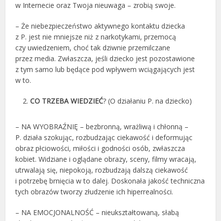
w Internecie oraz Twoja nieuwaga – zrobią swoje.
– Że niebezpieczeństwo aktywnego kontaktu dziecka
z P. jest nie mniejsze niż z narkotykami, przemocą
czy uwiedzeniem, choć tak dziwnie przemilczane
przez media. Zwłaszcza, jeśli dziecko jest pozostawione
z tym samo lub będące pod wpływem wciągających jest
w to.
CO TRZEBA WIEDZIEĆ
? (O działaniu P. na dziecko)
– NA WYOBRAŹNIĘ – bezbronną, wrażliwą i chłonną –
P. działa szokując, rozbudzając ciekawość i deformując
obraz płciowości, miłości i godności osób, zwłaszcza
kobiet. Widziane i oglądane obrazy, sceny, filmy wracają,
utrwalają się, niepokoją, rozbudzają dalszą ciekawość
i potrzebę brnięcia w to dalej. Doskonała jakość techniczna
tych obrazów tworzy złudzenie ich hiperrealności.
– NA EMOCJONALNOŚĆ – nieukształtowaną, słabą