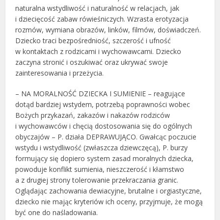
naturalna wstydliwość i naturalność w relacjach, jak
i dziecięcość zabaw rówieśniczych. Wzrasta erotyzacja
rozmów, wymiana obrazów, linków, filmów, doświadczeń.
Dziecko traci bezpośredniość, szczerość i ufność
w kontaktach z rodzicami i wychowawcami. Dziecko
zaczyna stronić i oszukiwać oraz ukrywać swoje
zainteresowania i przeżycia.
– NA MORALNOŚĆ DZIECKA I SUMIENIE – reagujące
dotąd bardziej wstydem, potrzebą poprawności wobec
Bożych przykazań, zakazów i nakazów rodziców
i wychowawców i chęcią dostosowania się do ogólnych
obyczajów – P. działa DEPRAWUJĄCO. Gwałcąc poczucie
wstydu i wstydliwość (zwłaszcza dziewczęcą), P. burzy
formujący się dopiero system zasad moralnych dziecka,
powoduje konflikt sumienia, nieszczerość i kłamstwo
a z drugiej strony tolerowanie przekraczania granic.
Oglądając zachowania dewiacyjne, brutalne i orgiastyczne,
dziecko nie mając kryteriów ich oceny, przyjmuje, że mogą
być one do naśladowania.