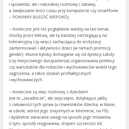
i spowiedzi, ale i naturalnej rozmowy i zabawy,
a zwiększanie ilości czasu przy komputerze czy smartfonie
– POWINNY BUDZIĆ NIEPOKÓJ.
– Konieczne jest też pogłębienie wiedzy na ten temat,
choćby przez lekturę, ale tę bardziej ostrzegającą niż
tolerancyjną czy wręcz zachęcającą do erotyzacji
zainteresowań i aktywności dzieci (w ramach promocji
gender). Ważne byłoby domaganie się od dyrekcji szkoły
(czy miejscowego duszpasterza) organizowania prelekcji
czy warsztatów dla rodziców i wychowawców wokół tego
zagrożenia, a także działań profilaktycznych
i wychowawczych.
– Konieczne są więc rozmowy z dzieckiem
(nie te „zasadnicze”, ale zwyczajne, dotykające jakby
z ciekawości tych spraw (u rówieśników dziecka, w klasie,
w szkole, wśród jego znajomych w Internecie, na FB)
i dyskretne zwracanie uwagi na sposób jego mówienia
o tym, sposób reagowania, stopień szczerości itd.