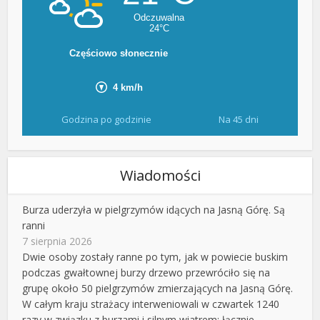
Godzina po godzinie
Na 45 dni
Wiadomości
Burza uderzyła w pielgrzymów idących na Jasną Górę. Są
ranni
7 sierpnia 2026
Dwie osoby zostały ranne po tym, jak w powiecie buskim
podczas gwałtownej burzy drzewo przewróciło się na
grupę około 50 pielgrzymów zmierzających na Jasną Górę.
W całym kraju strażacy interweniowali w czwartek 1240
razy w związku z burzami i silnym wiatrem; łącznie