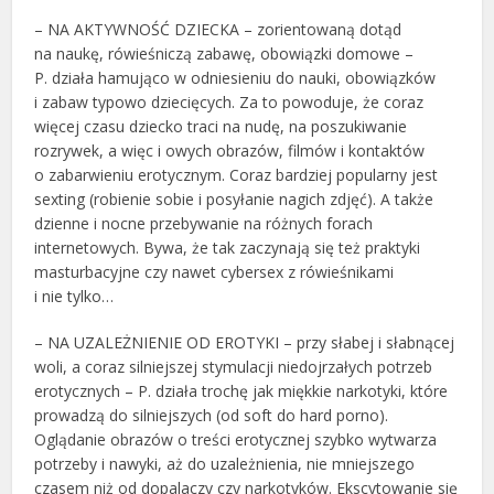
– NA AKTYWNOŚĆ DZIECKA – zorientowaną dotąd
na naukę, rówieśniczą zabawę, obowiązki domowe –
P. działa hamująco w odniesieniu do nauki, obowiązków
i zabaw typowo dziecięcych. Za to powoduje, że coraz
więcej czasu dziecko traci na nudę, na poszukiwanie
rozrywek, a więc i owych obrazów, filmów i kontaktów
o zabarwieniu erotycznym. Coraz bardziej popularny jest
sexting (robienie sobie i posyłanie nagich zdjęć). A także
dzienne i nocne przebywanie na różnych forach
internetowych. Bywa, że tak zaczynają się też praktyki
masturbacyjne czy nawet cybersex z rówieśnikami
i nie tylko…
– NA UZALEŻNIENIE OD EROTYKI – przy słabej i słabnącej
woli, a coraz silniejszej stymulacji niedojrzałych potrzeb
erotycznych – P. działa trochę jak miękkie narkotyki, które
prowadzą do silniejszych (od soft do hard porno).
Oglądanie obrazów o treści erotycznej szybko wytwarza
potrzeby i nawyki, aż do uzależnienia, nie mniejszego
czasem niż od dopalaczy czy narkotyków. Ekscytowanie się