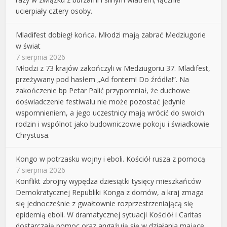
ucierpiały cztery osoby.
Mladifest dobiegł końca. Młodzi mają zabrać Medziugorie
w świat
7 sierpnia 2026
Młodzi z 73 krajów zakończyli w Medziugoriu 37. Mladifest,
przeżywany pod hasłem „Ad fontem! Do źródła!”. Na
zakończenie bp Petar Palić przypomniał, że duchowe
doświadczenie festiwalu nie może pozostać jedynie
wspomnieniem, a jego uczestnicy mają wrócić do swoich
rodzin i wspólnot jako budowniczowie pokoju i świadkowie
Chrystusa.
Kongo w potrzasku wojny i eboli. Kościół rusza z pomocą
7 sierpnia 2026
Konflikt zbrojny wypędza dziesiątki tysięcy mieszkańców
Demokratycznej Republiki Konga z domów, a kraj zmaga
się jednocześnie z gwałtownie rozprzestrzeniającą się
epidemią eboli. W dramatycznej sytuacji Kościół i Caritas
dostarczają pomoc oraz angażują się w działania mające