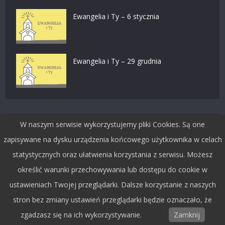
Ewangelia i Ty – 6 stycznia
Ewangelia i Ty – 29 grudnia
W naszym serwisie wykorzystujemy pliki Cookies. Są one
Dołącz do nas na facebooku
zapisywane na dysku urządzenia końcowego użytkownika w celach
statystycznych oraz ułatwienia korzystania z serwisu. Możesz
określić warunki przechowywania lub dostępu do cookie w
ustawieniach Twojej przeglądarki. Dalsze korzystanie z naszych
stron bez zmiany ustawień przeglądarki będzie oznaczało, że
zgadzasz się na ich wykorzystywanie.
Zamknij