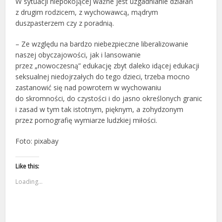
W sytuacji niepokojącej ważne jest uzgadnianie działań
z drugim rodzicem, z wychowawcą, mądrym
duszpasterzem czy z poradnią.
– Ze względu na bardzo niebezpieczne liberalizowanie
naszej obyczajowości, jak i lansowanie
przez „nowoczesną” edukację zbyt daleko idącej edukacji
seksualnej niedojrzałych do tego dzieci, trzeba mocno
zastanowić się nad powrotem w wychowaniu
do skromności, do czystości i do jasno określonych granic
i zasad w tym tak istotnym, pięknym, a zohydzonym
przez pornografię wymiarze ludzkiej miłości.
Foto: pixabay
Like this:
Loading...