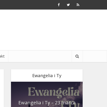
akt
Ewangelia i Ty
nia
Ewangelia i Ty – 23 marca
Ewangeli