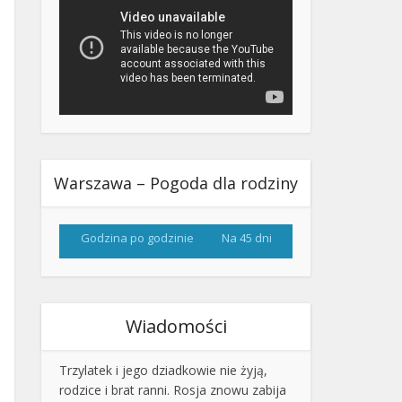
Warszawa – Pogoda dla rodziny
Godzina po godzinie
Na 45 dni
Wiadomości
Trzylatek i jego dziadkowie nie żyją,
rodzice i brat ranni. Rosja znowu zabija