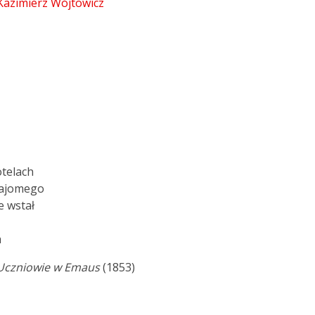
 Kazimierz Wójtowicz
telach
najomego
 wstał
a
Uczniowie w Emaus
(1853)