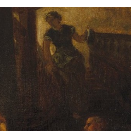
Stefan Radziszewski
ks. Stefan Radziszewski