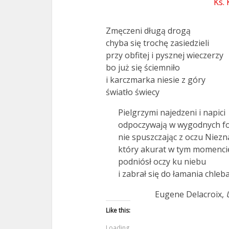
Ks.
Zmęczeni długą drogą
chyba się trochę zasiedzieli
przy obfitej i pysznej wieczerzy
bo już się ściemniło
i karczmarka niesie z góry
światło świecy
Pielgrzymi najedzeni i napici
odpoczywają w wygodnych fo
nie spuszczając z oczu Niez
który akurat w tym momencie
podniósł oczy ku niebu
i zabrał się do łamania chleb
Eugene Delacroix,
Like this:
Loading...