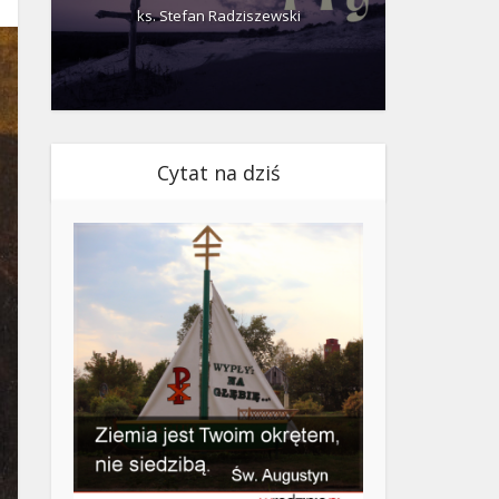
ks. Stefan Radziszewski
ks.
Cytat na dziś