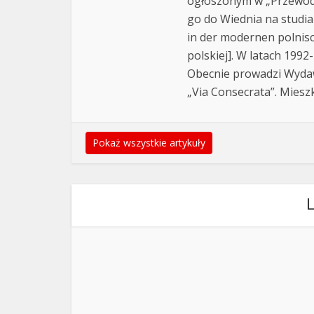
ogłoszonym w „Przewodn
go do Wiednia na studi
in der modernen polnis
polskiej]. W latach 199
Obecnie prowadzi Wyda
„Via Consecrata”. Miesz
Pokaż wszystkie artykuły
L