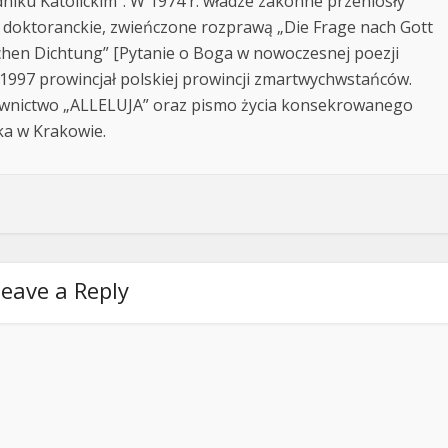
iku Katolickim”. W 1974 r. władze zakonne przeniosły
a doktoranckie, zwieńczone rozprawą „Die Frage nach Gott
chen Dichtung” [Pytanie o Boga w nowoczesnej poezji
2-1997 prowincjał polskiej prowincji zmartwychwstańców.
wnictwo „ALLELUJA” oraz pismo życia konsekrowanego
ka w Krakowie.
eave a Reply