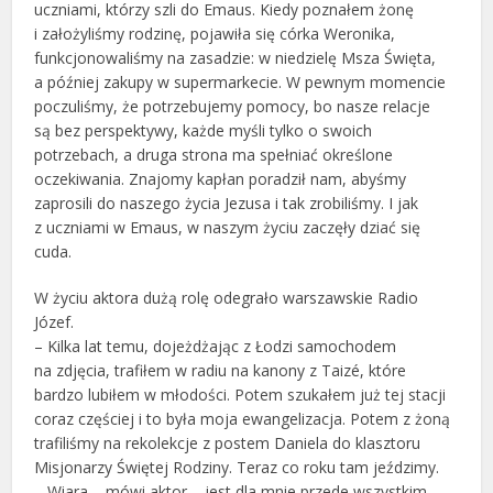
uczniami, którzy szli do Emaus. Kiedy poznałem żonę
i założyliśmy rodzinę, pojawiła się córka Weronika,
funkcjonowaliśmy na zasadzie: w niedzielę Msza Święta,
a później zakupy w supermarkecie. W pewnym momencie
poczuliśmy, że potrzebujemy pomocy, bo nasze relacje
są bez perspektywy, każde myśli tylko o swoich
potrzebach, a druga strona ma spełniać określone
oczekiwania. Znajomy kapłan poradził nam, abyśmy
zaprosili do naszego życia Jezusa i tak zrobiliśmy. I jak
z uczniami w Emaus, w naszym życiu zaczęły dziać się
cuda.
W życiu aktora dużą rolę odegrało warszawskie Radio
Józef.
– Kilka lat temu, dojeżdżając z Łodzi samochodem
na zdjęcia, trafiłem w radiu na kanony z Taizé, które
bardzo lubiłem w młodości. Potem szukałem już tej stacji
coraz częściej i to była moja ewangelizacja. Potem z żoną
trafiliśmy na rekolekcje z postem Daniela do klasztoru
Misjonarzy Świętej Rodziny. Teraz co roku tam jeździmy.
– Wiara – mówi aktor – jest dla mnie przede wszystkim