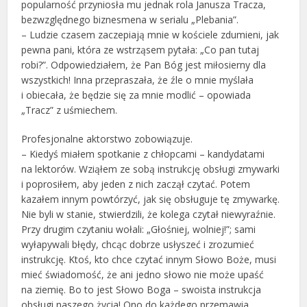
popularność przyniosła mu jednak rola Janusza Tracza,
bezwzględnego biznesmena w serialu „Plebania”.
– Ludzie czasem zaczepiają mnie w kościele zdumieni, jak
pewna pani, która ze wstrząsem pytała: „Co pan tutaj
robi?”. Odpowiedziałem, że Pan Bóg jest miłosierny dla
wszystkich! Inna przepraszała, że źle o mnie myślała
i obiecała, że będzie się za mnie modlić – opowiada
„Tracz” z uśmiechem.
Profesjonalne aktorstwo zobowiązuje.
– Kiedyś miałem spotkanie z chłopcami – kandydatami
na lektorów. Wziąłem ze sobą instrukcję obsługi zmywarki
i poprosiłem, aby jeden z nich zaczął czytać. Potem
kazałem innym powtórzyć, jak się obsługuje tę zmywarkę.
Nie byli w stanie, stwierdzili, że kolega czytał niewyraźnie.
Przy drugim czytaniu wołali: „Głośniej, wolniej!”; sami
wyłapywali błędy, chcąc dobrze usłyszeć i zrozumieć
instrukcję. Ktoś, kto chce czytać innym Słowo Boże, musi
mieć świadomość, że ani jedno słowo nie może upaść
na ziemię. Bo to jest Słowo Boga – swoista instrukcja
obsługi naszego życia! Ono do każdego przemawia