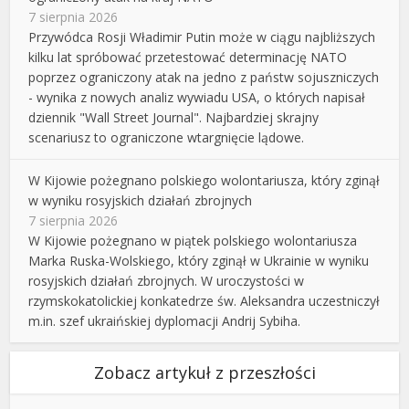
7 sierpnia 2026
Przywódca Rosji Władimir Putin może w ciągu najbliższych
kilku lat spróbować przetestować determinację NATO
poprzez ograniczony atak na jedno z państw sojuszniczych
- wynika z nowych analiz wywiadu USA, o których napisał
dziennik "Wall Street Journal". Najbardziej skrajny
scenariusz to ograniczone wtargnięcie lądowe.
W Kijowie pożegnano polskiego wolontariusza, który zginął
w wyniku rosyjskich działań zbrojnych
7 sierpnia 2026
W Kijowie pożegnano w piątek polskiego wolontariusza
Marka Ruska-Wolskiego, który zginął w Ukrainie w wyniku
rosyjskich działań zbrojnych. W uroczystości w
rzymskokatolickiej konkatedrze św. Aleksandra uczestniczył
m.in. szef ukraińskiej dyplomacji Andrij Sybiha.
Zobacz artykuł z przeszłości