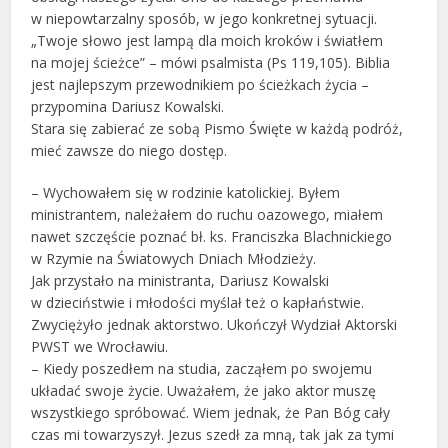
w niepowtarzalny sposób, w jego konkretnej sytuacji.
„Twoje słowo jest lampą dla moich kroków i światłem
na mojej ścieżce” – mówi psalmista (Ps 119,105). Biblia
jest najlepszym przewodnikiem po ścieżkach życia –
przypomina Dariusz Kowalski.
Stara się zabierać ze sobą Pismo Święte w każdą podróż,
mieć zawsze do niego dostęp.
– Wychowałem się w rodzinie katolickiej. Byłem
ministrantem, należałem do ruchu oazowego, miałem
nawet szczęście poznać bł. ks. Franciszka Blachnickiego
w Rzymie na Światowych Dniach Młodzieży.
Jak przystało na ministranta, Dariusz Kowalski
w dzieciństwie i młodości myślał też o kapłaństwie.
Zwyciężyło jednak aktorstwo. Ukończył Wydział Aktorski
PWST we Wrocławiu.
– Kiedy poszedłem na studia, zacząłem po swojemu
układać swoje życie. Uważałem, że jako aktor muszę
wszystkiego spróbować. Wiem jednak, że Pan Bóg cały
czas mi towarzyszył. Jezus szedł za mną, tak jak za tymi