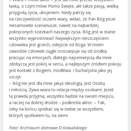
łaską, o czym mówi Pismo Święte, ale także pasją, wielką
przygodą życia, ukojeniem. Kiedy patrzy się
na rzeczywistość oczami wiary, widać, że Pan Bóg pisze
niesamowite scenariusze, nawet na najbardziej
pokręconych ścieżkach naszego życia. Bóg jest w stanie
wszystko wyprostować! Największym nieszczęściem
człowieka jest grzech, odejście od Boga. W moim
zawodzie człowiek ciągle rozszarpuje się od środka,
pracując na emocjach, dlatego najcenniejszą dla mnie
zdobyczą jest pokój w sercu, a najlepszym źródłem pokoju
jest kontakt z Bogiem, modlitwa. I Eucharystia jako jej
szczyt.
– Bóg nie jest dla mnie jakąś ideologią. Jest Osobą
i miłością. Żywa wiara to relacja między osobami. Jeżeli
tę prawdę przyjmę, wszystko będzie na swoim miejscu,
a raczej na dobrej drodze – podkreśla aktor. – Tak,
żeby na końcu spotkać się w niebie ze wszystkimi,
których spotkałem tu, na ziemi.
Foto: Archiwum domowe D.Kowalskiego