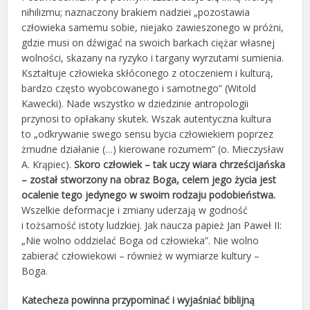
nihilizmu; naznaczony brakiem nadziei „pozostawia
człowieka samemu sobie, niejako zawieszonego w próżni,
gdzie musi on dźwigać na swoich barkach ciężar własnej
wolności, skazany na ryzyko i targany wyrzutami sumienia.
Kształtuje człowieka skłóconego z otoczeniem i kulturą,
bardzo często wyobcowanego i samotnego” (Witold
Kawecki). Nade wszystko w dziedzinie antropologii
przynosi to opłakany skutek. Wszak autentyczna kultura
to „odkrywanie swego sensu bycia człowiekiem poprzez
żmudne działanie (…) kierowane rozumem” (o. Mieczysław
A. Krąpiec).
Skoro człowiek – tak uczy wiara chrześcijańska
– został stworzony na obraz Boga, celem jego życia jest
ocalenie tego jedynego w swoim rodzaju podobieństwa.
Wszelkie deformacje i zmiany uderzają w godność
i tożsamość istoty ludzkiej. Jak naucza papież Jan Paweł II:
„Nie wolno oddzielać Boga od człowieka”. Nie wolno
zabierać człowiekowi – również w wymiarze kultury –
Boga.
Katecheza powinna przypominać i wyjaśniać biblijną