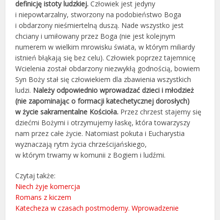
definicję istoty ludzkiej.
Człowiek jest jedyny
i niepowtarzalny, stworzony na podobieństwo Boga
i obdarzony nieśmiertelną duszą. Nade wszystko jest
chciany i umiłowany przez Boga (nie jest kolejnym
numerem w wielkim mrowisku świata, w którym miliardy
istnień błąkają się bez celu). Człowiek poprzez tajemnicę
Wcielenia został obdarzony niezwykłą godnością, bowiem
Syn Boży stał się człowiekiem dla zbawienia wszystkich
ludzi.
Należy odpowiednio wprowadzać dzieci i młodzież
(nie zapominając o formacji katechetycznej dorosłych)
w życie sakramentalne Kościoła.
Przez chrzest stajemy się
dziećmi Bożymi i otrzymujemy łaskę, która towarzyszy
nam przez całe życie. Natomiast pokuta i Eucharystia
wyznaczają rytm życia chrześcijańskiego,
w którym trwamy w komunii z Bogiem i ludźmi.
Czytaj także:
Niech żyje komercja
Romans z kiczem
Katecheza w czasach postmoderny. Wprowadzenie