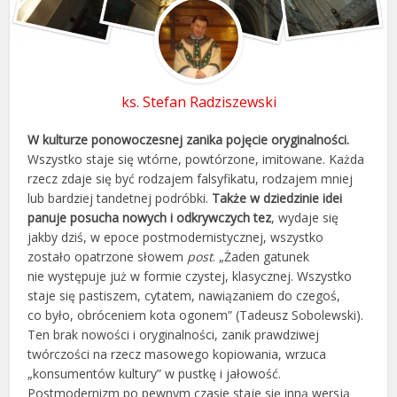
ks. Stefan Radziszewski
W kulturze ponowoczesnej zanika pojęcie oryginalności.
Wszystko staje się wtórne, powtórzone, imitowane. Każda
rzecz zdaje się być rodzajem falsyfikatu, rodzajem mniej
lub bardziej tandetnej podróbki.
Także w dziedzinie idei
panuje posucha nowych i odkrywczych tez
, wydaje się
jakby dziś, w epoce postmodernistycznej, wszystko
zostało opatrzone słowem
post
. „Żaden gatunek
nie występuje już w formie czystej, klasycznej. Wszystko
staje się pastiszem, cytatem, nawiązaniem do czegoś,
co było, obróceniem kota ogonem” (Tadeusz Sobolewski).
Ten brak nowości i oryginalności, zanik prawdziwej
twórczości na rzecz masowego kopiowania, wrzuca
„konsumentów kultury” w pustkę i jałowość.
Postmodernizm po pewnym czasie staje się inną wersją