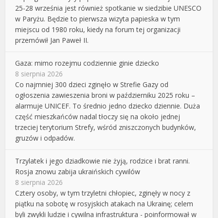
25-28 września jest również spotkanie w siedzibie UNESCO
w Paryżu. Będzie to pierwsza wizyta papieska w tym
miejscu od 1980 roku, kiedy na forum tej organizacji
przemówił Jan Paweł II.
Gaza: mimo rozejmu codziennie ginie dziecko
8 sierpnia 2026
Co najmniej 300 dzieci zginęło w Strefie Gazy od
ogłoszenia zawieszenia broni w październiku 2025 roku –
alarmuje UNICEF. To średnio jedno dziecko dziennie. Duża
część mieszkańców nadal tłoczy się na około jednej
trzeciej terytorium Strefy, wśród zniszczonych budynków,
gruzów i odpadów.
Trzylatek i jego dziadkowie nie żyją, rodzice i brat ranni.
Rosja znowu zabija ukraińskich cywilów
8 sierpnia 2026
Cztery osoby, w tym trzyletni chłopiec, zginęły w nocy z
piątku na sobotę w rosyjskich atakach na Ukrainę; celem
byli zwykli ludzie i cywilna infrastruktura - poinformował w