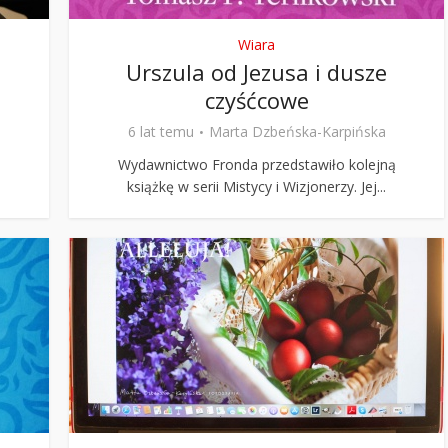
Wiara
Urszula od Jezusa i dusze
czyśćcowe
6 lat temu
Marta Dzbeńska-Karpińska
Wydawnictwo Fronda przedstawiło kolejną
książkę w serii Mistycy i Wizjonerzy. Jej...