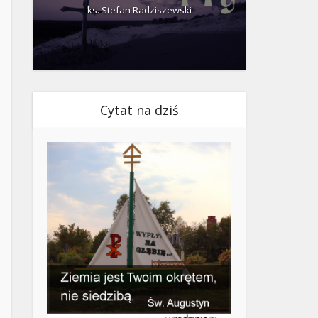
ks. Stefan Radziszewski
ks.
Cytat na dziś