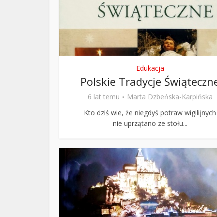
ks. 
Edukacja
Polskie Tradycje Świąteczn
6 lat temu
Marta Dzbeńska-Karpińska
Kto dziś wie, że niegdyś potraw wigilijnych
nie uprzątano ze stołu...