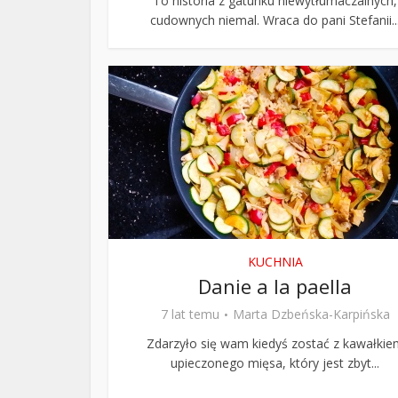
To historia z gatunku niewytłumaczalnych,
cudownych niemal. Wraca do pani Stefanii..
KUCHNIA
Danie a la paella
7 lat temu
Marta Dzbeńska-Karpińska
Zdarzyło się wam kiedyś zostać z kawałkie
upieczonego mięsa, który jest zbyt...