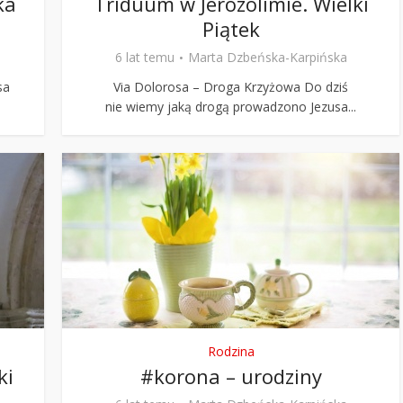
ka
Triduum w Jerozolimie. Wielki
Piątek
6 lat temu
Marta Dzbeńska-Karpińska
sa
Via Dolorosa – Droga Krzyżowa Do dziś
nie wiemy jaką drogą prowadzono Jezusa...
Rodzina
ki
#korona – urodziny