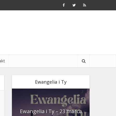
akt
Ewangelia i Ty
nia
Ewangelia i Ty – 23 marca
Ewangeli