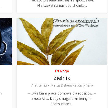
Takiego prezentu nikt się nie spodziewał.
.
Nie czekał na nas pod choinką...
Edukacja
Zielnik
7 lat temu
Marta Dzbeńska-Karpińska
m
– Uwielbiam prace domowe dla rodziców. –
rzuca Asia, kiedy smagane zmiennymi
podmuchami...