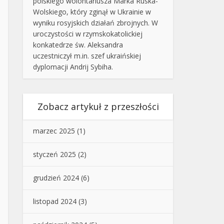
polskiego wolontariusza Marka Ruska-
Wolskiego, który zginął w Ukrainie w
wyniku rosyjskich działań zbrojnych. W
uroczystości w rzymskokatolickiej
konkatedrze św. Aleksandra
uczestniczył m.in. szef ukraińskiej
dyplomacji Andrij Sybiha.
Zobacz artykuł z przeszłości
marzec 2025
(1)
styczeń 2025
(2)
grudzień 2024
(6)
listopad 2024
(3)