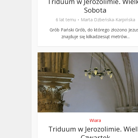
Triduum w Jerozolimie. Wiel
Sobota
6 lat temu
Marta Dzbeńska-Karpińska
Grób Pański Grób, do którego złożono Jezu
znajduje się kilkadziesiąt metrów...
Wiara
Triduum w Jerozolimie. Wiel
Czwartek