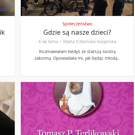
Społeczeństwo
ik
Gdzie są nasze dzieci?
6 lat temu
Marta Dzbeńska-Karpińska
Rozmawiałam kiedyś ze starszą siostrą
zakonną. Opowiadała mi, jak będąc młodą...
,