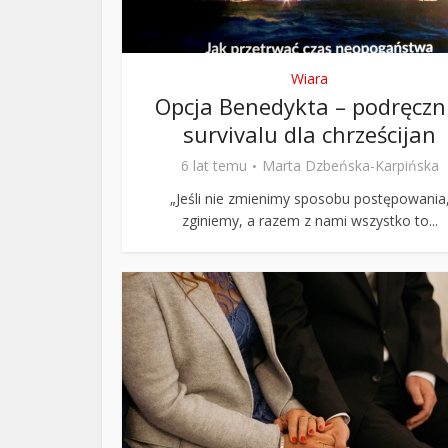
Wiara
Opcja Benedykta – podręczn
survivalu dla chrześcijan
6 lat temu
Marta Dzbeńska-Karpińska
„Jeśli nie zmienimy sposobu postępowania
zginiemy, a razem z nami wszystko to...