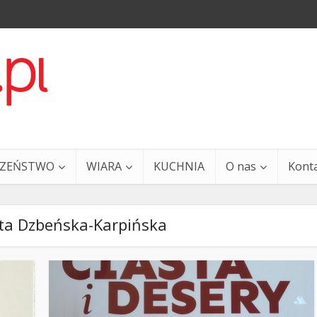
CZEŃSTWO
WIARA
KUCHNIA
O nas
Kont
ta Dzbeńska-Karpińska
a i Ty – 29 grudnia
Ewangelia i Ty – 27 grud