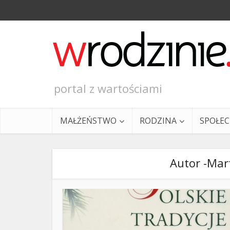
portal z wartościami
MAŁŻEŃSTWO
RODZINA
SPOŁE
Autor -Mar
Ewangeli