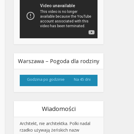
Warszawa – Pogoda dla rodziny
Godzina po godzinie
Na 45 dni
Wiadomości
Architekt, nie architektka. Polki nadal
rzadko używają żeńskich nazw