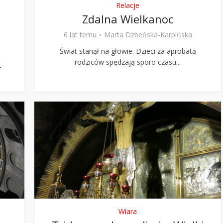
Relacje
Zdalna Wielkanoc
6 lat temu
Marta Dzbeńska-Karpińska
Świat stanął na głowie. Dzieci za aprobatą
rodziców spędzają sporo czasu...
t
Wiara